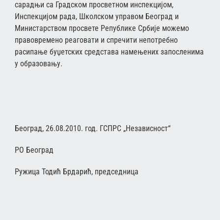
сарадњи са Градском просветном инспекцијом,
Инспекцијом рада, Школском управом Београд и
Министарством просвете Републике Србије можемо
правовремено реаговати и спречити непотребно
расипање буџетских средстава намењених запосленима
у образовању.
Београд, 26.08.2010. год. ГСПРС „Независност“
РО Београд
Ружица Тодић Брдарић, председница