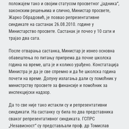
положајем тако и својим статусом просветног „јадника“,
законским решењима и слично, Министар просвете,
Жарко Обрадовић, је позвао репрезентативне
синдикате на састанак 26.08.2010. године у
Министарство просвете. Састанак је почео у 10 сати и
трајао два сата.
После отварања састанка, Министар је изнео основна
обавештења по питању припрема да почне школска
година на време, шта је и колико урађено. Констатација
Министра је да је све спремно и да ће школска година
почети на време. Допуну излагања дали су помоћник у
министрству просвете за финансије и помоћник за
инспекцијски надзор.
Да то све није тако истакли су и репрезентативни
синдикати. На састанку су била по два представника
сваког репрезентативног синдиката. ГСПРС
„Независност“ су представљали проф. др Томислав