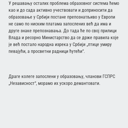
У решавању осталих проблема образовног система ћемо
као и до сада активно учествовати и доприносити да
образовање у Србији постане препознатљиво у Европи
не само по ниским платама запослених већ да има и
друге знаке препознавања. До тада ће по свој прилици
Влада и ресорно Министарство да се држе правила које
је већ постало народна изрека у Србији „птице умиру
певајући, а просветни радници ћутећи“.
Драге колеге запослени у образовању, чланови ГСПРС
„Независност“, морамо их ускоро демантовати.