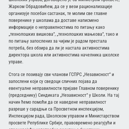
Жарком Обрадовићем, да се у вези рационализације
организује посебан састанак, те молим све главне
поверенике у школама да доставе написмено
информације о неправилностима по питању како
„технолошких вишкова“, „технолошких мањкова“, тако и
по питању запослених за чијим је радом престала
потреба, без обзира да ли је настала активностима
директора школа или активностима начелника школске
управе.
Стога се позивају сви чланови ГСПРС „Независност“ и
запослени који су сведоци сличних појава да
евентуалне неправилности пријаве Главном поверенику
(председнику) Синдиката „Независност“ у Школи. На тај
начин ћемо помоћи да се наведене неправилност
разреше у сарадњи са Просветном инспекцијом,
Инспекцијом рада, Школском управом и Министарством
просвете Републике Србије, правовремено реагујући и