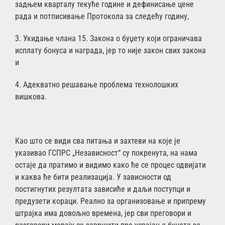
задњем кварталу текуће године и дефинисање цене
рада и потписивање Протокола за следећу годину,
3. Укидање члана 15. Закона о буџету који ограничава
исплату бонуса и награда, јер то није закон свих закона
и
4. Адекватно решавање проблема технолошких
вишкова.
Као што се види сва питања и захтеви на које је
указивао ГСПРС „Независност“ су покренута, на нама
остаје да пратимо и видимо како ће се процес одвијати
и каква ће бити реализација. У зависности од
постигнутих резултата зависиће и даљи поступци и
предузети кораци. Реално за организовање и припрему
штрајка има довољно времена, јер сви преговори и