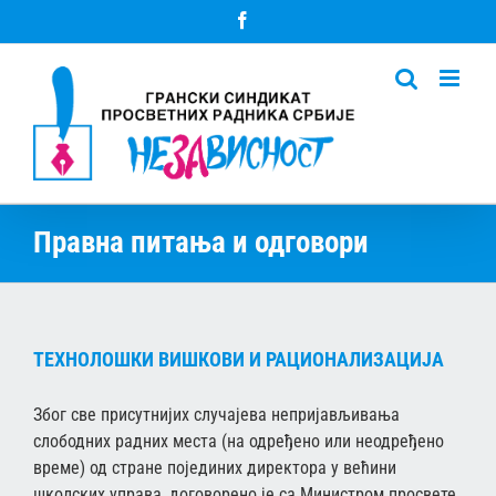
Skip
Facebook
to
content
Правна питања и одговори
ТЕХНОЛОШКИ ВИШКОВИ И РАЦИОНАЛИЗАЦИЈА
Због све присутнијих случајева непријављивања
слободних радних места (на одређено или неодређено
време) од стране појединих директора у већини
школских управа, договорено је са Министром просвете,