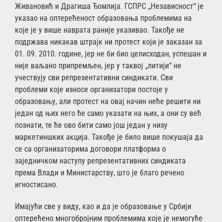
Живановић и Драгиша Ђомлија. ГСПРС „Независност“ је
указао на оптерећеност образовања проблемима на
које је у више наврата раније указивао. Такође не
подржава никакав штрајк ни протест који је заказан за
01. 09. 2010. године, јер не би био целисходан, успешан и
није ваљано припремљен, јер у таквој „литији“ не
учествују сви репрезентативни синдикати. Сви
проблеми које износе организатори постоје у
образовању, али протест на овај начин неће решити ни
један од њих него ће само указати на њих, а они су већ
познати, те ће ово бити само још један у низу
маркетиншких акција. Такође је било више покушаја да
се са организаторима договори платформа о
заједничком наступу репрезентативних синдиката
према Влади и Министарству, што је благо речено
игностисано.
Имајући све у виду, као и да је образовање у Србији
оптерећено многобројним проблемима које је немогуће