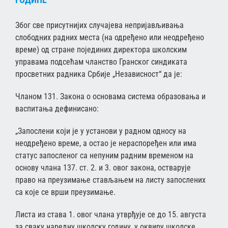
Због све присутнијих случајева непријављивања
слободних радних места (на одређено или неодређено
време) од стране појединих директора школским
управама подсећам чланство Гранског синдиката
просветних радника Србије „Независност“ да је:
Чланом 131. Закона о основама система образовања и
васпитања дефинисано:
„Запослени који је у установи у радном односу на
неодређено време, а остао је нераспоређен или има
статус запосленог са непуним радним временом на
основу члана 137. ст. 2. и 3. овог закона, остварује
право на преузимање стављањем на листу запослених
са које се врши преузимање.
Листа из става 1. овог члана утврђује се до 15. августа
за сваку наредну школску годину, у оквиру школске