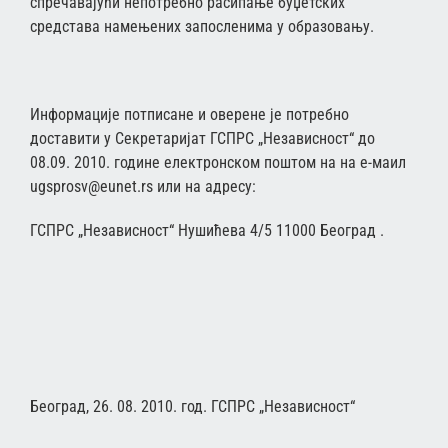
спречавајући непотребно расипање буџетских
средстава намењених запосленима у образовању.
Информације потписане и оверене је потребно
доставити у Секретаријат ГСПРС „Независност“ до
08.09. 2010. године електронском поштом на на е-маил
ugsprosv@eunet.rs или на адресу:
ГСПРС „Независност“ Нушићева 4/5 11000 Београд .
Београд, 26. 08. 2010. год. ГСПРС „Независност“