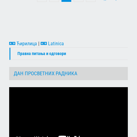
Ћирилица
|
Latinica
Правна питања и одговори
ДАН ПРОСВЕТНИХ РАДНИКА