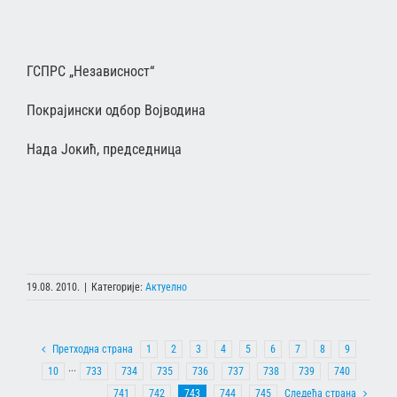
ГСПРС „Независност“
Покрајински одбор Војводина
Нада Јокић, председница
19.08. 2010.
|
Категорије:
Актуелно
Претходна страна
1
2
3
4
5
6
7
8
9
10
···
733
734
735
736
737
738
739
740
741
742
743
744
745
Следећа страна