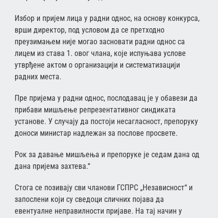
Избор и пријем лица у радни однос, на основу конкурса,
врши директор, под условом да се претходно
преузимањем није могао засновати радни однос са
лицем из става 1. овог члана, које испуњава услове
утврђене актом о организацији и систематизацији
радних места.
Пре пријема у радни однос, послодавац је у обавези да
прибави мишљење репрезентативног синдиката
установе. У случају да постоји несагласност, препоруку
доноси министар надлежан за послове просвете.
Рок за давање мишљења и препоруке је седам дана од
дана пријема захтева.“
Стога се позивају сви чланови ГСПРС „Независност“ и
запослени који су сведоци сличних појава да
евентуалне неправилности пријаве. На тај начин у