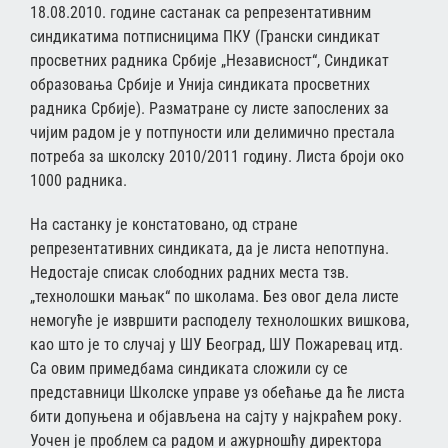
18.08.2010. године састанак са репрезентативним
синдикатима потписницима ПКУ (Грански синдикат
просветних радника Србије „Независност“, Синдикат
образовања Србије и Унија синдиката просветних
радника Србије). Разматране су листе запослених за
чијим радом је у потпуности или делимично престала
потреба за школску 2010/2011 годину. Листа броји око
1000 радника.
На састанку је констатовано, од стране
репрезентативних синдиката, да је листа непотпуна.
Недостаје списак слободних радних места тзв.
„технолошки мањак“ по школама. Без овог дела листе
немогуће је извршити расподелу технолошких вишкова,
као што је то случај у ШУ Београд, ШУ Пожаревац итд.
Са овим примедбама синдиката сложили су се
представници Школске управе уз обећање да ће листа
бити допуњена и објављена на сајту у најкраћем року.
Уочен је проблем са радом и ажурношћу директора