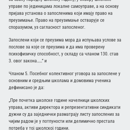
управе по јединицама локалне самоуправе, а на основу
пријава установа о запосленима који имају право на
преузимање. Право на преузимање остварује се
споразумом, уз сагласност запосленог.
Запослени који се преузима мора да испуњава услове за
послове за које се преузима и да има проверену
психофизичку способност, у складу са чланом 130. став
3. овог закона……“ и
Чланом 5. Посебног колективног уговора за запослене у
основним и средњим школама и домовима ученика
дефинисано је да:
„Пре почетка школске године начелници школских
управа, активи директора и репрезентативни синдикати
дужни су да заједнички разматрају листу запослених за
чијим радом је у потпуности или делимично престала
потреба у тој школској години.