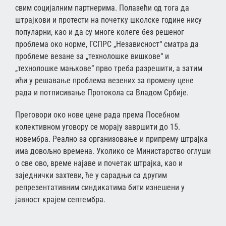
свим социјалним партнерима. Полазећи од тога да
штрајкови и протести на почетку школске године нису
популарни, као и да су многе колеге без решеног
проблема око норме, ГСПРС „Независност“ сматра да
проблеме везане за „технолошке вишкове“ и
„технолошке мањкове“ прво треба разрешити, а затим
ићи у решавање проблема везених за промену цене
рада и потписивање Протокола са Владом Србије.
Преговори око нове цене рада према Посебном
колективном уговору се морају завршити до 15.
новембра. Реално за организовање и припрему штрајка
има довољно времена. Уколико се Министарство оглуши
о све ово, време најаве и почетак штрајка, као и
заједнички захтеви, ће у сарадњи са другим
репрезентативним синдикатима бити изнешени у
јавност крајем септембра.