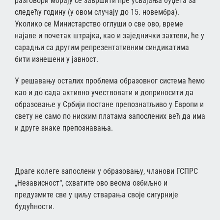
разговори морају се завршити пре усвајања буџета за
следећу годину (у овом случају до 15. новембра).
Уколико се Министарство оглуши о све ово, време
најаве и почетак штрајка, као и заједнички захтеви, ће у
сарадњи са другим репрезентативним синдикатима
бити изнешени у јавност.
У решавању осталих проблема образовног система ћемо
као и до сада активно учествовати и доприносити да
образовање у Србији постане препознатљиво у Европи и
свету не само по ниским платама запослених већ да има
и друге знаке препознавања.
Драге колеге запослени у образовању, чланови ГСПРС
„Независност“, схватите ово веома озбиљно и
предузмите све у циљу стварања своје сигурније
будућности.