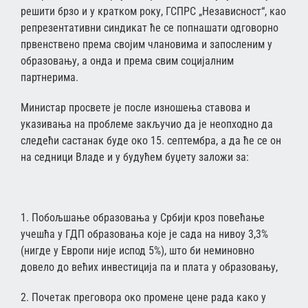
решити брзо и у кратком року, ГСПРС „Независност“, као
репрезентативни синдикат ће се попнашати одговорно
првенствено према својим члановима и запосленим у
образовању, а онда и према свим социјалним
партнерима.
Министар просвете је после изношења ставова и
указивања на проблеме закључио да је неопходно да
следећи састанак буде око 15. септембра, а да ће се он
на седници Владе и у будућем буџету заложи за:
1. Побољшање образовања у Србији кроз повећање
учешћа у ГДП образовања које је сада на нивоу 3,3%
(нигде у Европи није испод 5%), што би неминовно
довело до већих инвестиција па и плата у образовању,
2. Почетак преговора око промене цене рада како у