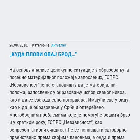
26.08. 2010.
|
Категорије:
Актуелно
„КУДА ПЛОВИ ОВАЈ БРОД…“
На основу анализе целокупне ситуације у образовању, а
посебно материјалног положаја запослених, ГСПРС
„Независност“ је на становишту да је материјални
положај запослених у образовању испод сваког нивоа,
као и да се свакодневно погоршава. Имајући све у виду,
као и да је образовање у Србији оптерећено
многобројним проблемима које је немогуће решити брзо
и у кратком року, ГСПРС „Независност“, као
репрезентативни синдикат ће се попнашати одговорно
првенствено према својим члановима, а онда и према