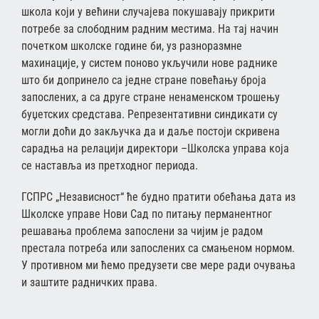
школа који у већини случајева покушавају прикрити
потребе за слободним радним местима. На тај начин
почетком школске године би, уз разноразмне
махинације, у систем поново укључили нове раднике
што би допринело са једне стране повећању броја
запослених, а са друге стране ненаменском трошењу
буџетских средстава. Репрезентативни синдикати су
могли доћи до закључка да и даље постоји скривена
сарадња на релацији директори –Школска управа која
се наставља из претходног периода.
ГСПРС „Независност“ ће будно пратити обећања дата из
Школске управе Нови Сад по питању перманентног
решавања проблема запослени за чијим је радом
престала потреба или запослених са смањеном нормом.
У противном ми ћемо предузети све мере ради очувања
и заштите радничких права.