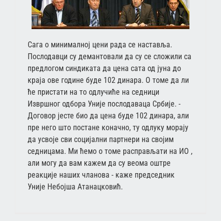
Сага о минималној цени рада се наставља.
Послодавци су демантовали да су се сложили са
предлогом синдиката да цена сата од јуна до
краја ове године буде 102 динара. О томе да ли
ће пристати на то одлучиће на седници
Извршног одбора Уније послодаваца Србије. -
Договор јесте био да цена буде 102 динара, али
пре него што постане коначно, ту одлуку морају
да усвоје сви социјални партнери на својим
седницама. Ми ћемо о томе расправљати на ИО ,
али могу да вам кажем да су веома оштре
реакције наших чланова - каже председник
Уније Небојша Атанацковић.