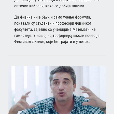
оптички каблови, како се добија плазма...
Да физика није баук и само учење формула,
показали су студенти и професори Физичког
факултета, заједно са ученицима Математичке
гимназије. У нашој најтрофејнијој школи почео је
Фестивал физике, који ће трајати и у петак.