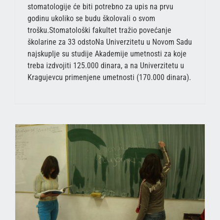
stomatologije će biti potrebno za upis na prvu
godinu ukoliko se budu školovali o svom
trošku.Stomatološki fakultet tražio povećanje
školarine za 33 odstoNa Univerzitetu u Novom Sadu
najskuplje su studije Akademije umetnosti za koje
treba izdvojiti 125.000 dinara, a na Univerzitetu u
Kragujevcu primenjene umetnosti (170.000 dinara).