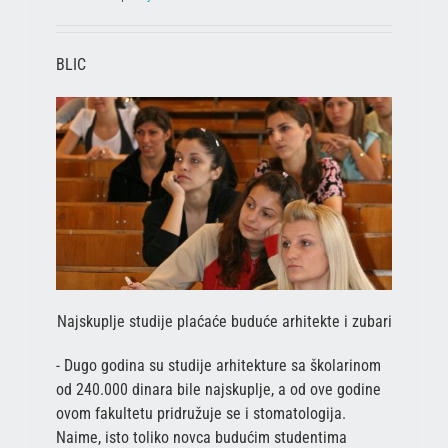
BLIC
Najskuplje studije plaćaće buduće arhitekte i zubari
- Dugo godina su studije arhitekture sa školarinom
od 240.000 dinara bile najskuplje, a od ove godine
ovom fakultetu pridružuje se i stomatologija.
Naime, isto toliko novca budućim studentima