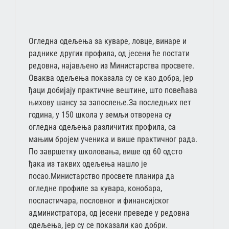
Огледна одељења за куваре, ловце, винаре и
раднике других профила, од јесени ће постати
редовна, најављено из Министарства просвете.
Оваква одељења показала су се као добра, јер
ђаци добијају практичне вештине, што повећава
њихову шансу за запослење.За последњих пет
година, у 150 школа у земљи отворена су
огледна одељења различитих профила, са
мањим бројем ученика и више практичног рада.
По завршетку школовања, више од 60 одсто
ђака из таквих одељења нашло је
посао.Министарство просвете планира да
огледне профиле за кувара, конобара,
посластичара, пословног и финансијског
администратора, од јесени преведе у редовна
одељења, јер су се показали као добри.