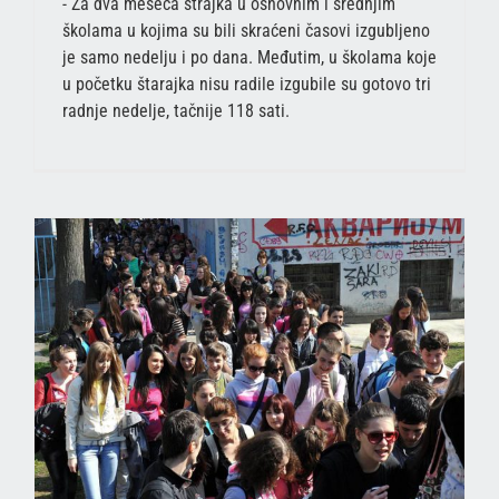
- Za dva meseca štrajka u osnovnim i srednjim
školama u kojima su bili skraćeni časovi izgubljeno
je samo nedelju i po dana. Međutim, u školama koje
u početku štarajka nisu radile izgubile su gotovo tri
radnje nedelje, tačnije 118 sati.