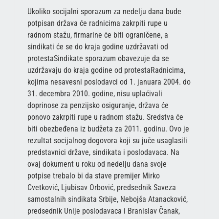
Ukoliko socijalni sporazum za nedelju dana bude
potpisan država će radnicima zakrpiti rupe u
radnom stažu, firmarine će biti ograničene, a
sindikati će se do kraja godine uzdržavati od
protestaSindikate sporazum obavezuje da se
uzdržavaju do kraja godine od protestaRadnicima,
kojima nesavesni poslodavci od 1. januara 2004. do
31. decembra 2010. godine, nisu uplaćivali
doprinose za penzijsko osiguranje, država će
ponovo zakrpiti rupe u radnom stažu. Sredstva će
biti obezbeđena iz budžeta za 2011. godinu. Ovo je
rezultat socijalnog dogovora koji su juče usaglasili
predstavnici države, sindikata i poslodavaca. Na
ovaj dokument u roku od nedelju dana svoje
potpise trebalo bi da stave premijer Mirko
Cvetković, Ljubisav Orbović, predsednik Saveza
samostalnih sindikata Srbije, Nebojša Atanacković,
predsednik Unije poslodavaca i Branislav Čanak,