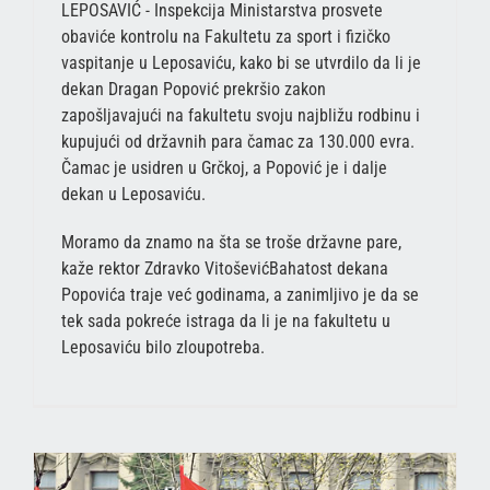
LEPOSAVIĆ - Inspekcija Ministarstva prosvete
obaviće kontrolu na Fakultetu za sport i fizičko
vaspitanje u Leposaviću, kako bi se utvrdilo da li je
dekan Dragan Popović prekršio zakon
zapošljavajući na fakultetu svoju najbližu rodbinu i
kupujući od državnih para čamac za 130.000 evra.
Čamac je usidren u Grčkoj, a Popović je i dalje
dekan u Leposaviću.
Moramo da znamo na šta se troše državne pare,
kaže rektor Zdravko VitoševićBahatost dekana
Popovića traje već godinama, a zanimljivo je da se
tek sada pokreće istraga da li je na fakultetu u
Leposaviću bilo zloupotreba.