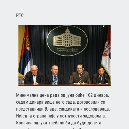
РТС
Минимална цена рада од јуна биће 102 динара,
седам динара више него сада, договорили се
представници Владе, синдиката и послодаваца.
Ниједна страна није у потпуности задовољна.
Коначна одлука требало би да буде донета