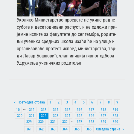
Уко­ли­ко Ми­ни­стар­ство про­све­те не уки­не рад­не
су­бо­те и де­се­то­днев­ни рас­пуст, и не од­ло­жи при­
јем­не ис­пи­те за фа­кул­те­те до сеп­тем­бра, ро­ди­те­
љи уче­ни­ка сред­њих шко­ла иза­ћи ће на ули­це и
ор­га­ни­зо­ва­ће про­тест ис­пред ми­ни­стар­ства, твр­
ди Ла­зар Бо­шко­вић, члан ини­ци­ја­тив­ног од­бо­ра
Удру­же­ња уче­нич­ких ро­ди­те­ља.
Претходна страна
1
2
3
4
5
6
7
8
9
10
···
312
313
314
315
316
317
318
319
320
321
322
323
324
325
326
327
328
329
330
331
332
···
357
358
359
360
361
362
363
364
365
366
Следећа страна