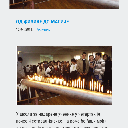
ОД ФИЗИКЕ ДО МАГИЈЕ
15.04. 2011.
|
Актуелно
У школи за надарене ученике у четвртак је
почео Фестивал физике, на коме ће ђаци моћи
да погледају како ради микроталасна рерна, или