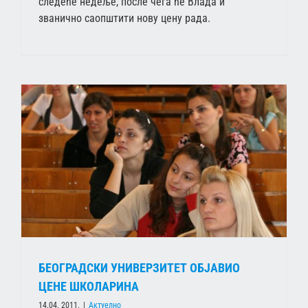
следеће недеље, после чега ће Влада и
званично саопштити нову цену рада.
БЕОГРАДСКИ УНИВЕРЗИТЕТ ОБЈАВИО
ЦЕНЕ ШКОЛАРИНА
14.04. 2011.
|
Актуелно