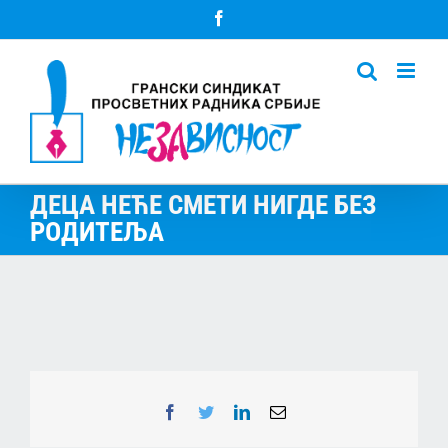
Skip
Facebook
to
content
ДЕЦА НЕЋЕ СМЕТИ НИГДЕ БЕЗ
РОДИТЕЉА
Facebook
Twitter
LinkedIn
Email