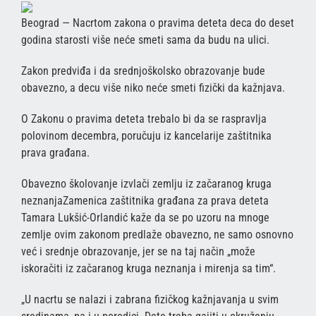
Beograd — Nacrtom zakona o pravima deteta deca do deset
godina starosti više neće smeti sama da budu na ulici.
Zakon predviđa i da srednjoškolsko obrazovanje bude
obavezno, a decu više niko neće smeti fizički da kažnjava.
O Zakonu o pravima deteta trebalo bi da se raspravlja
polovinom decembra, poručuju iz kancelarije zaštitnika
prava građana.
Obavezno školovanje izvlači zemlju iz začaranog kruga
neznanjaZamenica zaštitnika građana za prava deteta
Tamara Lukšić-Orlandić kaže da se po uzoru na mnoge
zemlje ovim zakonom predlaže obavezno, ne samo osnovno
već i srednje obrazovanje, jer se na taj način „može
iskoračiti iz začaranog kruga neznanja i mirenja sa tim“.
„U nacrtu se nalazi i zabrana fizičkog kažnjavanja u svim