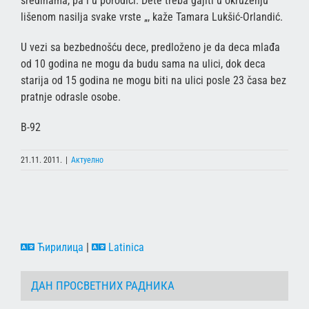
sredinama, pa i u porodici. Dete treba gajiti u okruženju
lišenom nasilja svake vrste „, kaže Tamara Lukšić-Orlandić.
U vezi sa bezbednošću dece, predloženo je da deca mlađa
od 10 godina ne mogu da budu sama na ulici, dok deca
starija od 15 godina ne mogu biti na ulici posle 23 časa bez
pratnje odrasle osobe.
B-92
21.11. 2011.
|
Актуелно
Ћирилица
|
Latinica
ДАН ПРОСВЕТНИХ РАДНИКА