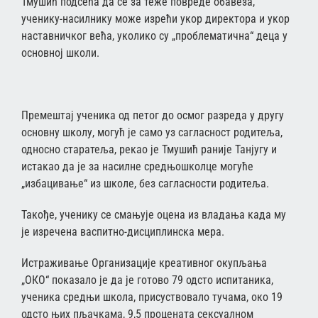
Тмушић подсећа да се за теже повреде обавеза,
ученику-насилнику може изрећи укор директора и укор
наставничког већа, уколико су „проблематична“ деца у
основној школи.
Премештај ученика од петог до осмог разреда у другу
основну школу, могућ је само уз сагласност родитеља,
односно старатеља, рекао је Тмушић раније Танјугу и
истакао да је за насилне средњошколце могуће
„избацивање“ из школе, без сагласности родитеља.
Такође, ученику се смањује оцена из владања када му
је изречена васпитно-дисциплинска мера.
Истраживање Организације креативног окупљања
„ОКО“ показало је да је готово 79 одсто испитаника,
ученика средњи школа, присуствовало тучама, око 19
одсто њих пљачкама, 9,5 процената сексуалном