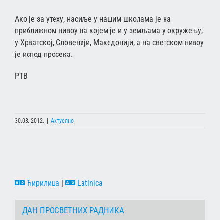
Ако је за утеху, насиље у нашим школама је на
приближном нивоу на којем је и у земљама у окружењу,
у Хрватској, Словенији, Македонији, а на светском нивоу
је испод просека.
РТВ
30.03. 2012.
|
Актуелно
Ћирилица
|
Latinica
ДАН ПРОСВЕТНИХ РАДНИКА