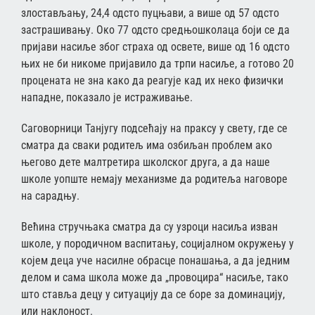
злостављању, 24,4 одсто пуцњави, а више од 57 одсто
застрашивању. Око 77 одсто средњошколаца боји се да
пријави насиље због страха од освете, више од 16 одсто
њих не би никоме пријавило да трпи насиље, а готово 20
процената не зна како да реагује кад их неко физички
нападне, показало је истраживање.
Саговорници Танјугу подсећају на праксу у свету, где се
сматра да сваки родитељ има озбиљан проблем ако
његово дете малтретира школског друга, а да наше
школе уопште немају механизме да родитеља наговоре
на сарадњу.
Већина стручњака сматра да су узроци насиља изван
школе, у породичном васпитању, социјалном окружењу у
којем деца уче насилне обрасце понашања, а да једним
делом и сама школа може да „провоцира“ насиље, тако
што ставља децу у ситуацију да се боре за доминацију,
или наклоност.