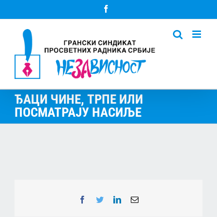
Skip
Facebook
to
content
ЂАЦИ ЧИНЕ, ТРПЕ ИЛИ
ПОСМАТРАЈУ НАСИЉЕ
Facebook
Twitter
LinkedIn
Email