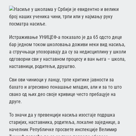
Насиље у школама у Србији је евидентно и велики
број наших ученика чини, трпи или у најмању руку
посматра насиље.
Истраживање УНИЦЕФ-а показало је да 65 одсто деце
бар једном током школовања доживи неки вид насиља,
а стручњаци упозоравају да су за недисциплину у школи
одговорни сви у наставном процесу и ван њега – школа,
наставници, родитељи, друштво.
Сви ови чиниоци у ланцу, трпе критике јавности за
бахато и агресивно понашање младих, али и за то што
свако од њих део своје кривице често пребацује на
друге.
То значи да у превенцији насиља изостаје подршка
старијих, наставника, родитеља, локалне заједнице, а
начелник Републичке просвете инспекције Велимир