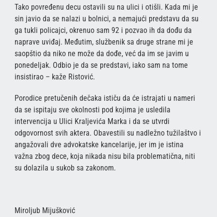
Tako povređenu decu ostavili su na ulici i otišli. Kada mi je
sin javio da se nalazi u bolnici, a nemajući predstavu da su
ga tukli policajci, okrenuo sam 92 i pozvao ih da dođu da
naprave uviđaj. Međutim, službenik sa druge strane mi je
saopštio da niko ne može da dođe, već da im se javim u
ponedeljak. Odbio je da se predstavi, iako sam na tome
insistirao – kaže Ristović.
Porodice pretučenih dečaka ističu da će istrajati u nameri
da se ispitaju sve okolnosti pod kojima je usledila
intervencija u Ulici Kraljevića Marka i da se utvrdi
odgovornost svih aktera. Obavestili su nadležno tužilaštvo i
angažovali dve advokatske kancelarije, jer im je istina
važna zbog dece, koja nikada nisu bila problematična, niti
su dolazila u sukob sa zakonom.
Miroljub Mijušković