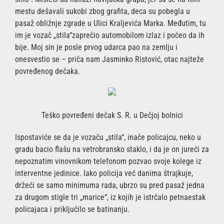
mestu dešavali sukobi zbog grafita, deca su pobegla u
pasaž obližnje zgrade u Ulici Kraljevića Marka. Međutim, tu
im je vozač „stila“zaprečio automobilom izlaz i počeo da ih
bije. Moj sin je posle prvog udarca pao na zemlju i
onesvestio se – priča nam Jasminko Ristović, otac najteže
povređenog dečaka.
Teško povređeni dečak S. R. u Dečjoj bolnici
Ispostaviće se da je vozaču „stila“, inače policajcu, neko u
gradu bacio flašu na vetrobransko staklo, i da je on jureći za
nepoznatim vinovnikom telefonom pozvao svoje kolege iz
interventne jedinice. Iako policija već danima štrajkuje,
držeći se samo minimuma rada, ubrzo su pred pasaž jedna
za drugom stigle tri „marice“, iz kojih je istrčalo petnaestak
policajaca i priključilo se batinanju.