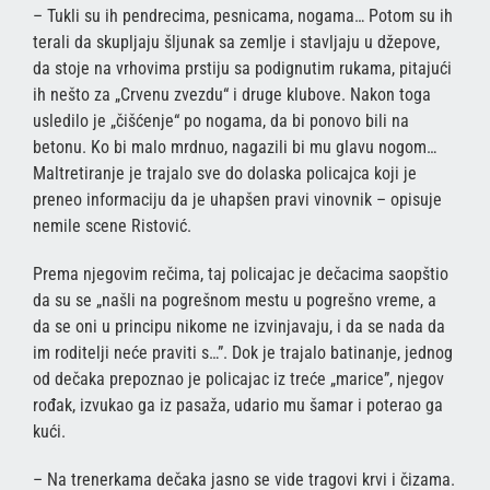
– Tukli su ih pendrecima, pesnicama, nogama… Potom su ih
terali da skupljaju šljunak sa zemlje i stavljaju u džepove,
da stoje na vrhovima prstiju sa podignutim rukama, pitajući
ih nešto za „Crvenu zvezdu“ i druge klubove. Nakon toga
usledilo je „čišćenje“ po nogama, da bi ponovo bili na
betonu. Ko bi malo mrdnuo, nagazili bi mu glavu nogom…
Maltretiranje je trajalo sve do dolaska policajca koji je
preneo informaciju da je uhapšen pravi vinovnik – opisuje
nemile scene Ristović.
Prema njegovim rečima, taj policajac je dečacima saopštio
da su se „našli na pogrešnom mestu u pogrešno vreme, a
da se oni u principu nikome ne izvinjavaju, i da se nada da
im roditelji neće praviti s…”. Dok je trajalo batinanje, jednog
od dečaka prepoznao je policajac iz treće „marice”, njegov
rođak, izvukao ga iz pasaža, udario mu šamar i poterao ga
kući.
– Na trenerkama dečaka jasno se vide tragovi krvi i čizama.