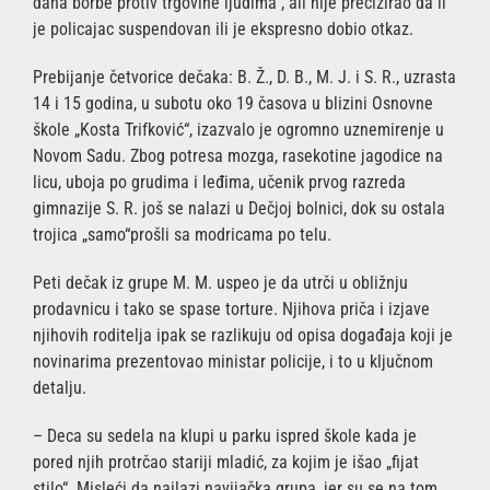
dana borbe protiv trgovine ljudima“, ali nije precizirao da li
je policajac suspendovan ili je ekspresno dobio otkaz.
Prebijanje četvorice dečaka: B. Ž., D. B., M. J. i S. R., uzrasta
14 i 15 godina, u subotu oko 19 časova u blizini Osnovne
škole „Kosta Trifković“, izazvalo je ogromno uznemirenje u
Novom Sadu. Zbog potresa mozga, rasekotine jagodice na
licu, uboja po grudima i leđima, učenik prvog razreda
gimnazije S. R. još se nalazi u Dečjoj bolnici, dok su ostala
trojica „samo“prošli sa modricama po telu.
Peti dečak iz grupe M. M. uspeo je da utrči u obližnju
prodavnicu i tako se spase torture. Njihova priča i izjave
njihovih roditelja ipak se razlikuju od opisa događaja koji je
novinarima prezentovao ministar policije, i to u ključnom
detalju.
– Deca su sedela na klupi u parku ispred škole kada je
pored njih protrčao stariji mladić, za kojim je išao „fijat
stilo“. Misleći da nailazi navijačka grupa, jer su se na tom