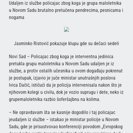
Udaljen iz službe policajac zbog koga je grupa maloletnika
u Novom Sadu brutalno pretučena pendrecima, pesnicama i
nogama
Jasminko Ristović pokazuje klupu gde su dečaci sedeli
Novi Sad – Policajac zbog koga je interventna jedinica
pretukla grupu maloletnika u Novom Sadu udaljen je iz
službe, a protiv ostalih učesnika u ovom događaju pokrenut
je postupak, izjavio je juče ministar unutrašnjih poslova
Ivica Dačić, ističući da je policija intervenisala nakon što je
njihovom kolegi u civilu, dok je vozio suprugu i dete, neko iz
grupemaloletnika razbio šoferšajbnu na kolima.
– Ne opravdavam šta se kasnije dogodilo i taj policajac
jeudaljen iz službe – istakao je ministar policije u Novom
Sadu, gde je prisustvovao konferenciji povodom „Evropskog