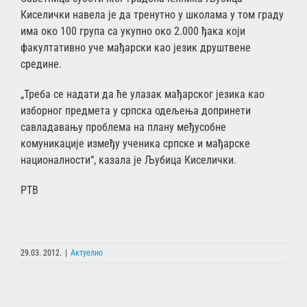
Киселички навела је да тренутно у школама у том граду
има око 100 група са укупно око 2.000 ђака који
факултативно уче мађарски као језик друштвене
средине.
„Треба се надати да ће улазак мађарског језика као
изборног предмета у српска одељења допринети
савладавању проблема на плану међусобне
комуникације између ученика српске и мађарске
националности“, казала је Љубица Киселички.
РТВ
29.03. 2012.
|
Актуелно