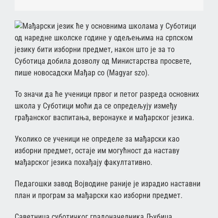
Мађарски језик ће у основнима школама у Суботици
од наредне школске године у одељењима на српском
језику бити изборни предмет, након што је за то
Суботица добила дозволу од Министарства просвете,
пише новосадски Мађар со (Magyar szo).
То значи да ће ученици првог и петог разреда основних
школа у Суботици моћи да се опредељују између
грађанског васпитања, веронауке и мађарског језика.
Уколико се ученици не определе за мађарски као
изборни предмет, остаје им могућност да наставу
мађарског језика похађају факултативно.
Педагошки завод Војводине раније је израдио наставни
план и програм за мађарски као изборни предмет.
Саветница суботичког градоначелника Љубица