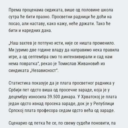
Према проценама сидиката, више од половине школа
сутра ће бити празно. Просветни радници ће доћи на
посао, али наставу, како кажу, неће држати. Тако ће
бити и наредних дана.
„Наш захтев је потпуно исти, није се ништа променило.
Ми јуримо две године владу да направимо нека правила
игре, а од септембра смо то интензивирали и сад нам
нема повратка“, рекао је Томислав Живановић из
синдиката „Независност“.
Статистика показује да је плата просветног радника у
Србији пет одсто виша од просечне зараде, која је у
децембру износила 39.500 динара. У Хрватској је плата
један одсто изнад просека зараде, док је у Републици
Српској плата професора седам одсто већа од зараде.
Сценарио од петка ће се, по свему судећи поновити, па