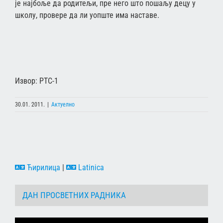
је најбоље да родитељи, пре него што пошаљу децу у
школу, провере да ли уопште има наставе.
Извор: РТС-1
30.01. 2011.
|
Актуелно
Ћирилица
|
Latinica
ДАН ПРОСВЕТНИХ РАДНИКА