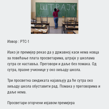
Извор : РТС-1
Иако је премијер рекао да у државној каси нема новца
за повећање плата просветарима, штрајк у школама
сутра се наставља. Преговори и даље без помака. Од
сутра, празне учионице у око хиљаду школа.
Три просветна синдиката најављују да ће сутра око
хиљаду школа обуставити рад. Помака у преговорима и
даље нема.
Просветари огорчени изјавом премијера