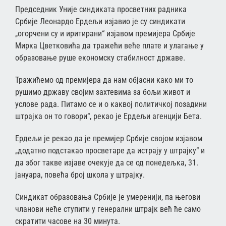
Председник Уније синдиката просветних радника
Србије Леонардо Ердељи изјавио је су синдикати
„огорчени су и иритирани“ изјавом премијера Србије
Мирка Цветковића да тражећи веће плате и улагање у
образовање руше економску стабилност државе.
Тражићемо од премијера да нам објасни како ми то
рушимо државу својим захтевима за бољи живот и
услове рада. Питамо се и о каквој политичкој позадини
штрајка он то говори“, рекао је Ердељи агенцији Бета.
Ердељи је рекао да је премијер Србије својом изјавом
„додатно подстакао просветаре да истрају у штрајку“ и
да због такве изјаве очекује да се од понедељка, 31.
јануара, повећа број школа у штрајку.
Синдикат образовања Србије је умеренији, па његови
чланови неће ступити у генерални штрајк већ ће само
скратити часове на 30 минута.