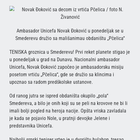
Ambasador Unicefa Novak Đoković u ponedeljak se u
Smederevu družio sa mališanimau obdaništu „Pčelica“
TENISKA groznica u Smederevu! Prvi reket planete stigao je
u ponedeljak u grad na Dunavu. Nacionalni ambasador
Unicefa, Novak Đoković započeo je ambasadorsku misiju
posetom vrtiću „Pčelica“, gde se družio sa klincima i
upoznao sa radom predškolske ustanove.
Od ranog jutra se ispred obdaništa okupilo „pola“
Smedereva, a bilo je onih koji su se peli na krovove ne bi li
imali bolji pogled na heroja nacije. Opšta vriska zavladala
je kada se pojavio Nole, u pratnji devojke Jelene i
predstavnika Unicefa.
Najbolji srpski teniser vrteo je u dvorištu hulahop, tresao