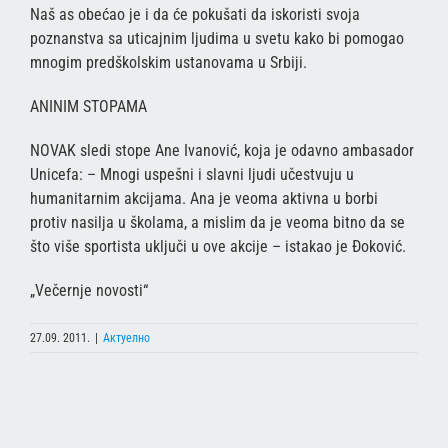
Naš as obećao je i da će pokušati da iskoristi svoja
poznanstva sa uticajnim ljudima u svetu kako bi pomogao
mnogim predškolskim ustanovama u Srbiji.
ANINIM STOPAMA
NOVAK sledi stope Ane Ivanović, koja je odavno ambasador
Unicefa: – Mnogi uspešni i slavni ljudi učestvuju u
humanitarnim akcijama. Ana je veoma aktivna u borbi
protiv nasilja u školama, a mislim da je veoma bitno da se
što više sportista uključi u ove akcije – istakao je Đoković.
„Večernje novosti“
27.09. 2011.
|
Актуелно