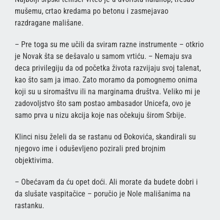
mušemu, crtao kredama po betonu i zasmejavao
razdragane mališane.
– Pre toga su me učili da sviram razne instrumente – otkrio
je Novak šta se dešavalo u samom vrtiću. – Nemaju sva
deca privilegiju da od početka života razvijaju svoj talenat,
kao što sam ja imao. Zato moramo da pomognemo onima
koji su u siromaštvu ili na marginama društva. Veliko mi je
zadovoljstvo što sam postao ambasador Unicefa, ovo je
samo prva u nizu akcija koje nas očekuju širom Srbije.
Klinci nisu želeli da se rastanu od Đokovića, skandirali su
njegovo ime i oduševljeno pozirali pred brojnim
objektivima.
– Obećavam da ću opet doći. Ali morate da budete dobri i
da slušate vaspitačice – poručio je Nole mališanima na
rastanku.