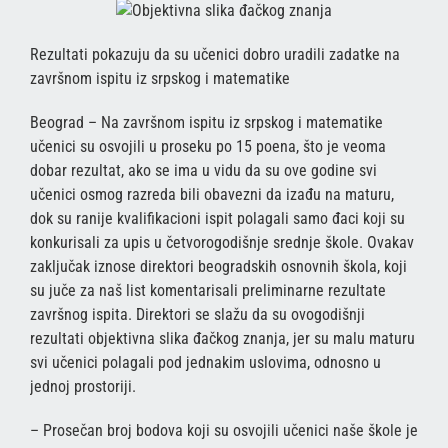
Rezultati pokazuju da su učenici dobro uradili zadatke na
završnom ispitu iz srpskog i matematike
Beograd – Na završnom ispitu iz srpskog i matematike
učenici su osvojili u proseku po 15 poena, što je veoma
dobar rezultat, ako se ima u vidu da su ove godine svi
učenici osmog razreda bili obavezni da izađu na maturu,
dok su ranije kvalifikacioni ispit polagali samo đaci koji su
konkurisali za upis u četvorogodišnje srednje škole. Ovakav
zaključak iznose direktori beogradskih osnovnih škola, koji
su juče za naš list komentarisali preliminarne rezultate
završnog ispita. Direktori se slažu da su ovogodišnji
rezultati objektivna slika đačkog znanja, jer su malu maturu
svi učenici polagali pod jednakim uslovima, odnosno u
jednoj prostoriji.
– Prosečan broj bodova koji su osvojili učenici naše škole je