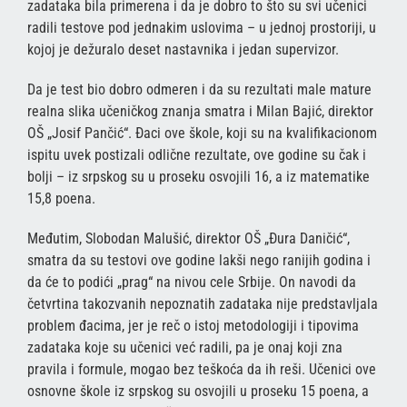
zadataka bila primerena i da je dobro to što su svi učenici
radili testove pod jednakim uslovima – u jednoj prostoriji, u
kojoj je dežuralo deset nastavnika i jedan supervizor.
Da je test bio dobro odmeren i da su rezultati male mature
realna slika učeničkog znanja smatra i Milan Bajić, direktor
OŠ „Josif Pančić“. Đaci ove škole, koji su na kvalifikacionom
ispitu uvek postizali odlične rezultate, ove godine su čak i
bolji – iz srpskog su u proseku osvojili 16, a iz matematike
15,8 poena.
Međutim, Slobodan Malušić, direktor OŠ „Đura Daničić“,
smatra da su testovi ove godine lakši nego ranijih godina i
da će to podići „prag“ na nivou cele Srbije. On navodi da
četvrtina takozvanih nepoznatih zadataka nije predstavljala
problem đacima, jer je reč o istoj metodologiji i tipovima
zadataka koje su učenici već radili, pa je onaj koji zna
pravila i formule, mogao bez teškoća da ih reši. Učenici ove
osnovne škole iz srpskog su osvojili u proseku 15 poena, a