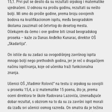
15,1. Prvi put se desilo da su rezultati srpskog i matematike
ujednačeni. U odnosu na prošlu godinu, rezultati su nešto
bolji. Mi smo do prošle godine, prema broju osvojenih
bodova na kvalifikacionom ispitu, među beogradskim
školama zauzimali od četvrtog do desetog mesta.
Očekujem da ćemo i ove godine biti iznad beogradskog
proseka – kaže za Danas Anđelko Kunarac, direktor OŠ
„Skadarlija“.
On ističe da su zadaci sa ovogodišnjeg završnog ispita
mnogo bolji nego prethodnih godina, jer je reč o drugačijem
načinu ispitivanja, koje od učenika traži funkcionalna
znanja.
Učenici OŠ „Vladimir Rolović“ na testu iz srpskog su osvojili
u proseku 15,4, a iz matematike 15 poena, što je, prema
oceni direktora te škole Radovana Lazovića, iznenađujuće
dobar rezultat, s obzirom na to da su za završni ispit morali
da izađu svi učenici osmog razreda. On smatra da je težina