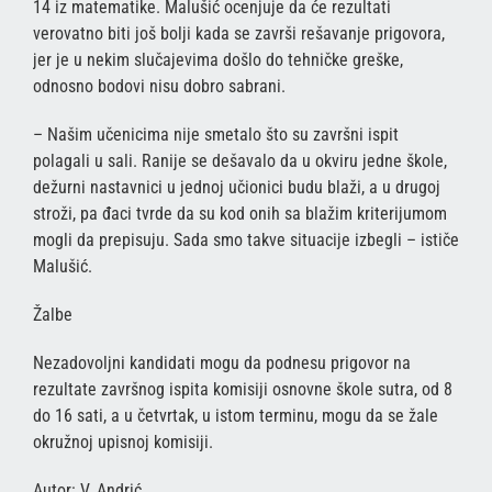
14 iz matematike. Malušić ocenjuje da će rezultati
verovatno biti još bolji kada se završi rešavanje prigovora,
jer je u nekim slučajevima došlo do tehničke greške,
odnosno bodovi nisu dobro sabrani.
– Našim učenicima nije smetalo što su završni ispit
polagali u sali. Ranije se dešavalo da u okviru jedne škole,
dežurni nastavnici u jednoj učionici budu blaži, a u drugoj
stroži, pa đaci tvrde da su kod onih sa blažim kriterijumom
mogli da prepisuju. Sada smo takve situacije izbegli – ističe
Malušić.
Žalbe
Nezadovoljni kandidati mogu da podnesu prigovor na
rezultate završnog ispita komisiji osnovne škole sutra, od 8
do 16 sati, a u četvrtak, u istom terminu, mogu da se žale
okružnoj upisnoj komisiji.
Autor: V. Andrić