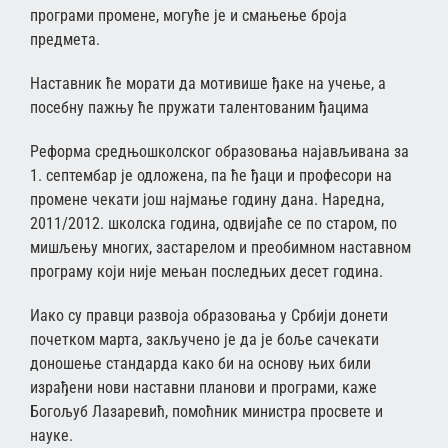
програми промене, могуће је и смањење броја
предмета.
Наставник ће морати да мотивише ђаке на учење, а
посебну пажњу ће пружати талентованим ђацима
Реформа средњошколског образовања најављивана за
1. септембар је одложена, па ће ђаци и професори на
промене чекати још најмање годину дана. Наредна,
2011/2012. школска година, одвијаће се по старом, по
мишљењу многих, застарелом и преобимном наставном
програму који није мењан последњих десет година.
Иако су правци развоја образовања у Србији донети
почетком марта, закључено је да је боље сачекати
доношење стандарда како би на основу њих били
израђени нови наставни планови и програми, каже
Богољуб Лазаревић, помоћник министра просвете и
науке.