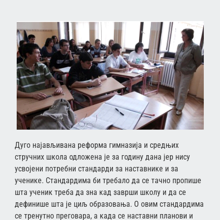
Дуго најављивана реформа гимназија и средњих
стручних школа одложена је за годину дана јер нису
усвојени потребни стандарди за наставнике и за
ученике. Стандардима би требало да се тачно пропише
шта ученик треба да зна кад заврши школу и да се
дефинише шта је циљ образовања. О овим стандардима
се тренутно преговара, а када се наставни планови и