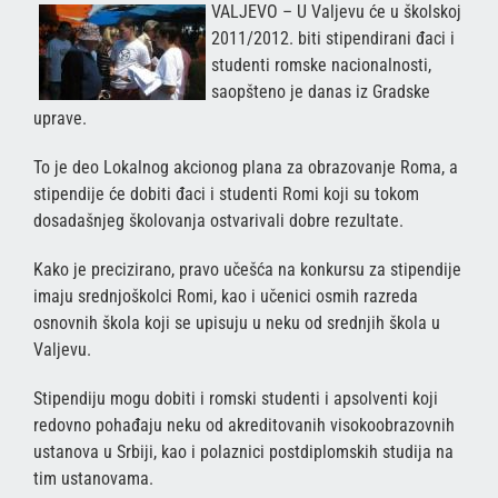
VALJEVO – U Valjevu će u školskoj
2011/2012. biti stipendirani đaci i
studenti romske nacionalnosti,
saopšteno je danas iz Gradske
uprave.
To je deo Lokalnog akcionog plana za obrazovanje Roma, a
stipendije će dobiti đaci i studenti Romi koji su tokom
dosadašnjeg školovanja ostvarivali dobre rezultate.
Kako je precizirano, pravo učešća na konkursu za stipendije
imaju srednjoškolci Romi, kao i učenici osmih razreda
osnovnih škola koji se upisuju u neku od srednjih škola u
Valjevu.
Stipendiju mogu dobiti i romski studenti i apsolventi koji
redovno pohađaju neku od akreditovanih visokoobrazovnih
ustanova u Srbiji, kao i polaznici postdiplomskih studija na
tim ustanovama.