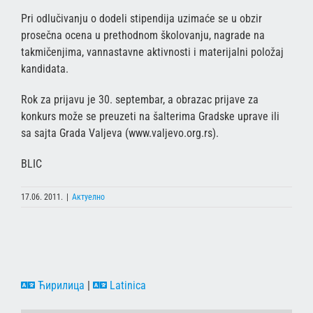
Pri odlučivanju o dodeli stipendija uzimaće se u obzir
prosečna ocena u prethodnom školovanju, nagrade na
takmičenjima, vannastavne aktivnosti i materijalni položaj
kandidata.
Rok za prijavu je 30. septembar, a obrazac prijave za
konkurs može se preuzeti na šalterima Gradske uprave ili
sa sajta Grada Valjeva (www.valjevo.org.rs).
BLIC
17.06. 2011.
|
Актуелно
Ћирилица
|
Latinica