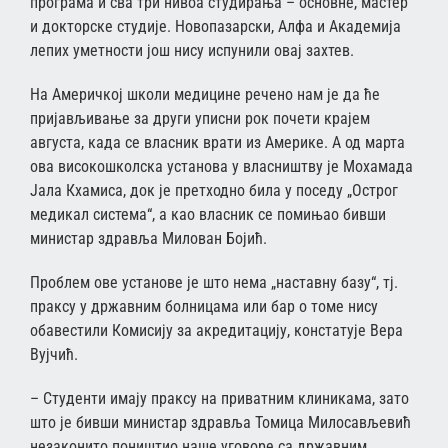
програма и сва три нивоа студирања – основне, мастер
и докторске студије. Новопазарски, Алфа и Академија
лепих уметности још нису испунили овај захтев.
На Америчкој школи медицине речено нам је да ће
пријављивање за други уписни рок почети крајем
августа, када се власник врати из Америке. А од марта
ова високошколска установа у власништву је Мохамада
Јала Кхамиса, док је претходно била у поседу „Острог
медикал система“, а као власник се помињао бивши
министар здравља Милован Бојић.
Проблем ове установе је што нема „наставну базу“, тј.
праксу у државним болницама или бар о томе нису
обавестили Комисију за акредитацију, констатује Вера
Вујчић.
– Студенти имају праксу на приватним клиникама, зато
што је бивши министар здравља Томица Милосављевић
незаконито поништио наше уговоре са државним