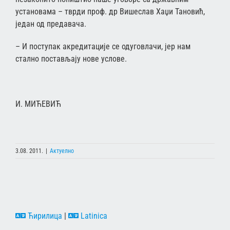
установама – тврди проф. др Вишеслав Хаџи Тановић,
један од предавача.
– И поступак акредитације се одуговлачи, јер нам
стално постављају нове услове.
И. МИЋЕВИЋ
3.08. 2011.
|
Актуелно
Ћирилица
|
Latinica