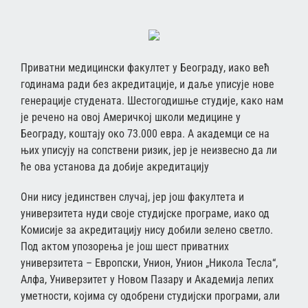
Приватни медицински факултет у Београду, иако већ
годинама ради без акредитације, и даље уписује нове
генерације студената. Шестогодишње студије, како нам
је речено на овој Америчкој школи медицине у
Београду, коштају око 73.000 евра. А академци се на
њих уписују на сопствени ризик, јер је неизвесно да ли
ће ова установа да добије акредитацију
Они нису јединствен случај, јер још факултета и
универзитета нуди своје студијске програме, иако од
Комисије за акредитацију нису добили зелено светло.
Под актом упозорења је још шест приватних
универзитета – Европски, Унион, Унион „Никола Тесла“,
Алфа, Универзитет у Новом Пазару и Академија лепих
уметности, којима су одобрени студијски програми, али