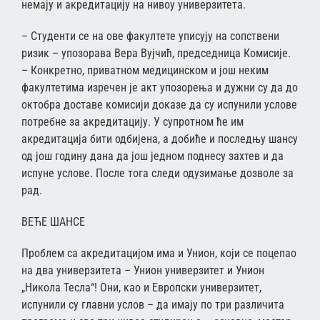
немају и акредитацију на нивоу универзитета.
– Студенти се на ове факултете уписују на сопствени
ризик – упозорава Вера Вујчић, председница Комисије.
– Конкретно, приватном медицинском и још неким
факултетима изречен је акт упозорења и дужни су да до
октобра доставе комисији доказе да су испунили услове
потребне за акредитацију. У супротном ће им
акредитација бити одбијена, а добиће и последњу шансу
од још годину дана да још једном поднесу захтев и да
испуне услове. После тога следи одузимање дозволе за
рад.
ВЕЋЕ ШАНСЕ
Проблем са акредитацијом има и Унион, који се поцепао
на два универзитета – Унион универзитет и Унион
„Никола Тесла“! Они, као и Европски универзитет,
испунили су главни услов – да имају по три различита