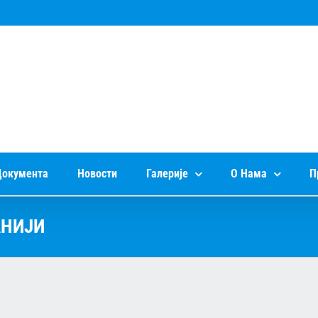
окумента
Новости
Галерије
О Нама
П
АНИЈИ