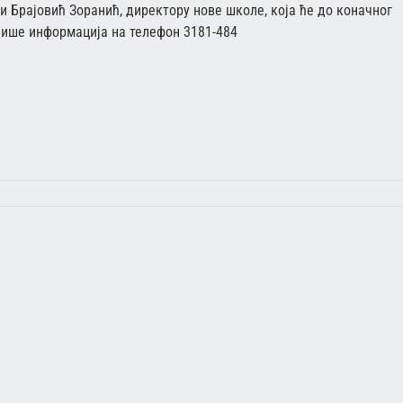
 Брајовић Зоранић, директору нове школе, која ће до коначног
Више информација на телефон 3181-484