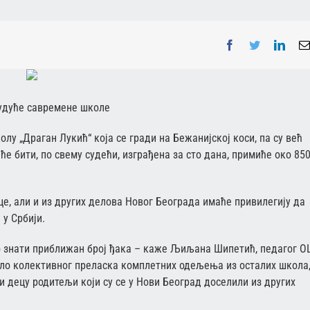
Facebook
Twitter
Linke
удуће савремене школе
лу „Драган Лукић“ која се гради на Бежанијској коси, па су већ
е бити, по свему судећи, изграђена за сто дана, примиће око 85
це, али и из других делова Новог Београда имаће привилегију да
 у Србији.
мо знати приближан број ђака – каже Љиљана Шипетић, педагог 
било колективног преласка комплетних одељења из осталих школа
и децу родитељи који су се у Нови Београд доселили из других