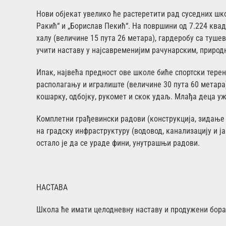
Нови објекат увелико ће растеретити рад суседних шко
Ракић“ и „Борислав Пекић“. На површини од 7.224 квад
халу (величине 15 пута 26 метара), гардеробу са туше
учити наставу у најсавременијим рачунарским, приро
Ипак, највећа предност ове школе биће спортски терен
располагању и игралиште (величине 30 пута 60 метара)
кошарку, одбојку, рукомет и скок удаљ. Млађа деца у
Комплетни грађевински радови (конструкција, зидање
на градску инфраструктуру (водовод, канализацију и јак
остало је да се ураде фини, унутрашњи радови.
НАСТАВА
Школа ће имати целодневну наставу и продужени бора