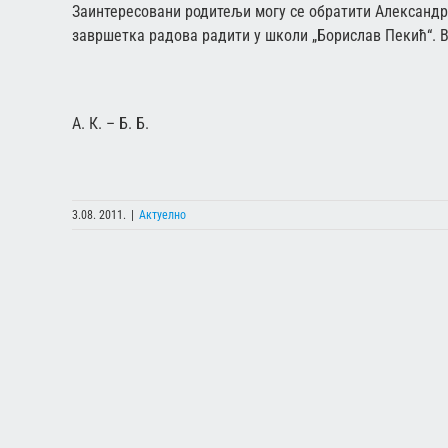
Заинтересовани родитељи могу се обратити Александри
завршетка радова радити у школи „Борислав Пекић“. 
А. К. – Б. Б.
3.08. 2011.
|
Актуелно