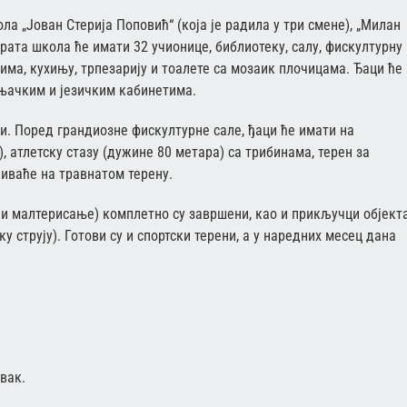
ла „Јован Стерија Поповић“ (која је радила у три смене), „Милан
рата школа ће имати 32 учионице, библиотеку, салу, фискултурну
вима, кухињу, трпезарију и тоалете са мозаик плочицама. Ђаци ће
дњачким и језичким кабинетима.
и. Поред грандиозне фискултурне сале, ђаци ће имати на
, атлетску стазу (дужине 80 метара) са трибинама, терен за
живаће на травнатом терену.
 и малтерисање) комплетно су завршени, као и прикључци објект
у струју). Готови су и спортски терени, а у наредних месец дана
вак.