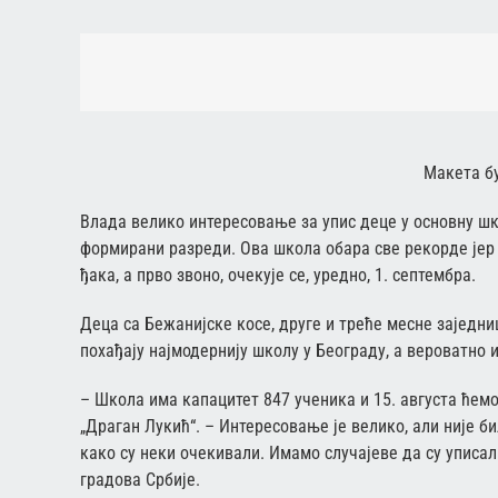
Макета б
Влада велико интересовање за упис деце у основну шко
формирани разреди. Ова школа обара све рекорде јер ћ
ђака, а прво звоно, очекује се, уредно, 1. септембра.
Деца са Бежанијске косе, друге и треће месне заједни
похађају најмодернију школу у Београду, а вероватно и
– Школа има капацитет 847 ученика и 15. августа ће
„Драган Лукић“. – Интересовање је велико, али није 
како су неки очекивали. Имамо случајеве да су уписал
градова Србије.