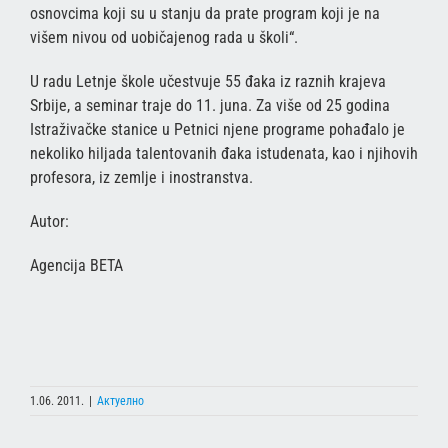
osnovcima koji su u stanju da prate program koji je na
višem nivou od uobičajenog rada u školi“.
U radu Letnje škole učestvuje 55 đaka iz raznih krajeva
Srbije, a seminar traje do 11. juna. Za više od 25 godina
Istraživačke stanice u Petnici njene programe pohađalo je
nekoliko hiljada talentovanih đaka istudenata, kao i njihovih
profesora, iz zemlje i inostranstva.
Autor:
Agencija BETA
1.06. 2011.
|
Актуелно