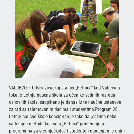
VALJEVO – U Istraživačkoj stanici „Petnica“ kod Valjeva u
toku je Letnja naučna škola za učenike sedmih razreda
osnovnih škola, saopšteno je danas iz te naučne ustanove
za rad sa talentovanim đacima i studentima.Program 28.
Letnje naučne škole koncipiran je tako da „sažima neke
sadržaje i metode koji se u „Petnici“ primenjuju u
programima za srednjoškolce i studente i namenjen je onim