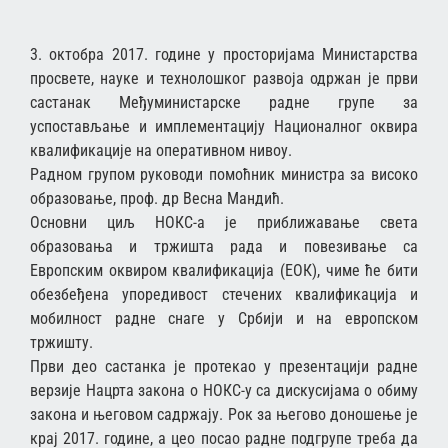
3. октобра 2017. године у просторијама Министарства
просвете, науке и технолошког развоја одржан је први
састанак Међуминистарске радне групе за
успостављање и имплементацију Националног оквира
квалификације на оперативном нивоу.
Радном групом руководи помоћник министра за високо
образовање, проф. др Весна Мандић.
Основни циљ НОКС-а је приближавање света
образовања и тржишта рада и повезивање са
Европским оквиром квалификација (ЕОК), чиме ће бити
обезбеђена упоредивост стечених квалификација и
мобилност радне снаге у Србији и на европском
тржишту.
Први део састанка је протекао у презентацији радне
верзије Нацрта закона о НОКС-у са дискусијама о обиму
закона и његовом садржају. Рок за његово доношење је
крај 2017. године, а цео посао радне подгрупе треба да