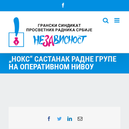
Skip
Facebook
to
content
„НОКС“ САСТАНАК РАДНЕ ГРУПЕ
НА ОПЕРАТИВНОМ НИВОУ
Facebook
Twitter
LinkedIn
Email