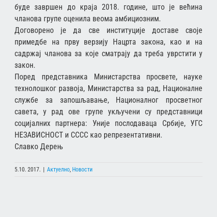
буде завршен до краја 2018. године, што је већина
чланова групе оценила веома амбициозним.
Договорено је да све институције доставе своје
примедбе на прву верзију Нацрта закона, као и на
садржај чланова за које сматрају да треба уврстити у
закон.
Поред представника Министарства просвете, науке
технолошког развоја, Министарства за рад, Националне
службе за запошљавање, Националног просветног
савета, у рад ове групе укључени су представници
социјалних партнера: Уније послодаваца Србије, УГС
НЕЗАВИСНОСТ и СССС као репрезентативни.
Славко Дерењ
5.10. 2017.
|
Актуелно
,
Новости