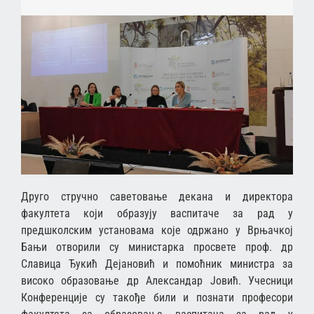
Друго стручно саветовање декана и директора
факултета који образују васпитаче за рад у
предшколским установама које одржано у Врњачкој
Бањи отворили су министарка просвете проф. др
Славица Ђукић Дејановић и помоћник министра за
високо образовање др Александар Јовић. Учесници
Конференције су такође били и познати професори