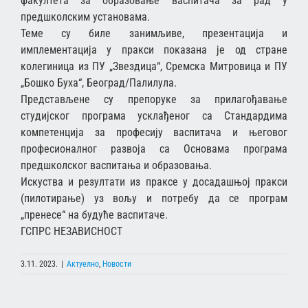
факултета за образовање васпитача за рад у
предшколским установама.
Теме су биле занимљиве, презентација и
имплементација у пракси показана је од стране
колегиница из ПУ „Звездица“, Сремска Митровица и ПУ
„Бошко Буха“, Београд/Палилула.
Представљене су препоруке за прилагођавање
студијског програма усклађеног са Стандардима
компетенција за професију васпитача и његовог
професионалног развоја са Основама програма
предшколског васпитања и образовања.
Искуства и резултати из праксе у досадашњој пракси
(пилотирање) уз вољу и потребу да се програм
„пренесе“ на будуће васпитаче.
ГСПРС НЕЗАВИСНОСТ
3.11. 2023.
|
Актуелно
,
Новости