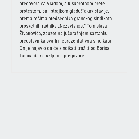
pregovora sa Vladom, a u suprotnom prete
protestom, pa i štrajkom glađu!Takav stav je,
prema rečima predsednika granskog sindikata
prosvetnih radnika „Nezavisnost" Tomislava
Živanovića, zauzet na jučerašnjem sastanku
predstavnika sva tri reprezentativna sindikata.
On je najavio da će sindikati tražiti od Borisa
Tadića da se uključi u pregovore.