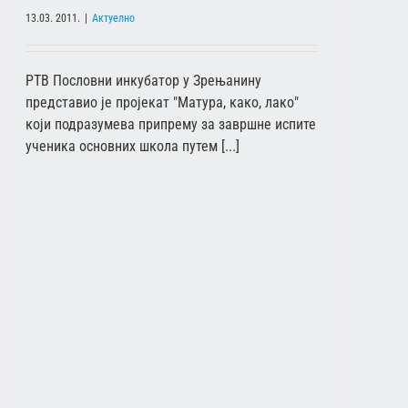
13.03. 2011.
|
Актуелно
РТВ Пословни инкубатор у Зрењанину
представио је пројекат "Матура, како, лако"
који подразумева припрему за завршне испите
ученика основних школа путем [...]