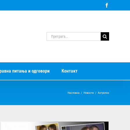
Facebook
Претрага
за:
равна питања и одговори
Контакт
Насловна
/
Новости
/
Актуелно