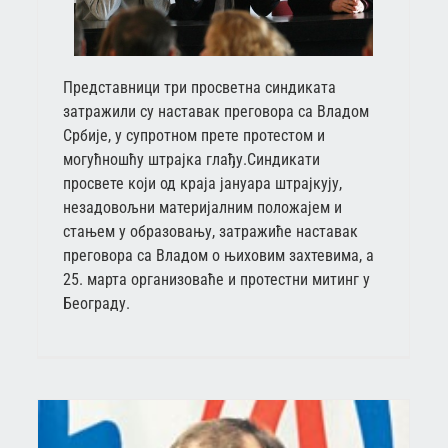
Представници три просветна синдиката
затражили су наставак преговора са Владом
Србије, у супротном прете протестом и
могућношћу штрајка глађу.Синдикати
просвете који од краја јануара штрајкују,
незадовољни материјалним положајем и
стањем у образовању, затражиће наставак
преговора са Владом о њиховим захтевима, а
25. марта организоваће и протестни митинг у
Београду.