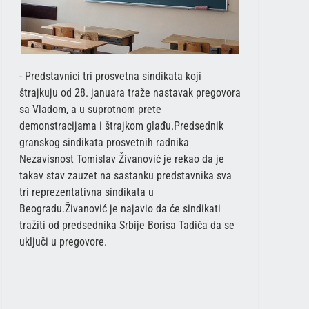
- Predstavnici tri prosvetna sindikata koji
štrajkuju od 28. januara traže nastavak pregovora
sa Vladom, a u suprotnom prete
demonstracijama i štrajkom glađu.Predsednik
granskog sindikata prosvetnih radnika
Nezavisnost Tomislav Živanović je rekao da je
takav stav zauzet na sastanku predstavnika sva
tri reprezentativna sindikata u
Beogradu.Živanović je najavio da će sindikati
tražiti od predsednika Srbije Borisa Tadića da se
uključi u pregovore.