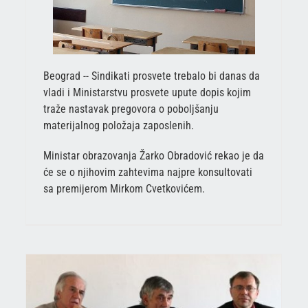
Beograd -- Sindikati prosvete trebalo bi danas da
vladi i Ministarstvu prosvete upute dopis kojim
traže nastavak pregovora o poboljšanju
materijalnog položaja zaposlenih.
Ministar obrazovanja Žarko Obradović rekao je da
će se o njihovim zahtevima najpre konsultovati
sa premijerom Mirkom Cvetkovićem.