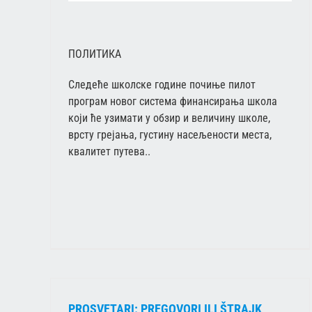
ПОЛИТИКА
Следеће школске године почиње пилот
програм новог система финансирања школа
који ће узимати у обзир и величину школе,
врсту грејања, густину насељености места,
квалитет путева..
PROSVETARI: PREGOVORI ILI ŠTRAJK