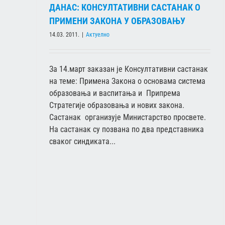
ДАНАС: КОНСУЛТАТИВНИ САСТАНАК О
ПРИМЕНИ ЗАКОНА У ОБРАЗОВАЊУ
14.03. 2011.
|
Актуелно
СИНДИКАТИ ТРАЖЕ НОВЕ ПРЕГОВОРЕ
Актуелно
За 14.март заказан је Консултативни састанак
на теме: Примена Закона о основама система
образовања и васпитања и Припрема
Стратегије образовања и нових закона.
Састанак организује Министарство просвете.
На састанак су позвана по два представника
сваког синдиката...