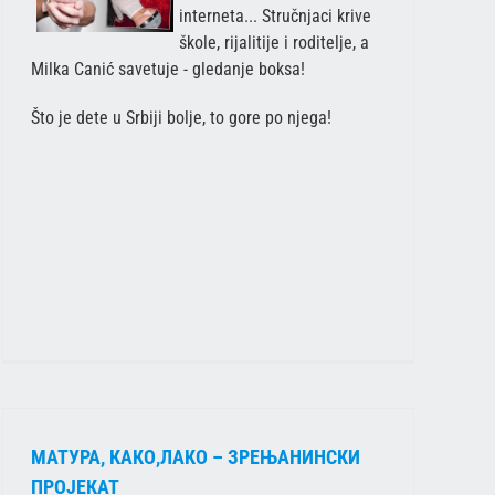
interneta... Stručnjaci krive
škole, rijalitije i roditelje, a
Milka Canić savetuje - gledanje boksa!
Što je dete u Srbiji bolje, to gore po njega!
МАТУРА, КАКО,ЛАКО – ЗРЕЊАНИНСКИ
ПРОЈЕКАТ