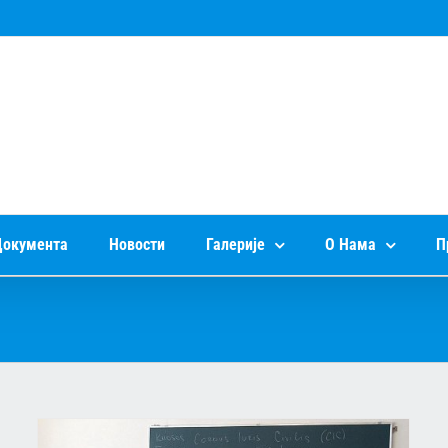
окумента
Новости
Галерије
О Нама
П