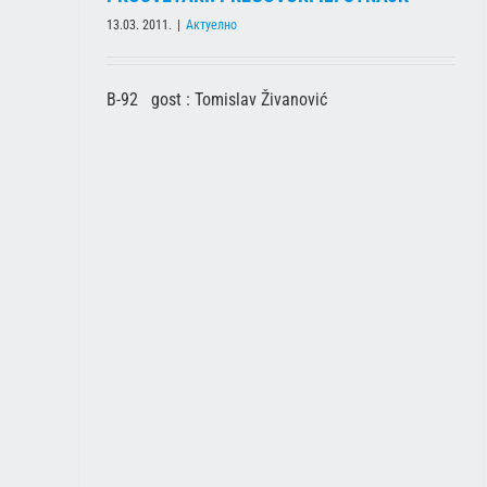
13.03. 2011.
|
Актуелно
B-92 gost : Tomislav Živanović
ПРОСВЕТАРИ: РАЗГОВОРИ С ВЛАДОМ ИЛИ ШТРАЈК
ГЛАЂУ
Актуелно