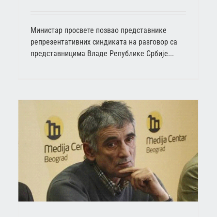
Министар просвете позвао представнике
репрезентативних синдиката на разговор са
представницима Владе Републике Србије...
NASTAVLJAJU SE RAZGOVORI VLADE SRBIJE I SINDIKATA
PROSVETE
Актуелно