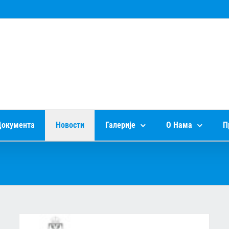
окумента
Новости
Галерије
О Нама
П