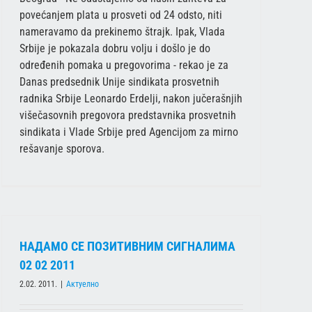
povećanjem plata u prosveti od 24 odsto, niti
nameravamo da prekinemo štrajk. Ipak, Vlada
Srbije je pokazala dobru volju i došlo je do
određenih pomaka u pregovorima - rekao je za
Danas predsednik Unije sindikata prosvetnih
radnika Srbije Leonardo Erdelji, nakon jučerašnjih
višečasovnih pregovora predstavnika prosvetnih
sindikata i Vlade Srbije pred Agencijom za mirno
rešavanje sporova.
НАДАМО СЕ ПОЗИТИВНИМ СИГНАЛИМА
02 02 2011
2.02. 2011.
|
Актуелно