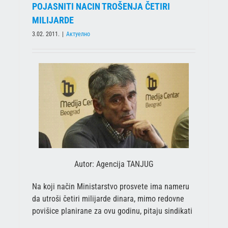
POJASNITI NACIN TROŠENJA ČETIRI
MILIJARDE
3.02. 2011.
|
Актуелно
Autor: Agencija TANJUG
Na koji način Ministarstvo prosvete ima nameru
da utroši četiri milijarde dinara, mimo redovne
povišice planirane za ovu godinu, pitaju sindikati