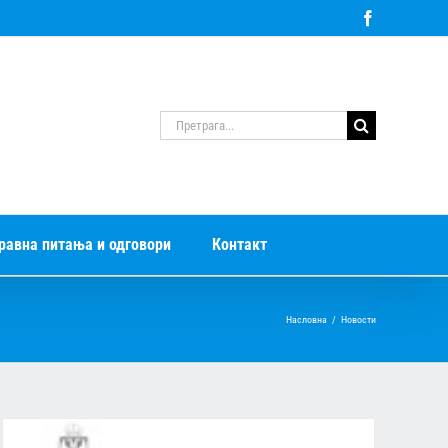
Facebook
Претрага
за:
равна питања и одговори
Контакт
Насловна
/
Новости