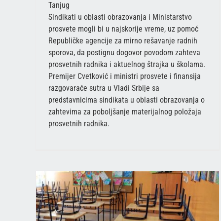
Tanjug
Sindikati u oblasti obrazovanja i Ministarstvo
prosvete mogli bi u najskorije vreme, uz pomoć
Republičke agencije za mirno rešavanje radnih
sporova, da postignu dogovor povodom zahteva
prosvetnih radnika i aktuelnog štrajka u školama.
Premijer Cvetković i ministri prosvete i finansija
razgovaraće sutra u Vladi Srbije sa
predstavnicima sindikata u oblasti obrazovanja o
zahtevima za poboljšanje materijalnog položaja
prosvetnih radnika.