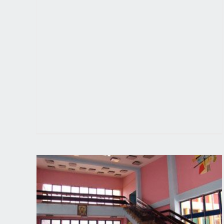
MIRENJE PROSVETARA I VLADE
E I