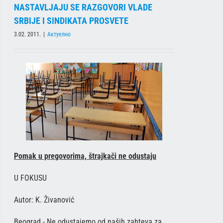
NASTAVLJAJU SE RAZGOVORI VLADE
SRBIJE I SINDIKATA PROSVETE
3.02. 2011.
|
Актуелно
Pomak u pregovorima, štrajkači ne odustaju
U FOKUSU
Autor: K. Živanović
Beograd - Ne odustajemo od naših zahteva za