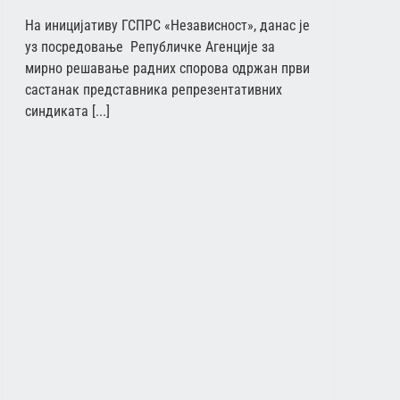
На иницијативу ГСПРС «Независност», данас је
уз посредовање Републичке Агенције за
мирно решавање радних спорова одржан први
састанак представника репрезентативних
синдиката [...]