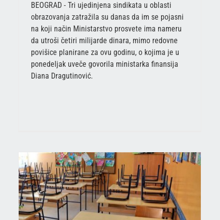
BEOGRAD - Tri ujedinjena sindikata u oblasti
obrazovanja zatražila su danas da im se pojasni
na koji način Ministarstvo prosvete ima nameru
da utroši četiri milijarde dinara, mimo redovne
povišice planirane za ovu godinu, o kojima je u
ponedeljak uveče govorila ministarka finansija
Diana Dragutinović.