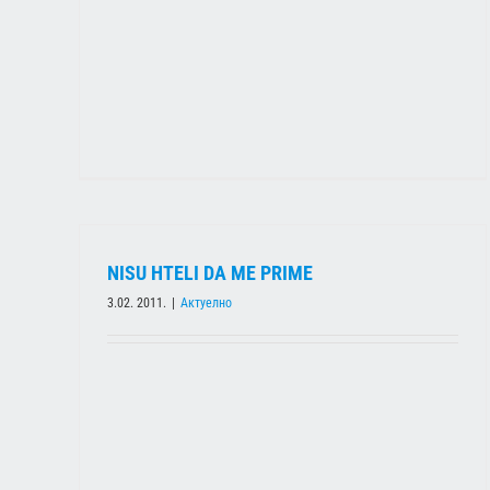
NISU HTELI DA ME PRIME
3.02. 2011.
|
Актуелно
POJASNITI NACIN TROŠENJA ČETIRI MILIJARDE
Актуелно