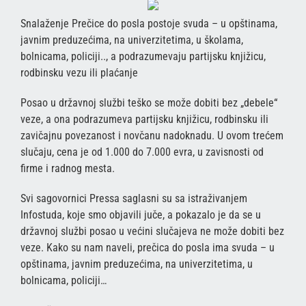
Snalaženje Prečice do posla postoje svuda – u opštinama,
javnim preduzećima, na univerzitetima, u školama,
bolnicama, policiji.., a podrazumevaju partijsku knjižicu,
rodbinsku vezu ili plaćanje
Posao u državnoj službi teško se može dobiti bez „debele“
veze, a ona podrazumeva partijsku knjižicu, rodbinsku ili
zavičajnu povezanost i novčanu nadoknadu. U ovom trećem
slučaju, cena je od 1.000 do 7.000 evra, u zavisnosti od
firme i radnog mesta.
Svi sagovornici Pressa saglasni su sa istraživanjem
Infostuda, koje smo objavili juče, a pokazalo je da se u
državnoj službi posao u većini slučajeva ne može dobiti bez
veze. Kako su nam naveli, prečica do posla ima svuda – u
opštinama, javnim preduzećima, na univerzitetima, u
bolnicama, policiji…