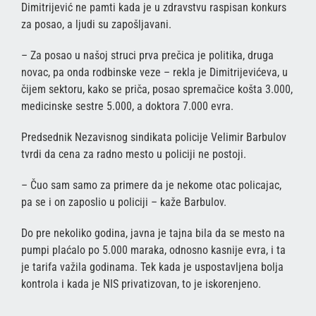
Dimitrijević ne pamti kada je u zdravstvu raspisan konkurs
za posao, a ljudi su zapošljavani.
– Za posao u našoj struci prva prečica je politika, druga
novac, pa onda rodbinske veze – rekla je Dimitrijevićeva, u
čijem sektoru, kako se priča, posao spremačice košta 3.000,
medicinske sestre 5.000, a doktora 7.000 evra.
Predsednik Nezavisnog sindikata policije Velimir Barbulov
tvrdi da cena za radno mesto u policiji ne postoji.
– Čuo sam samo za primere da je nekome otac policajac,
pa se i on zaposlio u policiji – kaže Barbulov.
Do pre nekoliko godina, javna je tajna bila da se mesto na
pumpi plaćalo po 5.000 maraka, odnosno kasnije evra, i ta
je tarifa važila godinama. Tek kada je uspostavljena bolja
kontrola i kada je NIS privatizovan, to je iskorenjeno.