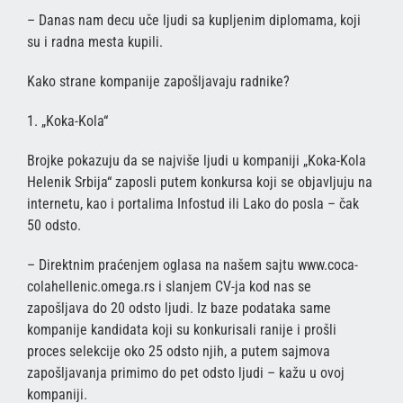
– Danas nam decu uče ljudi sa kupljenim diplomama, koji
su i radna mesta kupili.
Kako strane kompanije zapošljavaju radnike?
1. „Koka-Kola“
Brojke pokazuju da se najviše ljudi u kompaniji „Koka-Kola
Helenik Srbija“ zaposli putem konkursa koji se objavljuju na
internetu, kao i portalima Infostud ili Lako do posla – čak
50 odsto.
– Direktnim praćenjem oglasa na našem sajtu www.coca-
colahellenic.omega.rs i slanjem CV-ja kod nas se
zapošljava do 20 odsto ljudi. Iz baze podataka same
kompanije kandidata koji su konkurisali ranije i prošli
proces selekcije oko 25 odsto njih, a putem sajmova
zapošljavanja primimo do pet odsto ljudi – kažu u ovoj
kompaniji.