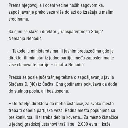
Prema njegovoj, a i oceni većine naših sagovornika,
zapošljavanje preko veze više dolazi do izražaja u malim
sredinama.
Sa njim se slaže i direktor „Transparentnosti Srbija“
Nemanja Nenadić.
– Takođe, u ministarstvima ili javnim preduzećima gde je
direktor ili ministar iz jedne partije, među zaposlenima je
više članova te partije – smatra Nenadić.
Pressu se posle jučerašnjeg teksta o zapošljavanju javila
Slađana Đ. (40) iz Čačka. Ona godinama pokušava da dođe
do stalnog posla, ali bez uspeha.
– Od fotelje direktora do metle čistačice, za svako mesto
treba ti debela partijska veza. Radna mesta popunjena su
pre konkursa. Ili ti treba deblja koverta… Za mesto čistačice
u jednoj gradskoj ustanovi tražili su i 2.000 evra – kaže