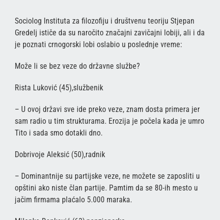
Sociolog Instituta za filozofiju i društvenu teoriju Stjepan
Gredelj ističe da su naročito značajni zavičajni lobiji, ali i da
je poznati crnogorski lobi oslabio u poslednje vreme:
Može li se bez veze do državne službe?
Rista Luković (45),službenik
– U ovoj državi sve ide preko veze, znam dosta primera jer
sam radio u tim strukturama. Erozija je počela kada je umro
Tito i sada smo dotakli dno.
Dobrivoje Aleksić (50),radnik
– Dominantnije su partijske veze, ne možete se zaposliti u
opštini ako niste član partije. Pamtim da se 80-ih mesto u
jačim firmama plaćalo 5.000 maraka.