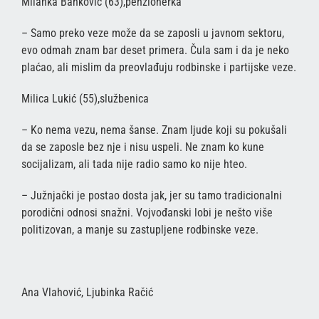
Milanka Banković (63),penzionerka
– Samo preko veze može da se zaposli u javnom sektoru,
evo odmah znam bar deset primera. Čula sam i da je neko
plaćao, ali mislim da preovlađuju rodbinske i partijske veze.
Milica Lukić (55),službenica
– Ko nema vezu, nema šanse. Znam ljude koji su pokušali
da se zaposle bez nje i nisu uspeli. Ne znam ko kune
socijalizam, ali tada nije radio samo ko nije hteo.
– Južnjački je postao dosta jak, jer su tamo tradicionalni
porodični odnosi snažni. Vojvođanski lobi je nešto više
politizovan, a manje su zastupljene rodbinske veze.
Ana Vlahović, Ljubinka Račić