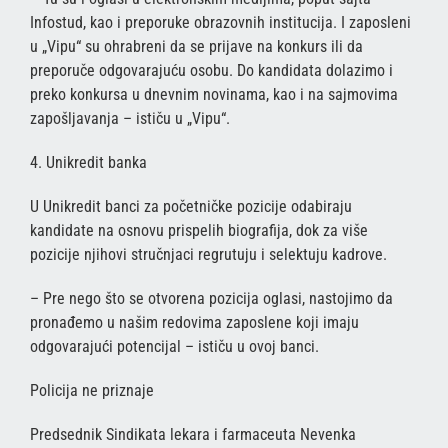
Infostud, kao i preporuke obrazovnih institucija. I zaposleni
u „Vipu“ su ohrabreni da se prijave na konkurs ili da
preporuče odgovarajuću osobu. Do kandidata dolazimo i
preko konkursa u dnevnim novinama, kao i na sajmovima
zapošljavanja – ističu u „Vipu“.
4. Unikredit banka
U Unikredit banci za početničke pozicije odabiraju
kandidate na osnovu prispelih biografija, dok za više
pozicije njihovi stručnjaci regrutuju i selektuju kadrove.
– Pre nego što se otvorena pozicija oglasi, nastojimo da
pronađemo u našim redovima zaposlene koji imaju
odgovarajući potencijal – ističu u ovoj banci.
Policija ne priznaje
Predsednik Sindikata lekara i farmaceuta Nevenka