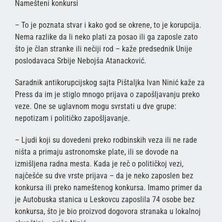
Namešteni konkursi
– To je poznata stvar i kako god se okrene, to je korupcija.
Nema razlike da li neko plati za posao ili ga zaposle zato
što je član stranke ili nečiji rod – kaže predsednik Unije
poslodavaca Srbije Nebojša Atanacković.
Saradnik antikorupcijskog sajta Pištaljka Ivan Ninić kaže za
Press da im je stiglo mnogo prijava o zapošljavanju preko
veze. One se uglavnom mogu svrstati u dve grupe:
nepotizam i političko zapošljavanje.
– Ljudi koji su dovedeni preko rodbinskih veza ili ne rade
ništa a primaju astronomske plate, ili se dovode na
izmišljena radna mesta. Kada je reč o političkoj vezi,
najčešće su dve vrste prijava – da je neko zaposlen bez
konkursa ili preko nameštenog konkursa. Imamo primer da
je Autobuska stanica u Leskovcu zaposlila 74 osobe bez
konkursa, što je bio proizvod dogovora stranaka u lokalnoj