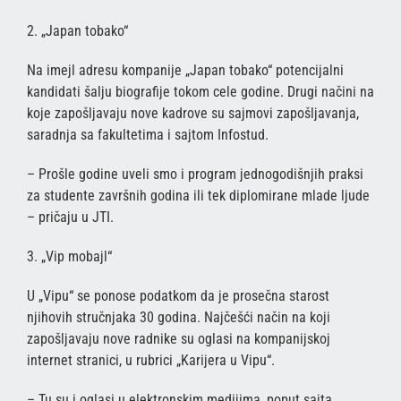
2. „Japan tobako“
Na imejl adresu kompanije „Japan tobako“ potencijalni
kandidati šalju biografije tokom cele godine. Drugi načini na
koje zapošljavaju nove kadrove su sajmovi zapošljavanja,
saradnja sa fakultetima i sajtom Infostud.
– Prošle godine uveli smo i program jednogodišnjih praksi
za studente završnih godina ili tek diplomirane mlade ljude
– pričaju u JTI.
3. „Vip mobajl“
U „Vipu“ se ponose podatkom da je prosečna starost
njihovih stručnjaka 30 godina. Najčešći način na koji
zapošljavaju nove radnike su oglasi na kompanijskoj
internet stranici, u rubrici „Karijera u Vipu“.
– Tu su i oglasi u elektronskim medijima, poput sajta