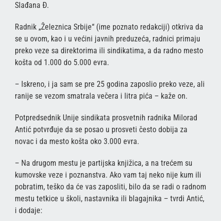
Slađana Đ.
Radnik „Železnica Srbije“ (ime poznato redakciji) otkriva da
se u ovom, kao i u većini javnih preduzeća, radnici primaju
preko veze sa direktorima ili sindikatima, a da radno mesto
košta od 1.000 do 5.000 evra.
– Iskreno, i ja sam se pre 25 godina zaposlio preko veze, ali
ranije se vezom smatrala večera i litra pića – kaže on.
Potpredsednik Unije sindikata prosvetnih radnika Milorad
Antić potvrđuje da se posao u prosveti često dobija za
novac i da mesto košta oko 3.000 evra.
– Na drugom mestu je partijska knjižica, a na trećem su
kumovske veze i poznanstva. Ako vam taj neko nije kum ili
pobratim, teško da će vas zaposliti, bilo da se radi o radnom
mestu tetkice u školi, nastavnika ili blagajnika – tvrdi Antić,
i dodaje: