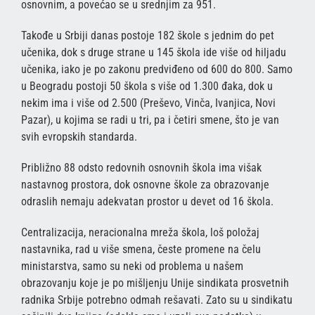
osnovnim, a povećao se u srednjim za 951.
Takođe u Srbiji danas postoje 182 škole s jednim do pet
učenika, dok s druge strane u 145 škola ide više od hiljadu
učenika, iako je po zakonu predviđeno od 600 do 800. Samo
u Beogradu postoji 50 škola s više od 1.300 đaka, dok u
nekim ima i više od 2.500 (Preševo, Vinča, Ivanjica, Novi
Pazar), u kojima se radi u tri, pa i četiri smene, što je van
svih evropskih standarda.
Približno 88 odsto redovnih osnovnih škola ima višak
nastavnog prostora, dok osnovne škole za obrazovanje
odraslih nemaju adekvatan prostor u devet od 16 škola.
Centralizacija, neracionalna mreža škola, loš položaj
nastavnika, rad u više smena, česte promene na čelu
ministarstva, samo su neki od problema u našem
obrazovanju koje je po mišljenju Unije sindikata prosvetnih
radnika Srbije potrebno odmah rešavati. Zato su u sindikatu