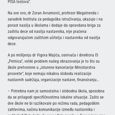
PISA testova“.
Na sve ovo, dr Zoran Avramović, profesor Megatrenda i
saradnik Instituta za pedagoška istraživanja, ukazuje i na
porast nasilja u školama i dodaje da opravdana briga za
zaštitu dece od nasilja nastavnika, nije praćena
odgovarajućom zaštitom učitelja i nastavnika od nasilja
dece.
A po mišljenju dr Vigora Majića, osnivača i direktora IS
„Petnica“, veliki problem našeg obrazovanja je to što su
škole pretvorene u „isturene kancelarije Ministarstva
prosvete“, koje nemaju nikakvu slobodu realizacije
nastavnih sadržaja, organizacije nastave, finansiranju…
– Potrebna nam je samostalna i slobodna škola, sposobna
da se prilagodi specifičnostima lokalne situacije. Zašto se
dve škole ne bi razlikovale po režimu rada, pedagoškim
zahtevima, načinu komunikacije između nastavnika i