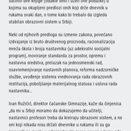
sačinili dve knjige (odakle smo i uzeli ove podatke) u
kojima su okupljeni predlozi onih koji drže dnevnik u
rukama svaki dan, o tome kako bi trebalo da izgleda
stabilan obrazovni sistem u Srbiji.
Neki od njihovih predloga su izmene zakona, povećano
izdvajanje iz bruto društvenog proizvoda, racionalizacija
mreža škola i broja nastavnika (uz adekvatni socijalni
program), inoviranje standarda za prostor, opremu i
nastavna sredstva, prelazak na jednosmenski rad,
osavremenjivanje nastavnih planova, reforma nadzorničke
službe, uvođenje sistema vrednovanja rada obrazovnih
institucija, poboljšanje materijalnog statusa i uslova rada
nastavnika…
Ivan Ružičić, direktor čačanske Gimnazije, kaže da činjenica
„da mi u Srbiji moramo da dokazujemo da učitelji,
nastavnici profesori treba da kreiraju obrazovni sistem, a ne
oni koji nikada nisu držali dnevnike u rukama ili su ga