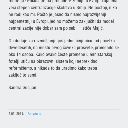
roditelja? Pokušajte da pronađete zemlju u Evropi koja ima
veći stepen centralizacije školstva u Srbiji. Ne postoji, niko
ne radi kao mi. Pošto je jasno da nismo najrazvijeniji i
najpametniji u Evropi, jedino možemo zaključiti da model
centralizacije nije dobar sam po sebi – ističe Majić.
On dodaje za razmišljanje još jednu činjenicu: od početka
devedesetih, na mestu prvog čoveka prosvete, promenilo se
oko 14 osoba. Kako ovako česte promene u ministarskoj
fotelji utiču na obrazovni sistem koji neprekidno
reformišemo, a nikada to da uradimo kako treba –
zaključite sami.
Sandra Gucijan
5.09. 2011.
|
Актуелно