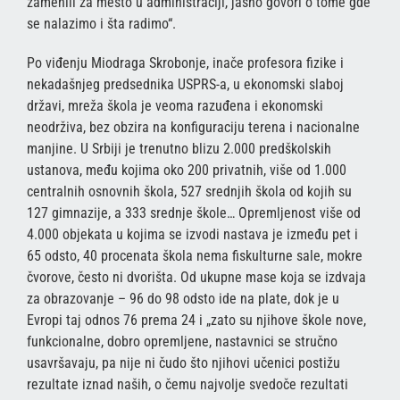
zamenili za mesto u administraciji, jasno govori o tome gde
se nalazimo i šta radimo“.
Po viđenju Miodraga Skrobonje, inače profesora fizike i
nekadašnjeg predsednika USPRS-a, u ekonomski slaboj
državi, mreža škola je veoma razuđena i ekonomski
neodrživa, bez obzira na konfiguraciju terena i nacionalne
manjine. U Srbiji je trenutno blizu 2.000 predškolskih
ustanova, među kojima oko 200 privatnih, više od 1.000
centralnih osnovnih škola, 527 srednjih škola od kojih su
127 gimnazije, a 333 srednje škole… Opremljenost više od
4.000 objekata u kojima se izvodi nastava je između pet i
65 odsto, 40 procenata škola nema fiskulturne sale, mokre
čvorove, često ni dvorišta. Od ukupne mase koja se izdvaja
za obrazovanje – 96 do 98 odsto ide na plate, dok je u
Evropi taj odnos 76 prema 24 i „zato su njihove škole nove,
funkcionalne, dobro opremljene, nastavnici se stručno
usavršavaju, pa nije ni čudo što njihovi učenici postižu
rezultate iznad naših, o čemu najvolje svedoče rezultati