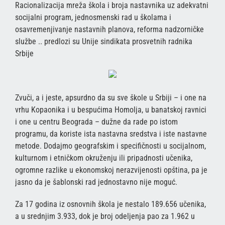
Racionalizacija mreža škola i broja nastavnika uz adekvatni
socijalni program, jednosmenski rad u školama i
osavremenjivanje nastavnih planova, reforma nadzorničke
službe .. predlozi su Unije sindikata prosvetnih radnika
Srbije
Zvuči, a i jeste, apsurdno da su sve škole u Srbiji – i one na
vrhu Kopaonika i u bespućima Homolja, u banatskoj ravnici
i one u centru Beograda – dužne da rade po istom
programu, da koriste ista nastavna sredstva i iste nastavne
metode. Dodajmo geografskim i specifičnosti u socijalnom,
kulturnom i etničkom okruženju ili pripadnosti učenika,
ogromne razlike u ekonomskoj nerazvijenosti opština, pa je
jasno da je šablonski rad jednostavno nije moguć.
Za 17 godina iz osnovnih škola je nestalo 189.656 učenika,
a u srednjim 3.933, dok je broj odeljenja pao za 1.962 u