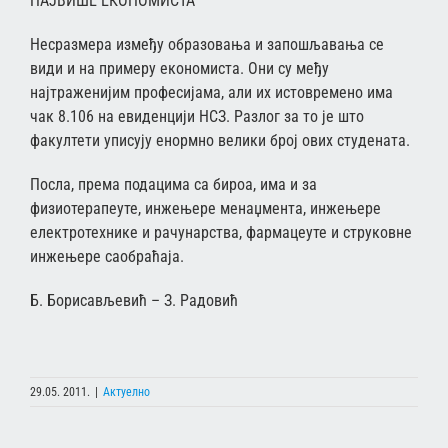
НАЈВИШЕ ЕКОНОМИСТА
Несразмера између образовања и запошљавања се
види и на примеру економиста. Они су међу
најтраженијим професијама, али их истовремено има
чак 8.106 на евиденцији НСЗ. Разлог за то је што
факултети уписују енормно велики број ових студената.
Посла, према подацима са бироа, има и за
физиотерапеуте, инжењере менаџмента, инжењере
електротехнике и рачунарства, фармацеуте и струковне
инжењере саобраћаја.
Б. Борисављевић – З. Радовић
29.05. 2011.
|
Актуелно