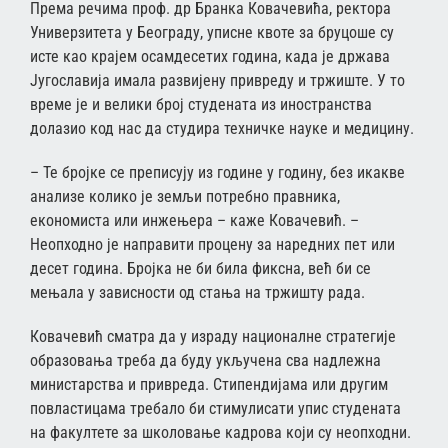
Према речима проф. др Бранка Ковачевића, ректора
Универзитета у Београду, уписне квоте за бруцоше су
исте као крајем осамдесетих година, када је држава
Југославија имала развијену привреду и тржиште. У то
време је и велики број студената из иностранства
долазио код нас да студира техничке науке и медицину.
– Те бројке се преписују из године у годину, без икакве
анализе колико је земљи потребно правника,
економиста или инжењера – каже Ковачевић. –
Неопходно је направити процену за наредних пет или
десет година. Бројка не би била фиксна, већ би се
мењала у зависности од стања на тржишту рада.
Ковачевић сматра да у израду националне стратегије
образовања треба да буду укључена сва надлежна
министарства и привреда. Стипендијама или другим
повластицама требало би стимулисати упис студената
на факултете за школовање кадрова који су неопходни.