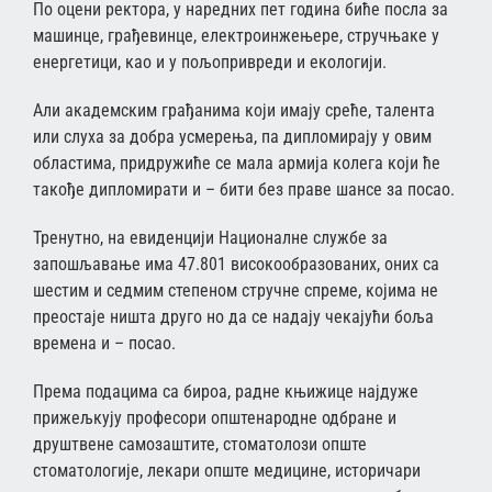
По оцени ректора, у наредних пет година биће посла за
машинце, грађевинце, електроинжењере, стручњаке у
енергетици, као и у пољопривреди и екологији.
Али академским грађанима који имају среће, талента
или слуха за добра усмерења, па дипломирају у овим
областима, придружиће се мала армија колега који ће
такође дипломирати и – бити без праве шансе за посао.
Тренутно, на евиденцији Националне службе за
запошљавање има 47.801 високообразованих, оних са
шестим и седмим степеном стручне спреме, којима не
преостаје ништа друго но да се надају чекајући боља
времена и – посао.
Према подацима са бироа, радне књижице најдуже
прижељкују професори општенародне одбране и
друштвене самозаштите, стоматолози опште
стоматологије, лекари опште медицине, историчари