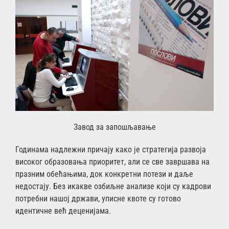
Завод за запошљавање
Годинама надлежни причају како је стратегија развоја
високог образовања приоритет, али се све завршава на
празним обећањима, док конкретни потези и даље
недостају. Без икакве озбиљне анализе који су кадрови
потребни нашој држави, уписне квоте су готово
идентичне већ деценијама.