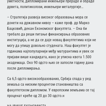
уметности, дипломирани инжењери прераде и обраде
дрвета, политиколози, инжењери металургије…
– Стратегија развоја високог образовања мора се
донети на државном нивоу – каже проф. др Марко
Бацковић, декан Економског факултета. – Она би
требало да реши питање финансирања образовних
институција, а не да се даје новац факултетима који не
могу да упишу довољно студената. Наш факултет је
годинама најпопуларнији међу матурантима и увек се
пријави више кандидата, иако је уписна квота 1.500
академаца. Око 90 одсто њих се запосли годину дана
после дипломирања.
Са 6,5 одсто високообразованих, Србија спада у ред
земаља са ниским процентом становништва са
факултетском дипломом. У европским земљама се тај
проценат креће од 20 до 30 одсто.н