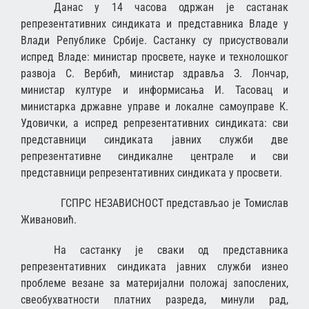
Данас у 14 часова одржан је састанак
репрезентативних синдиката и представника Владе у
Влади Републике Србије. Састанку су присуствовали
испред Владе: министар просвете, науке и технолошког
развоја С. Вербић, министар здравља З. Лончар,
министар културе и информисања И. Тасовац и
министарка државне управе и локалне самоуправе К.
Удовички, а испред репрезентативних синдиката: сви
представници синдиката јавних служби две
репрезентативне синдикалне централе и сви
представници репрезентативних синдиката у просвети.
ГСПРС НЕЗАВИСНОСТ представљао је Томислав
Живановић.
На састанку је сваки од представника
репрезентативних синдиката јавних служби изнео
проблеме везане за материјални положај запослених,
свеобухватности платних разреда, минули рад,