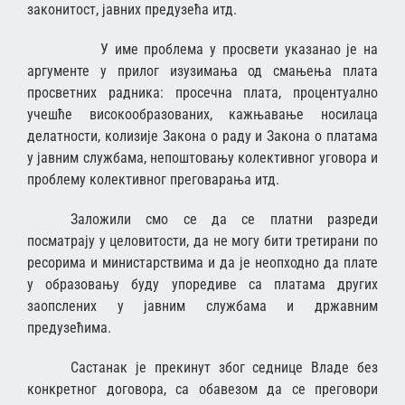
законитост, јавних предузећа итд.
У име проблема у просвети указанао је на
аргументе у прилог изузимања од смањења плата
просветних радника: просечна плата, процентуално
учешће високообразованих, кажњавање носилаца
делатности, колизије Закона о раду и Закона о платама
у јавним службама, непоштовању колективног уговора и
проблему колективног преговарања итд.
Заложили смо се да се платни разреди
посматрају у целовитости, да не могу бити третирани по
ресорима и министарствима и да је неопходно да плате
у образовању буду упоредиве са платама других
заопслених у јавним службама и државним
предузећима.
Састанак је прекинут због седнице Владе без
конкретног договора, са обавезом да се преговори