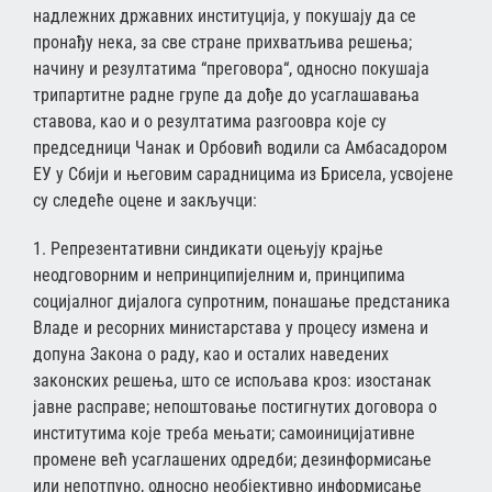
надлежних државних институција, у покушају да се
пронађу нека, за све стране прихватљива решења;
начину и резултатима “преговора“, односно покушаја
трипартитне радне групе да дође до усаглашавања
ставова, као и о резултатима разгоовра које су
председници Чанак и Орбовић водили са Амбасадором
ЕУ у Сбији и његовим сарадницима из Брисела, усвојене
су следеће оцене и закључци:
1. Репрезентативни синдикати оцењују крајње
неодговорним и непринципијелним и, принципима
социјалног дијалога супротним, понашање предстаника
Владе и ресорних министарстава у процесу измена и
допуна Закона о раду, као и осталих наведених
законских решења, што се испољава кроз: изостанак
јавне расправе; непоштовање постигнутих договора о
институтима које треба мењати; самоиницијативне
промене већ усаглашених одредби; дезинформисање
или непотпуно, односно необјективно информисање