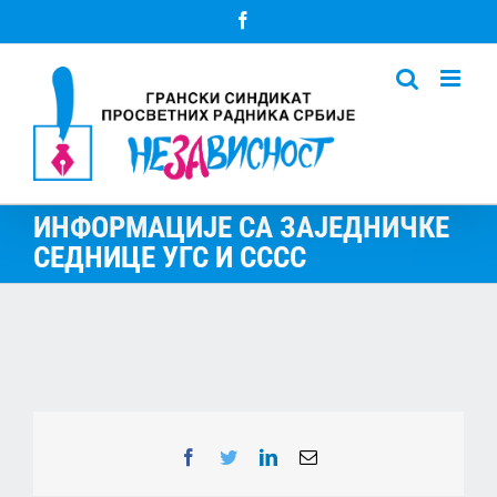
Skip
Facebook
to
content
ИНФОРМАЦИЈЕ СА ЗАЈЕДНИЧКЕ
СЕДНИЦЕ УГС И СССС
Facebook
Twitter
LinkedIn
Email