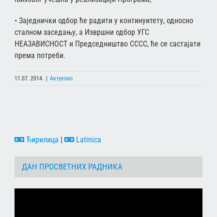
• Заједнички одбор ће радити у континуитету, односно
сталном заседању, а Извршни одбор УГС
НЕАЗАВИСНОСТ и Председништво СССС, ће се састајати
према потреби.
11.07. 2014.
|
Актуелно
Ћирилица
|
Latinica
ДАН ПРОСВЕТНИХ РАДНИКА