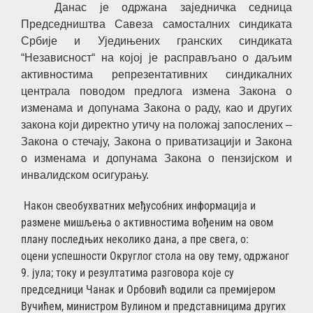
Данас је одржана заједничка седница
Председништва Савеза самосталних синдиката
Србије и Уједињених гранских синдиката
“Независност“ на којој је расправљано о даљим
активностима репрезентативних синдикалних
централа поводом предлога измена Закона о
изменама и допунама Закона о раду, као и других
закона који директно утичу на положај запослених –
Закона о стечају, Закона о приватизацији и Закона
о изменама и допунама Закона о пензијском и
инвалидском осигурању.
Након свеобухватних међусобних информација и
размене мишљења о активностима вођеним на овом
плану последњих неколико дана, а пре свега, о:
оцени успешности Округлог стола на ову тему, одржаног
9. јула; току и резултатима разговора које су
председници Чанак и Орбовић водили са премијером
Вучићем, министром Вулином и представницима других