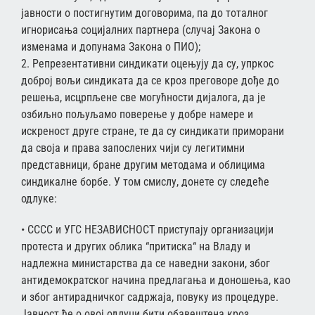
јавности о постигнутим договорима, па до тоталног
игнорисања социјалних партнера (случај Закона о
изменама и допунама Закона о ПИО);
2. Репрезентативни синдикати оцењују да су, упркос
доброј вољи синдиката да се кроз преговоре дође до
решења, исцрпљене све могућности дијалога, да је
озбиљно пољуљамо поверење у добре намере и
искреност друге стране, те да су синдикати приморани
да своја и права запослених чији су легитимни
представници, бране другим методама и облицима
синдикалне борбе. У том смислу, донете су следеће
одлуке:
• СССС и УГС НЕЗАВИСНОСТ приступају организацији
протеста и других облика “притиска“ на Владу и
надлежна министарства да се наведни закони, због
антидемократског начина предлагања и доношења, као
и због антирадничког садржаја, повуку из процедуре.
Јавност ће о овој одлуци бити обавештена кроз