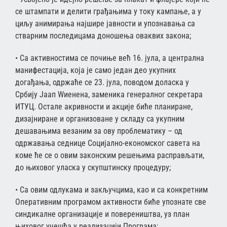
се штампати и делити грађањима у току кампање, а у
циљу анимирања најшире јавности и упознавања са
стварним последицама доношења оваквих закона;
• Са активностима се почиње већ 16. јула, а централна
манифестација, која је само један део укупних
догађања, одржаће се 23. јула, поводом доласка у
Србију Јаап Wиенена, заменика генералног секретара
ИТУЦ. Остале акривности и акције биће планиране,
дизајниране и организоване у складу са укупним
дешавањима везаним за ову проблематику – од
одржавања седнице Социјално-економског савета на
коме ће се о овим законским решењима расправљати,
до њиховог уласка у скупштинску процедуру;
• Са овим одлукама и закључцима, као и са конкретним
Оперативним програмом активности биће упознате све
синдикалне организације и повереништва, уз план
њиховог учешћа у реализацији Програма;