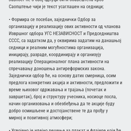
Саопштење чији је текст усаглашен на седници;
• Формира се посебан, заједнички Одбор за
организацију и реализацију ових активности од чланова
Извршног одбора УГС НЕЗАВИСНОСТ и Председништва
СССС, са задатком да, у оквирима задатим на данашњој
седници и реалним могућностима организација,
иницирају, разраде, координирају и организују
реализацију Операционалног плана активности на
спречавању доношења антиреформских закона.
Заједнички одбор ће, на основу датих смерница, осим
предлога конкретних акција и активности, предложити и
време њиховог одржавања и трајања (почетак и
завршетак), број и структуру учесника, носиоце посла,
начин организовања и обезбеђења да те акције буду
добро осмишљене и достојанствене те да прођу у
мирној и позитивној атмосфери;
• Усвојено је идејно решење за плакат и флајере који ће