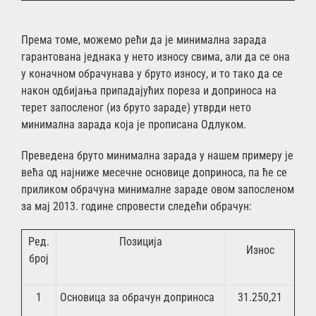
Према томе, можемо рећи да је минимална зарада
гарантована једнака у нето износу свима, али да се она
у коначном обрачунава у бруто износу, и то тако да се
након одбијања припадајућих пореза и доприноса на
терет запосленог (из бруто зараде) утврди нето
минимална зарада која је прописана Одлуком.
Преведена бруто минимална зарада у нашем примеру је
већа од најниже месечне основице доприноса, па ће се
приликом обрачуна минималне зараде овом запосленом
за мај 2013. године спровести следећи обрачун:
Ред.
Позиција
Износ
број
1
Основица за обрачун доприноса
31.250,21