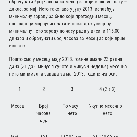
обрачунати број часова за месец за који врше исплату –
дакле, за мај. Исто тако, ако у јуну 2013. исплаћују
минималну зараду за било који претходни месец,
послодавци морају исплатити последњу усвојену
минималну нето зараду по часу рада у висини 115,00
динара и обрачунати број часова за месец за који врше
исплату.
Пошто смо у месецу мају 2013. године имали 23 радна
дана (31 дан, минус 4 суботе и минус 4 недеље) месечна
нето минимална зарада за мај 2013. године износи:
1
2
3
4 (2 x 3)
Месец
Број
По часу –
Укупно месечно –
часова
нето
нето
рада