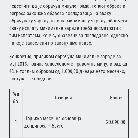
подсетити да је обрачун минулог рада, топлог оброка и
регреса законска обавеза послодаваца на сваку
обрачунату зараду, па и на минималну зараду, због чега
сваку исплату минималне зараде треба посматрати с
тим исплатама, које су обавезне за послодавце, односно
на које запослени по закону има право.
Конкретно, приликом обрачуна минималне зараде за
мај 2013. године запосленом с правом на минули рад од
4% и топлим оброком од 1.000,00 динара нето месечно,
поступак је следећи:
Ред.
Позиција
Износ
бр.
Најнижа месечна основица
1
20.090,00
доприноса – бруто