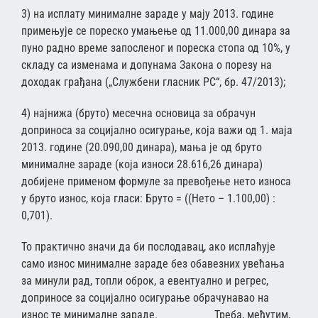
3) на исплату минималне зараде у мају 2013. године
примењује се пореско умањење од 11.000,00 динара за
пуно радно време запосленог и пореска стопа од 10%, у
складу са изменама и допунама Закона о порезу на
доходак грађана („Службени гласник РС“, бр. 47/2013);
4) најнижа (бруто) месечна основица за обрачун
доприноса за социјално осигурање, која важи од 1. маја
2013. године (20.090,00 динара), мања је од бруто
минималне зараде (која износи 28.616,26 динара)
добијене применом формуле за превођење нето износа
у бруто износ, која гласи: Бруто = ((Нето – 1.100,00) :
0,701).
То практично значи да би послодавац, ако исплаћује
само износ минималне зараде без обавезних увећања
за минули рад, топли оброк, а евентуално и регрес,
доприносе за социјално осигурање обрачунавао на
износ те минималне зараде. Треба, међутим,