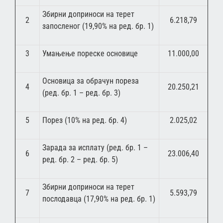
Збирни доприноси на терет
2
6.218,79
запосленог (19,90% на ред. бр. 1)
3
Умањење пореске основице
11.000,00
Основица за обрачун пореза
4
20.250,21
(ред. бр. 1 – ред. бр. 3)
5
Порез (10% на ред. бр. 4)
2.025,02
Зарада за исплату (ред. бр. 1 –
6
23.006,40
ред. бр. 2 – ред. бр. 5)
Збирни доприноси на терет
7
5.593,79
послодавца (17,90% на ред. бр. 1)