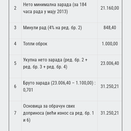
Нето минимална зарада (за 184
2
21.160,00
часа рада у мају 2013)
3
Минули рад (4% на ред. бр. 2)
848,40
4
Топли оброк
1.000,00
Укупна нето зарада (ред. бр. 2 +
5
23.006,40
ред. бр. 3 + ред. бр. 4)
Бруто зарада (23.006,40 – 1.100,00) :
6
31.250,21
0,701
Основица за обрачун свих
7
доприноса (већи износ са ред. бр. 1
31.250,21
и 6)