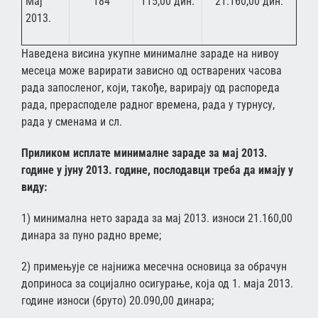
Мај
184
115,00 дин.
21.160,00 дин.
2013.
Наведена висина укупне минималне зараде на нивоу
месеца може варирати зависно од остварених часова
рада запосленог, који, такође, варирају од распореда
рада, прерасподеле радног времена, рада у турнусу,
рада у сменама и сл.
Приликом исплате минималне зараде за мај 2013.
године у јуну 2013. године, послодавци треба да имају у
виду:
1) минимална нето зарада за мај 2013. износи 21.160,00
динара за пуно радно време;
2) примењује се најнижа месечна основица за обрачун
доприноса за социјално осигурање, која од 1. маја 2013.
године износи (бруто) 20.090,00 динара;