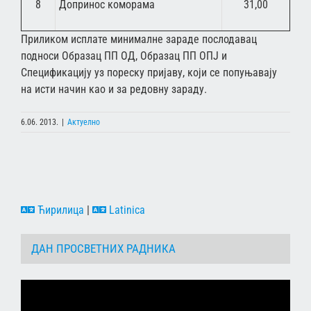
8
Допринос коморама
31,00
Приликом исплате минималне зараде послодавац
подноси Образац ПП ОД, Образац ПП ОПЈ и
Спецификацију уз пореску пријаву, који се попуњавају
на исти начин као и за редовну зараду.
6.06. 2013.
|
Актуелно
Ћирилица
|
Latinica
ДАН ПРОСВЕТНИХ РАДНИКА