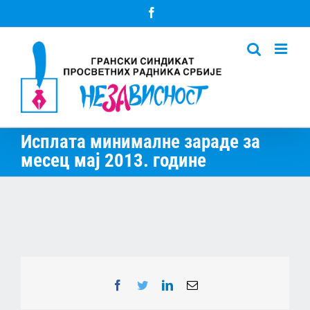
Skip
Facebook
to
content
Исплата минималне зараде за
месец мај 2013. године
Facebook
Twitter
LinkedIn
Email