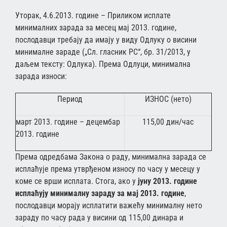
Уторак, 4.6.2013. године – Приликом исплате
минималних зарада за месец маj 2013. године,
послодавци требају да имају у виду Одлуку о висини
минималне зараде („Сл. гласник РС“, бр. 31/2013, у
даљем тексту: Одлука). Према Одлуци, минимална
зарада износи:
Период
ИЗНОС (нето)
март 2013. године – децембар
115,00 дин/час
2013. године
Према одредбама Закона о раду, минимална зарада се
исплаћује према утврђеном износу по часу у месецу у
коме се врши исплата. Стога, ако у
јуну
2013. године
исплаћују минималну зараду за мај 2013. године
,
послодавци морају исплатити важећу минималну нето
зараду по часу рада у висини од 115,00 динара и