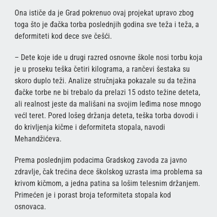
Ona ističe da je Grad pokrenuo ovaj projekat upravo zbog
toga što je đačka torba poslednjih godina sve teža i teža, a
deformiteti kod dece sve češći.
– Dete koje ide u drugi razred osnovne škole nosi torbu koja
je u proseku teška četiri kilograma, a rančevi šestaka su
skoro duplo teži. Analize stručnjaka pokazale su da težina
đačke torbe ne bi trebalo da prelazi 15 odsto težine deteta,
ali realnost jeste da mališani na svojim leđima nose mnogo
većI teret. Pored lošeg držanja deteta, teška torba dovodi i
do krivljenja kičme i deformiteta stopala, navodi
Mehandžićeva.
Prema poslednjim podacima Gradskog zavoda za javno
zdravlje, čak trećina dece školskog uzrasta ima problema sa
krivom kičmom, a jedna patina sa lošim telesnim držanjem.
Primećen je i porast broja teformiteta stopala kod
osnovaca.