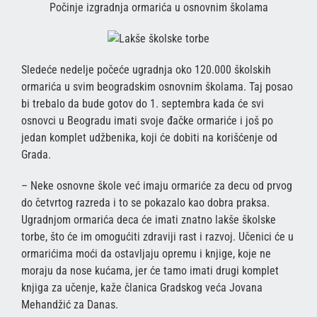
Počinje izgradnja ormarića u osnovnim školama
Sledeće nedelje počeće ugradnja oko 120.000 školskih
ormarića u svim beogradskim osnovnim školama. Taj posao
bi trebalo da bude gotov do 1. septembra kada će svi
osnovci u Beogradu imati svoje đačke ormariće i još po
jedan komplet udžbenika, koji će dobiti na korišćenje od
Grada.
– Neke osnovne škole već imaju ormariće za decu od prvog
do četvrtog razreda i to se pokazalo kao dobra praksa.
Ugradnjom ormarića deca će imati znatno lakše školske
torbe, što će im omogućiti zdraviji rast i razvoj. Učenici će u
ormarićima moći da ostavljaju opremu i knjige, koje ne
moraju da nose kućama, jer će tamo imati drugi komplet
knjiga za učenje, kaže članica Gradskog veća Jovana
Mehandžić za Danas.