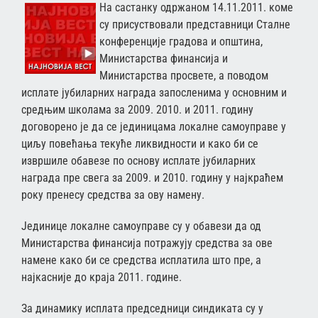
На састанку одржаном 14.11.2011. коме
су присуствовали представници Сталне
конференције градова и општина,
Министарства финансија и
Министарства просвете, а поводом
исплате јубиларних награда запосленима у основним и
средњим школама за 2009. 2010. и 2011. годину
договорено је да се јединицама локалне самоуправе у
циљу повећања текуће ликвидности и како би се
извршиле обавезе по основу исплате јубиларних
награда пре свега за 2009. и 2010. годину у најкраћем
року пренесу средства за ову намену.
Јединице локалне самоуправе су у обавези да од
Министарства финансија потражују средства за ове
намене како би се средства исплатила што пре, а
најкасније до краја 2011. године.
За динамику исплата председници синдиката су у