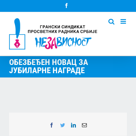
Skip
Facebook
to
content
ОБЕЗБЕЂЕН НОВАЦ ЗА
ЈУБИЛАРНЕ НАГРАДЕ
Facebook
Twitter
LinkedIn
Email