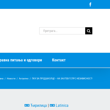
Facebook
Претрага
за:
равна питања и одговори
Контакт
вна
/
Новости
/
Актуелно
/
ПКУ ЗА ПРЕДШКОЛЦЕ – НА ЗАХТЕВ ГСПРС НЕЗАВИСНОСТ!
Ћирилица
|
Latinica