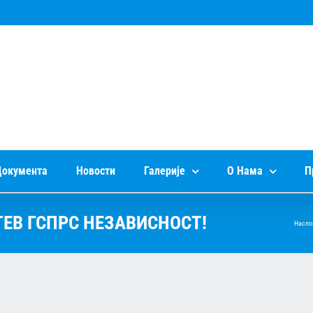
окумента
Новости
Галерије
О Нама
П
ТЕВ ГСПРС НЕЗАВИСНОСТ!
Насло