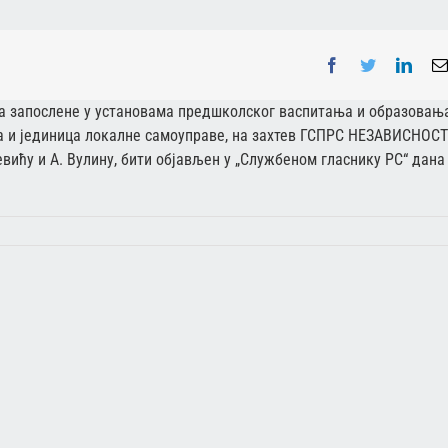
Facebook
Twitter
Linke
за запослене у установама предшколског васпитања и образовањ
на и јединица локалне самоуправе, на захтев ГСПРС НЕЗАВИСНОСТ
евићу и А. Вулину, бити објављен у „Службеном гласнику РС“ дана