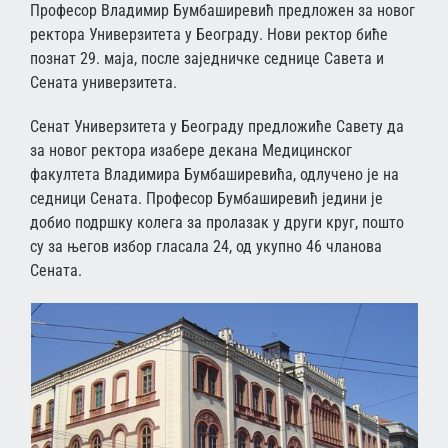
Професор Владимир Бумбаширевић предложен за новог
ректора Универзитета у Београду. Нови ректор биће
познат 29. маја, после заједничке седнице Савета и
Сената универзитета.
Сенат Универзитета у Београду предложиће Савету да
за новог ректора изабере декана Медицинског
факултета Владимира Бумбаширевића, одлучено је на
седници Сената. Професор Бумбаширевић једини је
добио подршку колега за пролазак у други круг, пошто
су за његов избор гласала 24, од укупно 46 чланова
Сената.