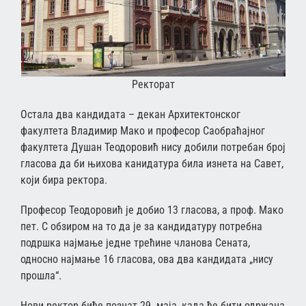
Ректорат
Остала два кандидата – декан Архитектонског
факултета Владимир Мако и професор Саобраћајног
факултета Душан Теодоровић нису добили потребан број
гласова да би њихова канидатура била изнета на Савет,
који бира ректора.
Професор Теодоровић је добио 13 гласова, а проф. Мако
пет. С обзиром на то да је за кандидатуру потребна
подршка најмање једне трећине чланова Сената,
односно најмање 16 гласова, ова два кандидата „нису
прошла“.
Нови ректор биће познат 29. маја, када ће бити одржана