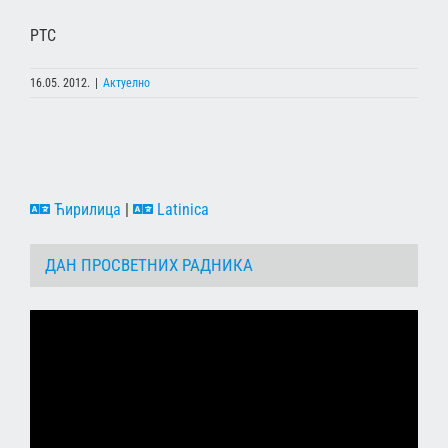
РТС
16.05. 2012.
|
Актуелно
Ћирилица
|
Latinica
ДАН ПРОСВЕТНИХ РАДНИКА