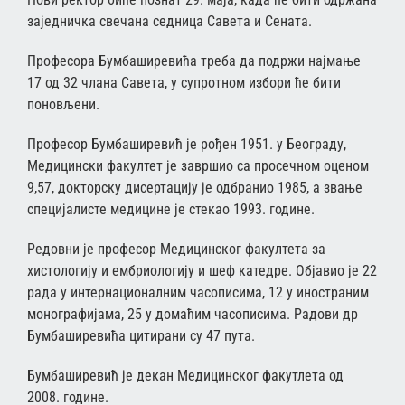
заједничка свечана седница Савета и Сената.
Професора Бумбаширевића треба да подржи најмање
17 од 32 члана Савета, у супротном избори ће бити
поновљени.
Професор Бумбаширевић је рођен 1951. у Београду,
Медицински факултет је завршио са просечном оценом
9,57, докторску дисертацију је одбранио 1985, а звање
специјалисте медицине је стекао 1993. године.
Редовни је професор Медицинског факултета за
хистологију и ембриологију и шеф катедре. Објавио је 22
рада у интернационалним часописима, 12 у иностраним
монографијама, 25 у домаћим часописима. Радови др
Бумбаширевића цитирани су 47 пута.
Бумбаширевић је декан Медицинског факутлета од
2008. године.