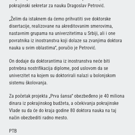
pokrajinski sekretar za nauku Dragoslav Petrović.
„Želim da istaknem da ćemo prihvatiti sve doktorske
disertacije, realizovane na akreditovanim smerovima,
nastavnim grupama na univerzitetima u Srbiji, ali i one
povratnika iz inostranstva koji dolaze sa zvanjima doktora
nauka u svim oblastima“, poručio je Petrović.
On dodaje da doktorantima iz inostranstva neće biti
potrebna nostrifikacija diplome, pod uslovom da se
univerzitet na kojem su doktorirali nalazi u bolonjskom
sistemu školovanja.
Za početak projekta „Prva šansa“ obezbeđeno je 40 miliona
dinara iz pokrajinskog budžeta, a očekivanja pokrajinske
Vlade su da će do kraja godine 80 doktora nauka na taj
način obezbediti radno mesto.
РТВ