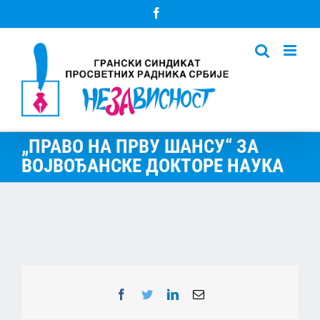
Skip
Facebook
to
content
„ПРАВО НА ПРВУ ШАНСУ“ ЗА
ВОЈВОЂАНСКЕ ДОКТОРЕ НАУКА
Facebook
Twitter
LinkedIn
Email