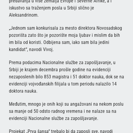
predavanja u više zemalja Evrope i Severne Afrike, a i
iskustvo sa traženjem posla u Srbiji slično je
Aleksandrinom.
„Jednom sam konkurisala za mesto direktora Novosadskog
pozorišta zato što je pozorište moja ljubav i mislim da bih
im bila od koristi. Odbijena sam, iako sam bila jedini
kandidat“, navodi Vivoj.
Prema podacima Nacionalne službe za zapošljavanje, u
Srbiji je krajem decembra prošle godine na evidenciji
nezaposlenih bilo 853 magistra i 51 doktor nauka, dok se na
evidenciji vojvođanskih filijala u tom periodu nalazilo 14
doktora nauka.
Međutim, mnogo je onih koji su angažovani na nekom poslu
sa manje od 50 odsto radnog vremena i ne nalaze sa na
evidenciji Nacionalne službe za zapošljavanje.
Projekat „Prva šansa“ trebalo bi da zaposli sve, navodi