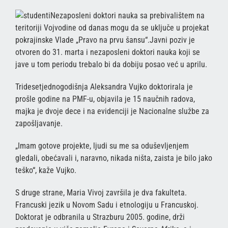
Nezaposleni doktori nauka sa prebivalištem na
teritoriji Vojvodine od danas mogu da se uključe u projekat
pokrajinske Vlade „Pravo na prvu šansu“.Javni poziv je
otvoren do 31. marta i nezaposleni doktori nauka koji se
jave u tom periodu trebalo bi da dobiju posao već u aprilu.
Tridesetjednogodišnja Aleksandra Vujko doktorirala je
prošle godine na PMF-u, objavila je 15 naučnih radova,
majka je dvoje dece i na evidenciji je Nacionalne službe za
zapošljavanje.
„Imam gotove projekte, ljudi su me sa oduševljenjem
gledali, obećavali i, naravno, nikada ništa, zaista je bilo jako
teško“, kaže Vujko.
S druge strane, Maria Vivoj završila je dva fakulteta.
Francuski jezik u Novom Sadu i etnologiju u Francuskoj.
Doktorat je odbranila u Strazburu 2005. godine, drži