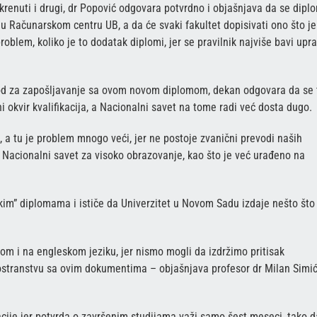
krenuti i drugi, dr Popović odgovara potvrdno i objašnjava da se dipl
u Računarskom centru UB, a da će svaki fakultet dopisivati ono što je
roblem, koliko je to dodatak diplomi, jer se pravilnik najviše bavi upr
od za zapošljavanje sa ovom novom diplomom, dekan odgovara da se 
i okvir kvalifikacija, a Nacionalni savet na tome radi već dosta dugo.
 a tu je problem mnogo veći, jer ne postoje zvanični prevodi naših
i Nacionalni savet za visoko obrazovanje, kao što je već urađeno na
jskim” diplomama i ističe da Univerzitet u Novom Sadu izdaje nešto što
kom i na engleskom jeziku, jer nismo mogli da izdržimo pritisak
nostranstvu sa ovim dokumentima – objašnjava profesor dr Milan Simić
uacije jer potvrda o završenim studijama važi samo šest meseci, tako d