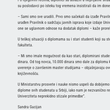
su poslodavci po isteku tog vremena insistirali da im don
– Sami smo sve uradili. Prvo smo sačekali da izađe Praviln
urađen Pravilnik o sadržaju javnih isprava koje izdaje Univ
one se uglavnom odnose na dodatak diplomi – kaže prorek
U teškoj situaciji s diplomama su i stari studenti koji su 
fakulteta.
– Mi smo imale mogućnost da kao stari, diplomirani studen
dinara. Od tog novca, 10.000 dinara smo dale za diplomu
uverenje o završenim master studijama – objašnjavaju ove
književnošću.
U Ministarstvu prosvete i nauke nismo uspeli da dobijemo
diplome svih studenata u Srbiji, iako nam je nezvanično re
Univerziteta neprekidno stizale primedbe”.
Sandra Gucijan