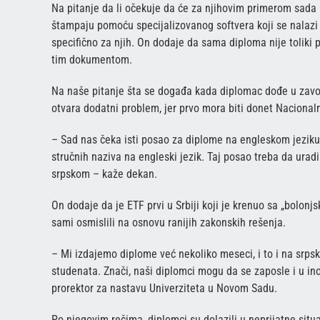
Na pitanje da li očekuje da će za njihovim primerom sada 
štampaju pomoću specijalizovanog softvera koji se nalazi 
specifično za njih. On dodaje da sama diploma nije toliki p
tim dokumentom.
Na naše pitanje šta se događa kada diplomac dođe u zav
otvara dodatni problem, jer prvo mora biti donet Nacionaln
– Sad nas čeka isti posao za diplome na engleskom jeziku,
stručnih naziva na engleski jezik. Taj posao treba da urad
srpskom – kaže dekan.
On dodaje da je ETF prvi u Srbiji koji je krenuo sa „bolon
sami osmislili na osnovu ranijih zakonskih rešenja.
– Mi izdajemo diplome već nekoliko meseci, i to i na srps
studenata. Znači, naši diplomci mogu da se zaposle i u i
prorektor za nastavu Univerziteta u Novom Sadu.
Po njegovim rečima, diplomci su dolazili u neprijatne sit