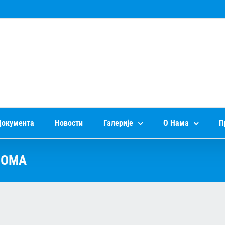
окумента
Новости
Галерије
О Нама
П
ЛОМА