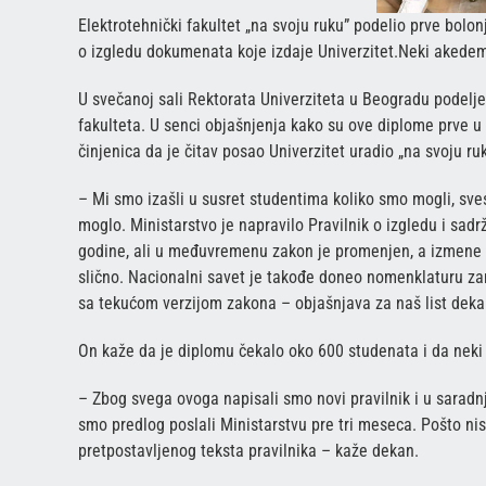
Elektrotehnički fakultet „na svoju ruku” podelio prve bolon
o izgledu dokumenata koje izdaje Univerzitet.Neki akedem
U svečanoj sali Rektorata Univerziteta u Beogradu podelj
fakulteta. U senci objašnjenja kako su ove diplome prve u 
činjenica da je čitav posao Univerzitet uradio „na svoju r
– Mi smo izašli u susret studentima koliko smo mogli, sves
moglo. Ministarstvo je napravilo Pravilnik o izgledu i sad
godine, ali u međuvremenu zakon je promenjen, a izmene su 
slično. Nacionalni savet je takođe doneo nomenklaturu zan
sa tekućom verzijom zakona – objašnjava za naš list deka
On kaže da je diplomu čekalo oko 600 studenata i da neki 
– Zbog svega ovoga napisali smo novi pravilnik i u saradnji
smo predlog poslali Ministarstvu pre tri meseca. Pošto n
pretpostavljenog teksta pravilnika – kaže dekan.