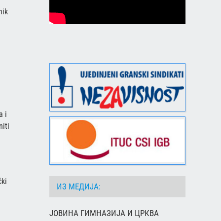
nik
a i
iti
čki
ИЗ МЕДИЈА:
ЈОВИНА ГИМНАЗИЈА И ЦРКВА