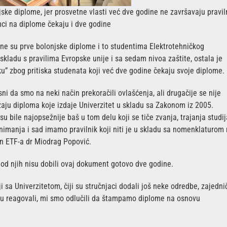
jske diplome, jer prosvetne vlasti već dve godine ne završavaju pravil
ci na diplome čekaju i dve godine
ene su prve bolonjske diplome i to studentima Elektrotehničkog
skladu s pravilima Evropske unije i sa sedam nivoa zaštite, ostala je
uku” zbog pritiska studenata koji već dve godine čekaju svoje diplome.
ni da smo na neki način prekoračili ovlašćenja, ali drugačije se nije
ržaju diploma koje izdaje Univerzitet u skladu sa Zakonom iz 2005.
bile najopsežnije baš u tom delu koji se tiče zvanja, trajanja studij
imanja i sad imamo pravilnik koji niti je u skladu sa nomenklaturom n
n ETF-a dr Miodrag Popović.
od njih nisu dobili ovaj dokument gotovo dve godine.
 sa Univerzitetom, čiji su stručnjaci dodali još neke odredbe, zajedni
isu reagovali, mi smo odlučili da štampamo diplome na osnovu