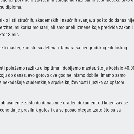
esu diplomu.
ik o listi stručnih, akademskih i naučnih zvanja, a pošto do danas nij
erzitet, mi koristimo stari, ali smo uneli izmene koje predviđa zakon i
tor Simić.
stekli master, kao što su Jelena i Tamara sa beogradskog Filološkog
ti polažemo razliku u ispitima i dobijemo master, što je koštalo 40.0
 koju do danas, evo gotovo dve godine, nismo dobile. Imamo samo
 nekadašnje studentkinje srpske književnosti i jezika sa opštom
 objašnjenje zašto do danas nije urađen dokument od kojeg zavise
čeno da je pravilnik gotov i da se posao otegao „zato što su sa