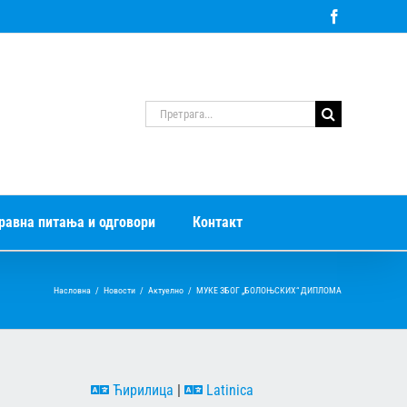
Facebook
Претрага
за:
равна питања и одговори
Контакт
Насловна
/
Новости
/
Актуелно
/
МУКЕ ЗБОГ „БОЛОЊСКИХ“ ДИПЛОМА
Ћирилица
|
Latinica