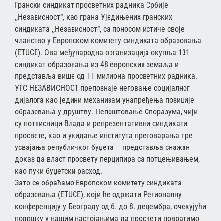
Грански синдикат просветних радника Србије
,,Независност“, као грана Уједињених гранских
синдиката ,,Независност“, са поносом истиче своје
чланство у Европском комитету синдиката образовања
(ETUCE). Ова међународна организација окупља 131
синдикат образовања из 48 европских земаља и
представља више од 11 милиона просветних радника.
УГС НЕЗАВИСНОСТ препознаје неговање социјалног
дијалога као једини механизам унапређења позиције
образовања у друштву. Непоштовање Споразума, чији
су потписници Влада и репрезентативни синдикати
просвете, као и укидање института преговарања пре
усвајања републичког буџета – представља снажан
доказ да власт просвету перципира са потцењивањем,
као пуки буџетски расход.
Зато се обраћамо Европском комитету синдиката
образовања (ETUCE), који ће одржати Регионалну
конференцију у Београду од 6. до 8. децембра, очекујући
подршку у нашим настојањима да просвети повратимо