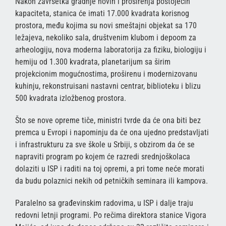
Nakon završetka gradnje novih i proširenja postojećih
kapaciteta, stanica će imati 17.000 kvadrata korisnog
prostora, među kojima su novi smeštajni objekat sa 170
ležajeva, nekoliko sala, društvenim klubom i depoom za
arheologiju, nova moderna laboratorija za fiziku, biologiju i
hemiju od 1.300 kvadrata, planetarijum sa širim
projekcionim mogućnostima, proširenu i modernizovanu
kuhinju, rekonstruisani nastavni centrar, biblioteku i blizu
500 kvadrata izložbenog prostora.
Što se nove opreme tiče, ministri tvrde da će ona biti bez
premca u Evropi i napominju da će ona ujedno predstavljati
i infrastrukturu za sve škole u Srbiji, s obzirom da će se
napraviti program po kojem će razredi srednjoškolaca
dolaziti u ISP i raditi na toj opremi, a pri tome neće morati
da budu polaznici nekih od petničkih seminara ili kampova.
Paralelno sa građevinskim radovima, u ISP i dalje traju
redovni letnji programi. Po rečima direktora stanice Vigora