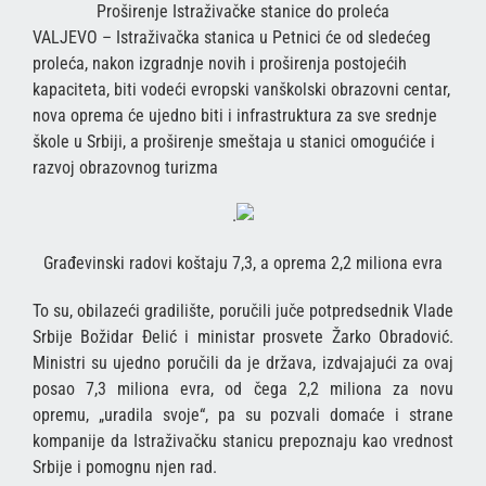
Proširenje Istraživačke stanice do proleća
VALJEVO – Istraživačka stanica u Petnici će od sledećeg
proleća, nakon izgradnje novih i proširenja postojećih
kapaciteta, biti vodeći evropski vanškolski obrazovni centar,
nova oprema će ujedno biti i infrastruktura za sve srednje
škole u Srbiji, a proširenje smeštaja u stanici omogućiće i
razvoj obrazovnog turizma
.
Građevinski radovi koštaju 7,3, a oprema 2,2 miliona evra
To su, obilazeći gradilište, poručili juče potpredsednik Vlade
Srbije Božidar Đelić i ministar prosvete Žarko Obradović.
Ministri su ujedno poručili da je država, izdvajajući za ovaj
posao 7,3 miliona evra, od čega 2,2 miliona za novu
opremu, „uradila svoje“, pa su pozvali domaće i strane
kompanije da Istraživačku stanicu prepoznaju kao vrednost
Srbije i pomognu njen rad.