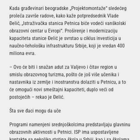
Kada građevinari beogradske „Projektomontaže“ sledećeg
proleća završe radove, kako kaže potpredsednik Vlade
Đelić, „Istraživačka stanica Petnica biće vodeći vanškolski
obrazovni centar u Evropi“. Proširenje i modernizaciju
kapaciteta stanice Đelić je svrstao u ciklus investicija u
naučno-tehološku infrastrukturu Srbije, koji je vredan 400
miliona evra.
– Ovo će biti i snažan adut za Valjevo i čitav region u
smislu obrazovnog turizma, pošto će još više učenika i
nastavnika iz zemlje i inostranstva dolaziti u Petnicu, a to
će omogući novi smeštajni kapaciteti, duplo veći od
postojećih – rekao je Đelić.
Šta sve đaci mogu da uče
Programi namenjeni srednjoškolcima predstavljaju glavninu
obrazovnih aktivnosti u Petnici. ISP ima uspostavljene
kontakte sa nekoliko stotina škola u Srbiji, kao i sa školama