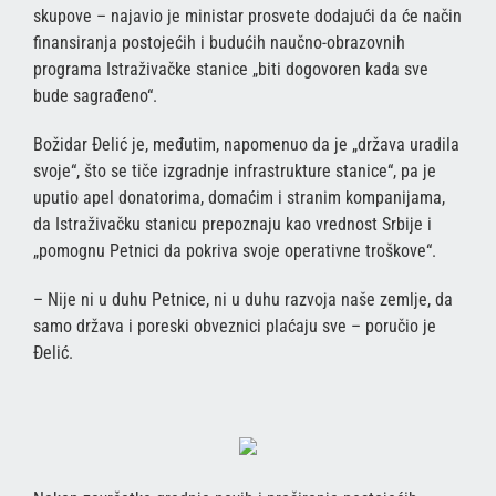
skupove – najavio je ministar prosvete dodajući da će način
finansiranja postojećih i budućih naučno-obrazovnih
programa Istraživačke stanice „biti dogovoren kada sve
bude sagrađeno“.
Božidar Đelić je, međutim, napomenuo da je „država uradila
svoje“, što se tiče izgradnje infrastrukture stanice“, pa je
uputio apel donatorima, domaćim i stranim kompanijama,
da Istraživačku stanicu prepoznaju kao vrednost Srbije i
„pomognu Petnici da pokriva svoje operativne troškove“.
– Nije ni u duhu Petnice, ni u duhu razvoja naše zemlje, da
samo država i poreski obveznici plaćaju sve – poručio je
Đelić.