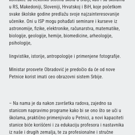
u RS, Makedoniji, Sloveniji, Hrvatskoj i BiH, koje početkom
svake školske godine predlažu svoje najzainteresovanije
učenike. Oni u ISP mogu pohađati seminare i kurseve iz
astronomije, fizike, elektronike, računarstva, matematike,
biologije, geologije, hemije, biomedicine, arheologije,
psihologije,
lingvistike, istorije, antropologije i primenjene fotografije.
Ministar prosvete Obradović je predočio da će od nove
Petnice korist imati ceo obrazovni sistem Srbije.
– Na nama je da nakon završetka radova, zajedno sa
stanicom napravimo programe kako bi se ono što se uči u
školama, praktično primenjivalo u Petnici, a novi kapaciteti
stanice biće korišćeni i za edukaciju profesora i nastavnika
iz naše i drugih zemalja, te za profesionalne i stručne