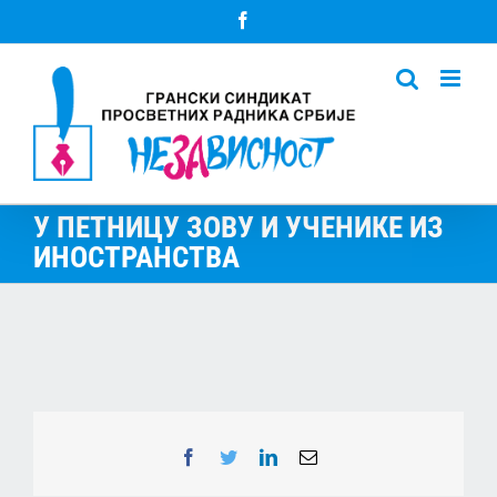
Skip
Facebook
to
content
У ПЕТНИЦУ ЗОВУ И УЧЕНИКЕ ИЗ
ИНОСТРАНСТВА
Facebook
Twitter
LinkedIn
Email