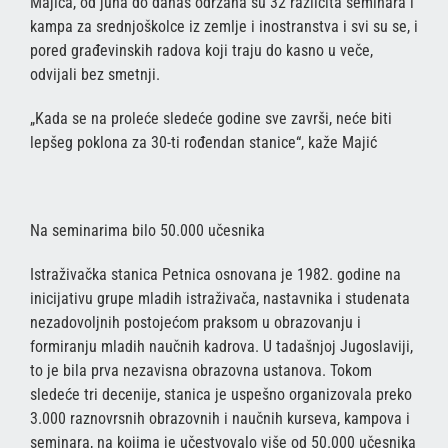
Majića, od juna do danas održana su 32 različita seminara i
kampa za srednjoškolce iz zemlje i inostranstva i svi su se, i
pored građevinskih radova koji traju do kasno u veče,
odvijali bez smetnji.
„Kada se na proleće sledeće godine sve završi, neće biti
lepšeg poklona za 30-ti rođendan stanice“, kaže Majić
Na seminarima bilo 50.000 učesnika
Istraživačka stanica Petnica osnovana je 1982. godine na
inicijativu grupe mladih istraživača, nastavnika i studenata
nezadovoljnih postojećom praksom u obrazovanju i
formiranju mladih naučnih kadrova. U tadašnjoj Jugoslaviji,
to je bila prva nezavisna obrazovna ustanova. Tokom
sledeće tri decenije, stanica je uspešno organizovala preko
3.000 raznovrsnih obrazovnih i naučnih kurseva, kampova i
seminara, na kojima je učestvovalo više od 50.000 učesnika