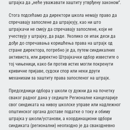
штрајка да „неће уважавати заштиту утврђену законом“.
Стога подсећамо да директори школа немају право да
спречавају запослене да штрајкују, као ни што
штрајкачи не смеју да спречавају запослене, који не
учествују у штрајку, да раде. Уколико се ипак деси да
дође до спречавања коришћења права на штрајк од
стране директора, потребно је да, путем синдикалних
активиста, или директно Штрајкачки одбор известите о
тој чињеници, како би против истих могли покренути
кривичне пријаве, судски спор или неки други
механизам за заштиту права запосленог на штрајк.
Председници одбора у школи су дужни да на почетку
сваког радног дана у седиште Регионалне канцеларије
свог синдиката на нивоу школске управе или надлежног
општинског органа доставе податке о току и обиму
штрајка у школи/установи, а координациони одбори
синдиката (регионални) неопходно је да свакодневно