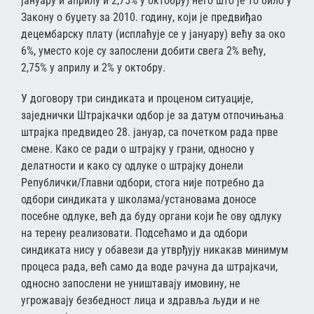
јануару и априлу и 2,75% у октобру) него што је то било у
Закону о буџету за 2010. годину, који је предвиђао
децембарску плату (исплаћује се у јануару) већу за око
6%, уместо које су запослени добити свега 2% већу,
2,75% у априлу и 2% у октобру.
У договору три синдиката и проценом ситуације,
заједнички Штрајкачки одбор је за датум отпочињања
штрајка предвидео 28. јануар, са почетком рада прве
смене. Како се ради о штрајку у грани, односно у
делатности и како су одлуке о штрајку донели
Републички/Главни одбори, стога није потребно да
одбори синдиката у школама/установама доносе
посебне одлуке, већ да буду органи који ће ову одлуку
на терену реализовати. Подсећамо и да одбори
синдиката нису у обавези да утврђују никакав минимум
процеса рада, већ само да воде рачуна да штрајкачи,
односно запослени не уништавају имовину, не
угрожавају безбедност лица и здравља људи и не