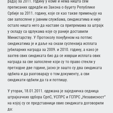
рада) за 2011. годину у коме и нема ништа сем
преписаних одредби из Закона о буџету Републике
Србије за 2011. годину, које се као такве примењују на
све запослене у јавним службама, синдикатима и није
остало ништа него да наставе са припремама за штрајк
у складу са одлукама које су раније доставили
Министарству. У Протоколу понуђеном на потпис
синдикатима је и даље на снази суспензија исплата
јубиларних награда за 2009. и 2010. годину, а како је
захтев свих синдиката био да се изврши исплата ових
награда за све запослене који су то право стекли у
претходне две године, јасно је зашто су два синдиката
одбила и да разговарају о том документу, а сви
синдикати одбили да га и потпишу.
У уторак, 18.01.2011. одржана је заједничка седница
штрајкачких одбора СрпС, УСПРС и ГСПРС „Независност“
на којој су се представници ових синдиката договорили
да: