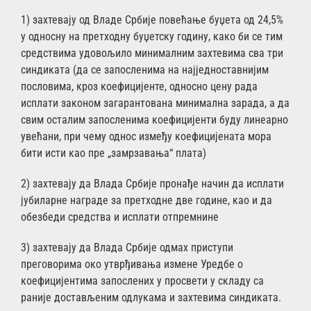
1) захтевају од Владе Србије повећање буџета од 24,5%
у односну на претходну буџетску годину, како би се тим
средствима удовољило минималним захтевима сва три
синдиката (да се запосленима на најједноставнијим
пословима, кроз коефицијенте, односно цену рада
исплати законом загарантована минимална зарада, а да
свим осталим запосленима коефицијенти буду линеарно
увећани, при чему однос између коефицијената мора
бити исти као пре „замрзавања“ плата)
2) захтевају да Влада Србије пронађе начин да исплати
јубиларне награде за претходне две године, као и да
обезбеди средства и исплати отпремнине
3) захтевају да Влада Србије одмах приступи
преговорима око утврђивања измене Уредбе о
коефицијентима запослених у просвети у складу са
раније достављеним одлукама и захтевима синдиката.