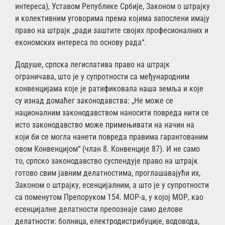
интереса), Уставом Републике Србије, Законом о штрајку
и колективним уговорима према којима запослени имају
право на штрајк „ради заштите својих професионалних и
економских интереса по основу рада“.
Додуше, српска легислатива право на штрајк
ограничава, што је у супротности са међународним
конвенцијама које је ратификовала наша земља и које
су изнад домаћег законодавства: „Не може се
националним законодавством наносити повреда нити се
исто законодавство може примењивати на начин на
који би се могла нанети повреда правима гарантованим
овом Конвенцијом“ (члан 8. Конвенције 87). И не само
то, српско законодавство суспендује право на штрајк
готово свим јавним делатностима, проглашавајући их,
Законом о штрајку, есенцијалним, а што је у супротности
са поменутом Препоруком 154. МОР-а, у којој МОР, као
есенцијалне делатности препознаје само делове
делатности: болница, електродистрибуције, водовода,