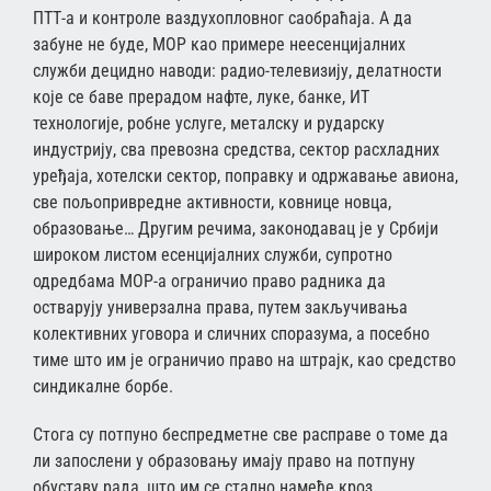
ПТТ-а и контроле ваздухопловног саобраћаја. А да
забуне не буде, МОР као примере неесенцијалних
служби децидно наводи: радио-телевизију, делатности
које се баве прерадом нафте, луке, банке, ИТ
технологије, робне услуге, металску и рударску
индустрију, сва превозна средства, сектор расхладних
уређаја, хотелски сектор, поправку и одржавање авиона,
све пољопривредне активности, ковнице новца,
образовање… Другим речима, законодавац је у Србији
широком листом есенцијалних служби, супротно
одредбама МОР-а ограничио право радника да
остварују универзална права, путем закључивања
колективних уговора и сличних споразума, а посебно
тиме што им је ограничио право на штрајк, као средство
синдикалне борбе.
Стога су потпуно беспредметне све расправе о томе да
ли запослени у образовању имају право на потпуну
обуставу рада, што им се стално намеће кроз