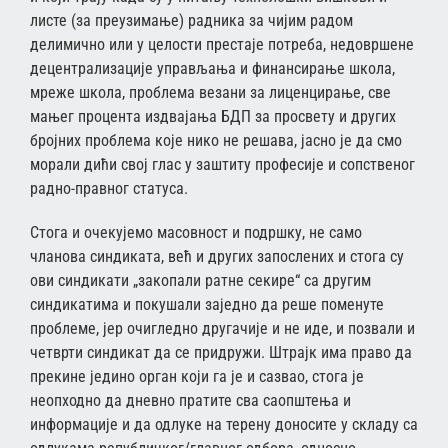
листе (за преузимање) радника за чијим радом
делимично или у целости престаје потреба, недовршене
децентрализације управљања и финансирање школа,
мреже школа, проблема везани за лиценцирање, све
мањег процента издвајања БДП за просвету и других
бројних проблема које нико не решава, јасно је да смо
морали дићи свој глас у заштиту професије и сопственог
радно-правног статуса.
Стога и очекујемо масовност и подршку, не само
чланова синдиката, већ и других запослених и стога су
ови синдикати „закопали ратне секире“ са другим
синдикатима и покушали заједно да реше поменуте
проблеме, јер очигледно другачије и не иде, и позвали и
четврти синдикат да се придружи. Штрајк има право да
прекине једино орган који га је и сазвао, стога је
неопходно да дневно пратите сва саопштења и
информације и да одлуке на терену доносите у складу са