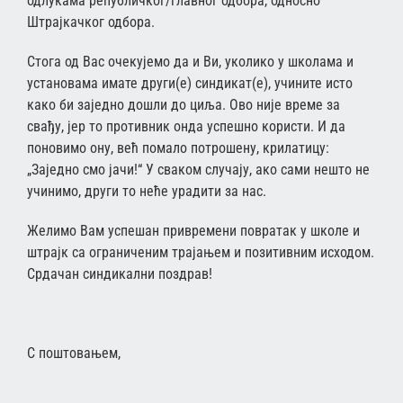
одлукама републичког/главног одбора, односно
Штрајкачког одбора.
Стога од Вас очекујемо да и Ви, уколико у школама и
установама имате други(е) синдикат(е), учините исто
како би заједно дошли до циља. Ово није време за
свађу, јер то противник онда успешно користи. И да
поновимо ону, већ помало потрошену, крилатицу:
„Заједно смо јачи!“ У сваком случају, ако сами нешто не
учинимо, други то неће урадити за нас.
Желимо Вам успешан привремени повратак у школе и
штрајк са ограниченим трајањем и позитивним исходом.
Срдачан синдикални поздрав!
С поштовањем,