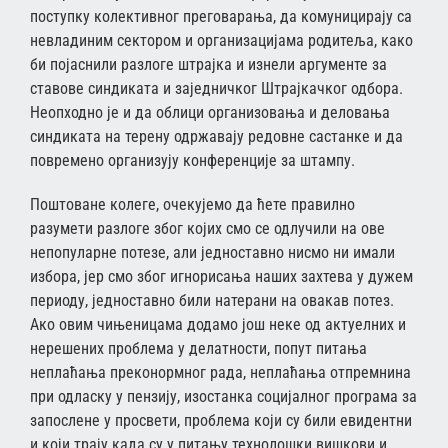
поступку колективног преговарања, да комуницирају са
невладиним сектором и организацијама родитеља, како
би појаснили разлоге штрајка и изнели аргументе за
ставове синдиката и заједничког Штрајкачког одбора.
Неопходно је и да облици организовања и деловања
синдиката на терену одржавају редовне састанке и да
повремено организују конференције за штампу.
Поштоване колеге, очекујемо да ћете правилно
разумети разлоге због којих смо се одлучили на ове
непопуларне потезе, али једноставно нисмо ни имали
избора, јер смо због игнорисања наших захтева у дужем
периоду, једноставно били натерани на овакав потез.
Ако овим чињеницама додамо још неке од актуелних и
нерешених проблема у делатности, попут питања
неплаћања преконормног рада, неплаћања отпремнина
при одласку у пензију, изостанка социјалног програма за
запослене у просвети, проблема који су били евидентни
и који трају када су у питању технолошки вишкови и