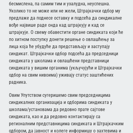
бесмислена, па самим тим и узалудна, неуспешна.
Уколико то не може или не жели, Штрајкачки одбор му
предлаже да поднесе оставку и подсећа да синдикалне
вође највише раде онда кад штрајкују и кад се
штрајкује. О свему обавестити органе синдиката који ће
по хитном поступку донети решење о овлашћењу за
лица која ће убудуће да представљају и заступају
синдикат. Штрајкачки одбор подсећа да председници
синдиката у школама и овлашћени представници
синдиката у вишим органима (укључујући и Штрајкачки
одбор на свим нивоима) уживају статус заштићених
радника.
Овим Упутством сугеришемо свим председницима
синдикалних организација и одборима синдиката у
школама/установама да редовно прате сајтове
синдиката, као и да редовно контактирају са
регионалним представницима синдиката и Штрајкачким
одбором, да јавност и колеге информишу о захтевима и