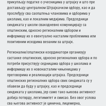
прикупљају податке о учесницима у штрајку и што пре
достављају централном Штрајкачком одбору, као и да
прослеђују сва саопштења члановима и одборима у
школама, као и локалним медијима. Председници
синдиката у школи свакодневно комуницирају са
општинским, односно регионалним одбором и
информишу их о евентуално насталим проблемима или
позитивним исходима везаним за штрајк.
Регионални/општински координатори организују
састанке општинских, односно регионалних одбора и по
потреби присуствују седницама одбора у школама и
информишу их о новонасталим чињеницама у
преговорима и реализацији штрајка. Председници
општинских регионалних одбора свих синдиката су у
обавези да буду у штрајку, као и председници
синдиката у школама, јер само тако њихова активност
добија потврду, легитимитет и смисао. Без овог услова
сва његова активност је цинична, лицемерна,