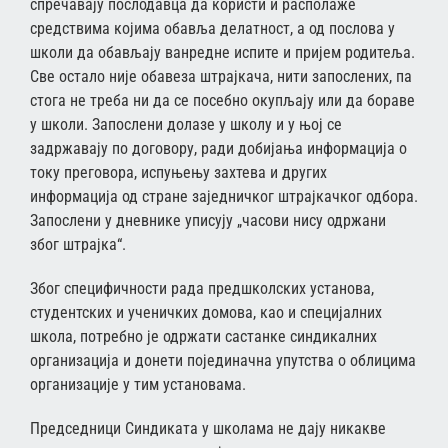
спречавају послодавца да користи и располаже
средствима којима обавља делатност, а од послова у
школи да обављају ванредне испите и пријем родитеља.
Све остало није обавеза штрајкача, нити запослених, па
стога не треба ни да се посебно окупљају или да бораве
у школи. Запослени долазе у школу и у њој се
задржавају по договору, ради добијања информација о
току преговора, испуњењу захтева и других
информација од стране заједничког штрајкачког одбора.
Запослени у дневнике уписују „часови нису одржани
због штрајка“.
Због специфичности рада предшколских установа,
студентских и ученичких домова, као и специјалних
школа, потребно је одржати састанке синдикалних
организација и донети појединачна упутства о облицима
организације у тим установама.
Председници Синдиката у школама не дају никакве