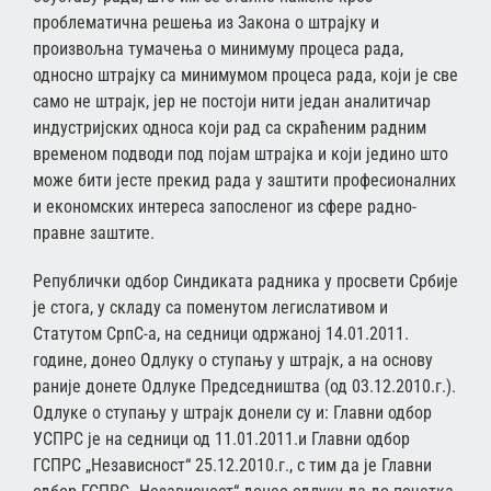
проблематична решења из Закона о штрајку и
произвољна тумачења о минимуму процеса рада,
односно штрајку са минимумом процеса рада, који је све
само не штрајк, јер не постоји нити један аналитичар
индустријских односа који рад са скраћеним радним
временом подводи под појам штрајка и који једино што
може бити јесте прекид рада у заштити професионалних
и економских интереса запосленог из сфере радно-
правне заштите.
Републички одбор Синдиката радника у просвети Србије
је стога, у складу са поменутом легислативом и
Статутом СрпС-а, на седници одржаној 14.01.2011.
године, донео Одлуку о ступању у штрајк, а на основу
раније донете Одлуке Председништва (од 03.12.2010.г.).
Одлуке о ступању у штрајк донели су и: Главни одбор
УСПРС је на седници од 11.01.2011.и Главни одбор
ГСПРС „Независност“ 25.12.2010.г., с тим да је Главни