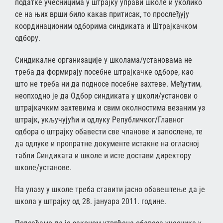
податке учесницима у штрајку управи школе и уколико
се на њих врши било какав притисак, то прослеђују
координационим одборима синдиката и Штрајкачком
одбору.
Синдикалне организације у школама/установама не
треба да формирају посебне штрајкачке одборе, као
што не треба ни да подносе посебне захтеве. Међутим,
неопходно је да Одбор синдиката у школи/установи о
штрајкачким захтевима и свим околностима везаним уз
штрајк, укључујући и одлуку Републичког/Главног
одбора о штрајку обавести све чланове и запослене, те
да одлуке и пропратне документе истакне на огласној
табли Синдиката и школе и исте достави директору
школе/установе.
На улазу у школе треба ставити јасно обавештење да је
школа у штрајку од 28. јануара 2011. године.