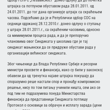
одбор ГСПРС „Независност“ донео одлуку да до почетка
штрајка са потпуном обуставом рада 28.01.2011. од
24.01.2011. до тог дана организује штрајк са скраћењем
часова. Подсећамо да је и Републички одбор СОС на
седници одржаној 28.12.2010.г. донео одлуку о ступању
у штрајк 28.01.2011.г., са скраћеним часовима, односно
са мимимумом процеса рада, и да је препоручио
члановима овог Синдиката у школама где је тај
синдикат мањински да се придруже обустави рада у
организацији већинског синдиката.
Због чињенице да Влада Републике Србије и ресорни
министри просвете и финансија, иако су били у законској
обавези да од тренутка најаве штрајка покушају да
споразумно реше настали спор и пронађу компромисно
решење, нису по том питању учинили ништа, сем ако се
под тим не подразумева понуда Министарства
финансија да представници Синдиката потпишу
Протокол о основици за обрачун и исплату зарада (цени