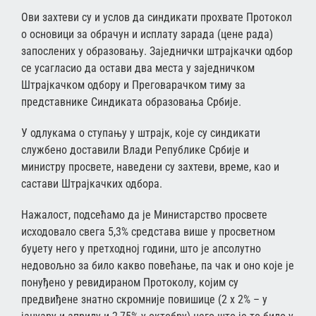
Ови захтеви су и услов да синдикати прохвате Протокол
о основици за обрачун и исплату зарада (цене рада)
запослених у образовању. Заједнички штрајкачки одбор
се усагласио да остави два места у заједничком
Штрајкачком одбору и Преговарачком тиму за
представнике Синдиката образовања Србије.
У одлукама о ступању у штрајк, које су синдикати
службено доставили Влади Републике Србије и
министру просвете, наведени су захтеви, време, као и
састави Штрајкачких одбора.
Нажалост, подсећамо да је Министарство просвете
исходовало свега 5,3% средстава више у просветном
буџету него у претходној години, што је апсолутно
недовољно за било какво повећање, па чак и оно које је
понуђено у ревидираном Протоколу, којим су
предвиђене знатно скромније повишице (2 x 2% – у