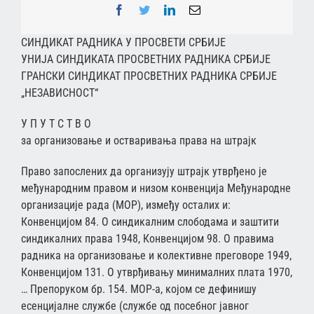
Facebook
Twitter
LinkedIn
Email
СИНДИКАТ РАДНИКА У ПРОСВЕТИ СРБИЈЕ
УНИЈА СИНДИКАТА ПРОСВЕТНИХ РАДНИКА СРБИЈЕ
ГРАНСКИ СИНДИКАТ ПРОСВЕТНИХ РАДНИКА СРБИЈЕ
„НЕЗАВИСНОСТ“
У П У Т С Т В О
за организовање и остваривања права на штрајк
Право запослених да организују штрајк утврђено је
међународним правом и низом конвенција Међународне
организације рада (МОР), између осталих и:
Конвенцијом 84. О синдикалним слободама и заштити
синдикалних права 1948, Конвенцијом 98. О правима
радника на организовање и колективне преговоре 1949,
Конвенцијом 131. О утврђивању минималних плата 1970,
… Препоруком бр. 154. МОР-а, којом се дефинишу
есенцијалне службе (службе од посебног јавног