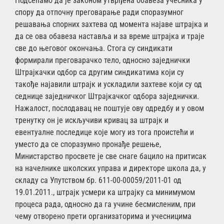
Подсећамо да је законом утврђена обавеза учесника у
спору да отпочну преговарање ради споразумног
решавања спорних захтева од момента најаве штрајка и
да се ова обавеза наставља и за време штрајка и траје
све до његовог окончања. Стога су синдикати
формирали преговарачко тело, односно заједнички
Штрајкачки одбор са другим синдикатима који су
такође најавили штрајк и ускладили захтеве који су од
седнице заједничког Штрајкачког одбора заједнички.
Нажалост, послодавац не поштује ову одредбу и у овом
тренутку он је искључиви кривац за штрајк и
евентуалне последице које могу из тога проистећи и
уместо да се споразумно пронађе решење,
Министарство просвете је све снаге бацило на притисак
на начелнике школских управа и директоре школа да, у
складу са Упутством бр. 611-00-00059/2011-01 од
19.01.2011., штрајк усмери ка штрајку са минимумом
процеса рада, односно да га учине бесмисленим, при
чему отворено прети организаторима и учесницима