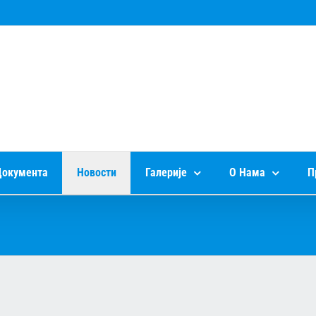
окумента
Новости
Галерије
О Нама
П