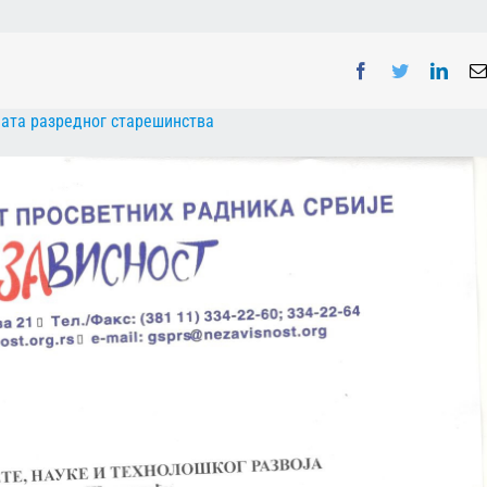
Facebook
Twitter
Linke
ата разредног старешинства