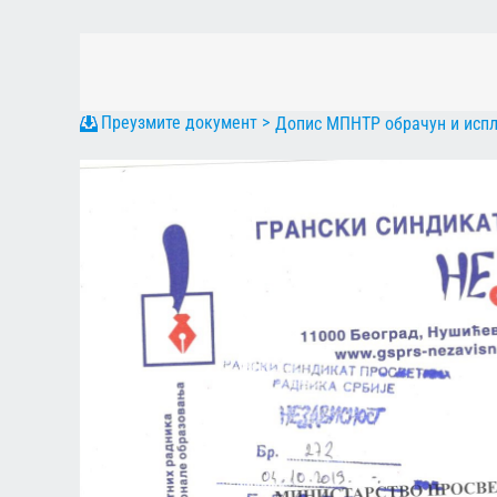
Допис МПНТР обрачун и испл