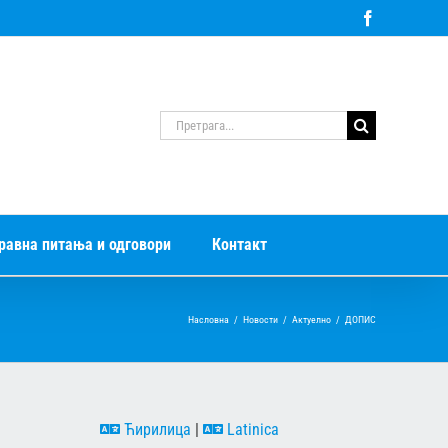
Facebook
Претрага
за:
равна питања и одговори
Контакт
Насловна
/
Новости
/
Актуелно
/
ДОПИС
Ћирилица
|
Latinica