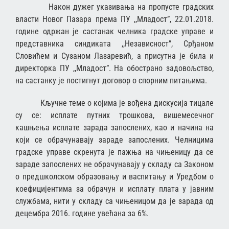
Након дужег указивања на пропусте градских
власти Новог Пазара према ПУ ,,Младост”, 22.01.2018.
године одржан је састанак челника градске управе и
представника синдиката ,,Независност”, Срђаном
Словићем и Сузаном Лазаревић, а присутна је била и
директорка ПУ ,,Младост”. На обострано задовољство,
на састанку је постигнут договор о спорним питањима.
Кључне теме о којима је вођена дискусија тицале
су се: исплате путних трошкова, вишемесечног
кашњења исплате зарада запослених, као и начина на
који се обрачунавају зараде запослених. Челницима
градске управе скренута је пажња на чињеницу да се
зараде запослених не обрачунавају у складу са Законом
о предшколском образовању и васпитању и Уредбом о
коефицијентима за обрачун и исплату плата у јавним
службама, нити у складу са чињеницом да је зарада од
децембра 2016. године увећана за 6%.