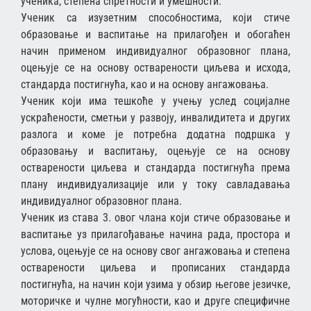
ученика, степена спретности и умешности.
Ученик са изузетним способностима, који стиче
образовање и васпитање на прилагођен и обогаћен
начин применом индивидуалног образовног плана,
оцењује се на основу остварености циљева и исхода,
стандарда постигнућа, као и на основу ангажовања.
Ученик који има тешкоће у учењу услед социјалне
ускраћености, сметњи у развоју, инвалидитета и других
разлога и коме је потребна додатна подршка у
образовању и васпитању, оцењује се на основу
остварености циљева и стандарда постигнућа према
плану индивидуализације или у току савладавања
индивидуалног образовног плана.
Ученик из става 3. овог члана који стиче образовање и
васпитање уз прилагођавање начина рада, простора и
услова, оцењује се на основу свог ангажовања и степена
остварености циљева и прописаних стандарда
постигнућа, на начин који узима у обзир његове језичке,
моторичке и чулне могућности, као и друге специфичне