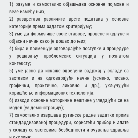
1) разуме и самостално објашњава основне појмове и
везе између њих;
2) разврстава различите врсте података у основне
категорије према задатом критеријуму;
3) уме да формулише своје ставове, процене и одлуке и
објасни начин како је дошао до њих;
4) бира и примењује одговарајуће поступке и процедуре
у решавању проблемских ситуација у познатом
контексту;
5) уме јасно да искаже одређени садржај у складу са
захтевом и на одговарајући начин (усмено, писано,
графички, практично, ликовно и др.), укључујући
коришћење информационих технологија;
6) изводи основне моторичке вештине угледајући се на
модел (уз демонстрацију);
7) самостално извршава рутинске радне задатке према
стандардизованој процедури, користећи прибор и алате
у складу са захтевима безбедности и очувања здравља
и околине;