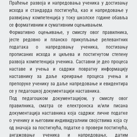
Праћење развоја и напредовања ученика у достизању
исхода и стандарда постигнућа, као и напредовање у
развијању компетенција у току школске године обавља
се формативним и сумативним оцењивањем.
Формативно оцењивање, у смислу овог правилника,
јесте редовно и планско прикупљање релевантних
података о напредовању ученика, постизању
прописаних исхода и циљева и постигнутом степену
развоја компетенција ученика. Саставни је део процеса
наставе и учења и садржи повратну информацију
наставнику за даље креирање процеса учења и
препоруке ученику за даље напредовање и евидентира
се у педагошкој документацији наставника.
Под педагошком документацијом, у смислу овог
правилника, сматра се електронска и/или писана
документација наставника која садржи: личне податке
о ученику и његовим индивидуалним својствима која су
од значаја за постигнућа, податке о провери постигнућа,
ангажовању ученика и напредовању, датим