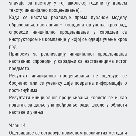
значаја за наставу у тој школској години (у даљем
тексту: иницијално процењивање).
Када се настава реализује према дуалном моделу
образовања, наставник – координатор учења кроз рад,
спроводи иницијално процењивање у сарадњи са
инструктором из компаније у којој се одвија учење кроз
рад.
Припрему за реализацију иницијалног процењивања
наставник спроводи у сарадњи са наставницима истог
предмета.
Резултат иницијалног процењивања не оцењује се
бројчано, али се ученику даје повратна информација о
постигнућима.
Резултати иницијалног процењивања користе се и као
податак за даље унапређивање рада школе у области
наставе и учења.
Члан 14.
Оцењивање се остварује применом различитих метода и