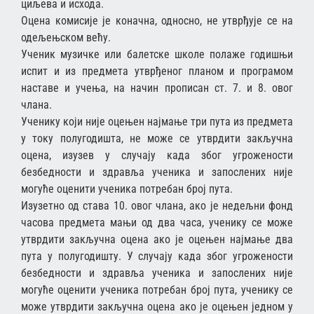
циљева и исхода.
Оцена комисије је коначна, односно, не утврђује се на
одељењском већу.
Ученик музичке или балетске школе полаже годишњи
испит и из предмета утврђеног планом и програмом
наставе и учења, на начин прописан ст. 7. и 8. овог
члана.
Ученику који није оцењен најмање три пута из предмета
у току полугодишта, не може се утврдити закључна
оцена, изузев у случају када због угрожености
безбедности и здравља ученика и запослених није
могуће оценити ученика потребан број пута.
Изузетно од става 10. овог члана, ако је недељни фонд
часова предмета мањи од два часа, ученику се може
утврдити закључна оцена ако је оцењен најмање два
пута у полугодишту. У случају када због угрожености
безбедности и здравља ученика и запослених није
могуће оценити ученика потребан број пута, ученику се
може утврдити закључна оцена ако је оцењен једном у