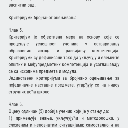
васпитни рад.
Критеријуми бројчаног оцењивања
Члан 5.
Критеријум је објективна мера на основу које се
процењује успешност ученика у остваривању
образовних исхода и развијању компетенција.
Критеријуми су дефинисани тако да укључују и елементе
општих и међупредметних компетенција и усаглашавају
се са исходима предмета и модула.
Јединствени критеријуми за бројчано оцењивање за
појединачне наставне предмете, утврђују се на нивоу
стручних већа школе.
Члан 6.
Оцену одличан (5) добија ученик који је у стању да:
1) примењује знања, укључујући и методолошка, у
сложеним и непознатим ситуацијама; самостално и на