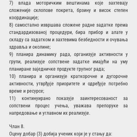
7) влада моторичким вештинама које захтевају
сложеније склопове покрета, брзину и висок степен
координације;
8) самостално извршава сложене радне задатке према
стандардизованој процедури, бира прибор и алате у
складу са задатком и захтевима безбедности и очувања
здравља и околине;
9) планира динамику рада, организује активности у
групи, реализује сопствене задатке имајући на уму
планиране заједничке продукте групног рада;
10) планира и организује краткорочне и дугорочне
активности, утврђује приоритете и одређује потребно
време и ресурсе;
11) континуирано показује заинтересованост за
сопствени процес учења, уважава препоруке за
напредовање и углавном их реализује.
Члан 8.
Оцену добар (3) добија ученик који је у стању да: