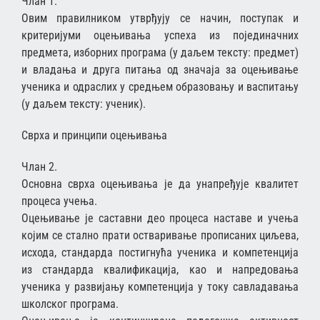
Члан 1.
Овим правилником утврђују се начин, поступак и
критеријуми оцењивања успеха из појединачних
предмета, изборних програма (у даљем тексту: предмет)
и владања и друга питања од значаја за оцењивање
ученика и одраслих у средњем образовању и васпитању
(у даљем тексту: ученик).
Сврха и принципи оцењивања
Члан 2.
Основна сврха оцењивања је да унапређује квалитет
процеса учења.
Оцењивање је саставни део процеса наставе и учења
којим се стално прати остваривање прописаних циљева,
исхода, стандарда постигнућа ученика и компетенција
из стандарда квалификација, као и напредовања
ученика у развијању компетенција у току савладавања
школског програма.