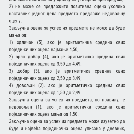
2) не може се предложити позитивна оцена уколико
наставник једног дела предмета предлаже недовољну
оцену.
Закључна оцена за успех из предмета не може да буде
мања од:
1) одличан (5), ако је аритметичка средина свих
појединачних оцена најмање 4,50;
2) врло добар (4), ако је аритметичка средина свих
појединачних оцена од 3,50 до 4,49;
3) добар (3), ако је аритметичка средина свих
појединачних оцена од 2,50 до 3,49;
4) довољан (2), ако је аритметичка средина свих
појединачних оцена од 1,50 до 2,49.
Закључна оцена за успех из предмета, по правилу, је
недовољан (1), ако је аритметичка средина свих
појединачних оцена мања од 1,50.
Закључна оцена за успех из предмета може изузетно да
буде и највећа појединачна оцена уписана у дневник,