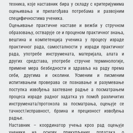
техника, које наставник бира у складу с критеријумима
оцењивања и прилагођава потребама и развојним
специфичностима ученика.
Оцењивање практичне наставе и вежби у стручном
образовању, остварује се и проценом практичног знања,
вештина и компетенција ученика у процесу израде
практичног рада, самосталности у изради практичног
рада, употребе инструмената, материјала, алата и
других средстава, употребе стручне терминологије,
примене мера безбедности и здравља на раду према
себи, другима и околини. Усменим и писменим
испитивањем проверава се познавање и разумевање
поступка извођења захтеване радње а посматрањем
процеса израде радног задатка уз помоћ различитих
инструмената/протокола за посматрања, оцењује се
тачност/исправност, брзина и прецизност извођења
радње.
Наставник – координатор учења кроз рад оцењује
ученике на основу прикупљених података о