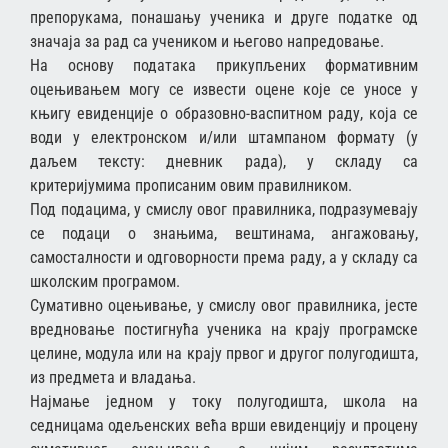
препорукама, понашању ученика и друге податке од
значаја за рад са учеником и његово напредовање.
На основу података прикупљених формативним
оцењивањем могу се извести оцене које се уносе у
књигу евиденције о образовно-васпитном раду, која се
води у електронском и/или штампаном формату (у
даљем тексту: дневник рада), у складу са
критеријумима прописаним овим правилником.
Под подацима, у смислу овог правилника, подразумевају
се подаци о знањима, вештинама, ангажовању,
самосталности и одговорности према раду, а у складу ca
школским програмом.
Сумативно оцењивање, у смислу овог правилника, јесте
вредновање постигнућа ученика на крају програмске
целине, модула или на крају првог и другог полугодишта,
из предмета и владања.
Најмање једном у току полугодишта, школа на
седницама одељенских већа врши евиденцију и процену