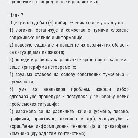
препоруке за напредовање и реализује их.
Члан 7.
Оцену врло добар (4) добија ученик који је у стању да:
1) логички организује и самостално тумачи сложене
садржинске целине и информације;
2) повезује садржаје и концепте из различитих области
са ситуацијама из живота;
3) пореди и разврстава различите врсте података према
више критеријума истовремено;
4) заузима ставове на основу сопствених тумачења и
аргумената;
5) уме да анализира проблем, изврши избор
одговарајуће процедуре и поступака у решавању нових
проблемских ситуација;
6) изражава се на различите начине (усмено, писано,
графички, практично, ликовно и др.), укључујући и
коришћење информационих технологија и прилагођава
комуникацију задатим контекстима;