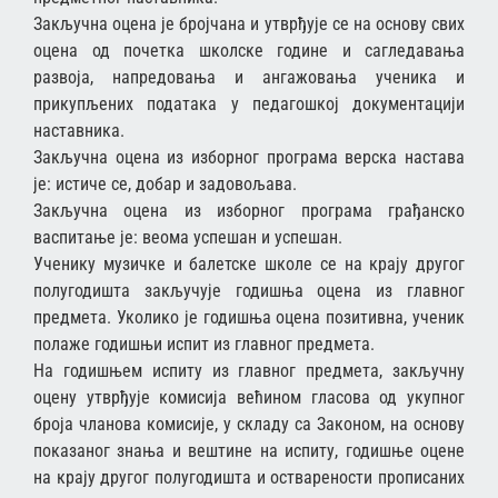
Закључна оцена је бројчана и утврђује се на основу свих
оцена од почетка школске године и сагледавања
развоја, напредовања и ангажовања ученика и
прикупљених података у педагошкој документацији
наставника.
Закључна оцена из изборног програма верска настава
је: истиче се, добар и задовољава.
Закључна оцена из изборног програма грађанско
васпитање је: веома успешан и успешан.
Ученику музичке и балетске школе се на крају другог
полугодишта закључује годишња оцена из главног
предмета. Уколико је годишња оцена позитивна, ученик
полаже годишњи испит из главног предмета.
На годишњем испиту из главног предмета, закључну
оцену утврђује комисија већином гласова од укупног
броја чланова комисије, у складу са Законом, на основу
показаног знања и вештине на испиту, годишње оцене
на крају другог полугодишта и остварености прописаних