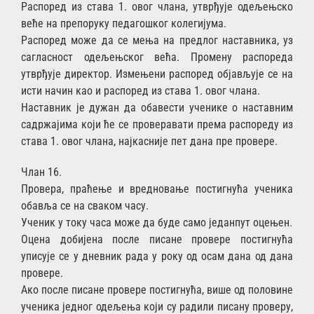
Распоред из става 1. овог члана, утврђује одељењско
веће на препоруку педагошког колегијума.
Распоред може да се мења на предлог наставника, уз
сагласност одељењског већа. Промену распореда
утврђује директор. Измењени распоред објављује се на
исти начин као и распоред из става 1. овог члана.
Наставник је дужан да обавести ученике о наставним
садржајима који ће се проверавати према распореду из
става 1. овог члана, најкасније пет дана пре провере.
Члан 16.
Провера, праћење и вредновање постигнућа ученика
обавља се на сваком часу.
Ученик у току часа може да буде само једанпут оцењен.
Оцена добијена после писане провере постигнућа
уписује се у дневник рада у року од осам дана од дана
провере.
Ако после писане провере постигнућа, више од половине
ученика једног одељења који су радили писану проверу,