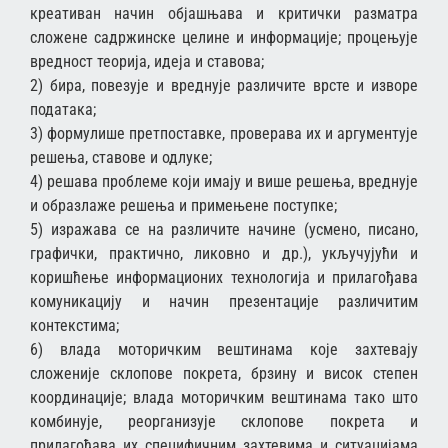
креативан начин објашњава и критички разматра
сложене садржинске целине и информације; процењује
вредност теорија, идеја и ставова;
2) бира, повезује и вреднује различите врсте и изворе
података;
3) формулише претпоставке, проверава их и аргументује
решења, ставове и одлуке;
4) решава проблеме који имају и више решења, вреднује
и образлаже решења и примењене поступке;
5) изражава се на различите начине (усмено, писано,
графички, практично, ликовно и др.), укључујући и
коришћење информационих технологија и прилагођава
комуникацију и начин презентације различитим
контекстима;
6) влада моторичким вештинама које захтевају
сложеније склопове покрета, брзину и висок степен
координације; влада моторичким вештинама тако што
комбинује, реорганизује склопове покрета и
прилагођава их специфичним захтевима и ситуацијама