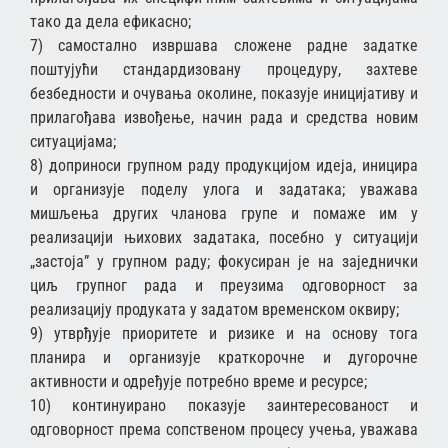
тако да дела ефикасно;
7) самостално извршава сложене радне задатке
поштујући стандардизовану процедуру, захтеве
безбедности и очувања околине, показује иницијативу и
прилагођава извођење, начин рада и средства новим
ситуацијама;
8) доприноси групном раду продукцијом идеја, иницира
и организује поделу улога и задатака; уважава
мишљења других чланова групе и помаже им у
реализацији њихових задатака, посебно у ситуацији
„застоја” у групном раду; фокусиран је на заједнички
циљ групног рада и преузима одговорност за
реализацију продуката у задатом временском оквиру;
9) утврђује приоритете и ризике и на основу тога
планира и организује краткорочне и дугорочне
активности и одређује потребно време и ресурсе;
10) континуирано показује заинтересованост и
одговорност према сопственом процесу учења, уважава