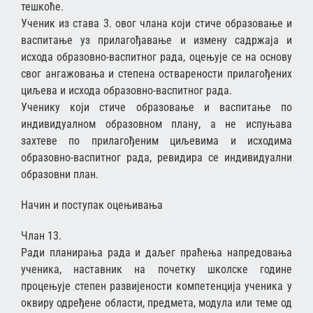
тешкоће.
Ученик из става 3. овог члана који стиче образовање и
васпитање уз прилагођавање и измену садржаја и
исхода образовно-васпитног рада, оцењује се на основу
свог ангажовања и степена остварености прилагођених
циљева и исхода образовно-васпитног рада.
Ученику који стиче образовање и васпитање по
индивидуалном образовном плану, а не испуњава
захтеве по прилагођеним циљевима и исходима
образовно-васпитног рада, ревидира се индивидуални
образовни план.
Начин и поступак оцењивања
Члан 13.
Ради планирања рада и даљег праћења напредовања
ученика, наставник на почетку школске године
процењује степен развијености компетeнција ученика у
оквиру одређене области, предмета, модула или теме од