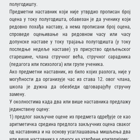
полугодишту.
Предметни наставник који није утврдио прописан број
оцена у току полугодишта, обавезан је да ученику који
редовно похађа наставу, а нема прописани број оцена,
спроведе оцењивање на редовном часу или часу
допунске наставе у току трајања полугодишта (у току
последње недеље наставе) уз присуство одељењског
старешине, члана стручног већа, стручног сарадника
(педагога или психолога) или групе ученика.
Ако предметни наставник, из било којих разлога, није у
могућности да организује час из става 12. овог члана,
школа је дужна да обезбеди одговарајућу стручну
замену.
У околностима када два или више наставника предлажу
јединствену оцену:
1) предлог закључне оцене из предмета одређује се као
аритметичка средина предлога закључних оцена сваког
од наставника и на основу усаглашавања мишљења два
или више наставника у односу на утврђене критеријуме;