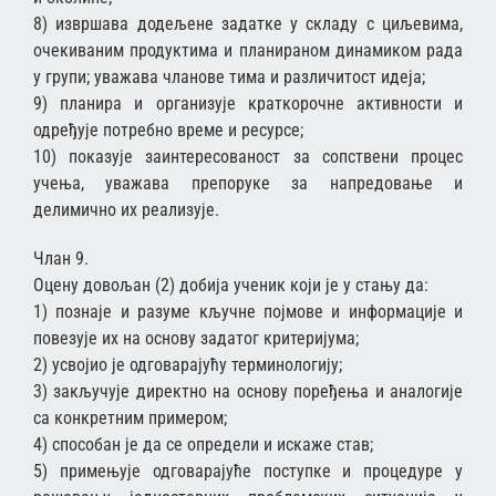
8) извршава додељене задатке у складу с циљевима,
очекиваним продуктима и планираном динамиком рада
у групи; уважава чланове тима и различитост идеја;
9) планира и организује краткорочне активности и
одређује потребно време и ресурсе;
10) показује заинтересованост за сопствени процес
учења, уважава препоруке за напредовање и
делимично их реализује.
Члан 9.
Оцену довољан (2) добија ученик који је у стању да:
1) познаје и разуме кључне појмове и информације и
повезује их на основу задатог критеријума;
2) усвојио је одговарајућу терминологију;
3) закључује директно на основу поређења и аналогије
са конкретним примером;
4) способан је да се определи и искаже став;
5) примењује одговарајуће поступке и процедуре у