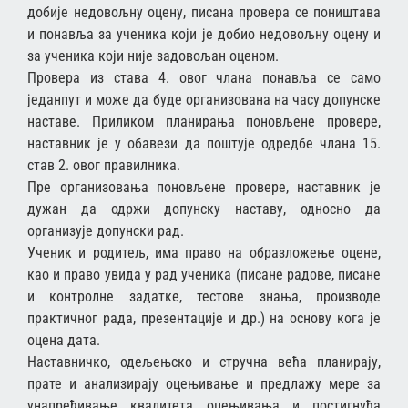
добије недовољну оцену, писана провера се поништава
и понaвља за ученика који је добио недовољну оцену и
за ученика који није задовољан оценом.
Провера из става 4. овог члана понавља се само
једанпут и може да буде организована на часу допунске
наставе. Приликом планирања поновљене провере,
наставник је у обавези да поштује одредбе члана 15.
став 2. овог правилника.
Пре организовања поновљене провере, наставник је
дужан да одржи допунску наставу, односно да
организује допунски рад.
Ученик и родитељ, има право на образложење оцене,
као и право увида у рад ученика (писане радове, писане
и контролне задатке, тестове знања, производе
практичног рада, презентације и др.) на основу кога је
оцена дата.
Наставничко, одељењско и стручна већа планирају,
прате и анализирају оцењивање и предлажу мере за
унапређивање квалитета оцењивања и постигнућа