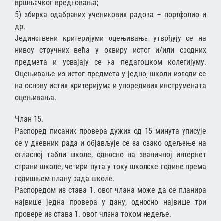
вршњачког вредновања;
5) збирка одабраних ученикових радова – портфолио и
др.
Јединствени критеријуми оцењивања утврђују се на
нивоу стручних већа у оквиру истог и/или сродних
предмета и усвајају се на педагошком колегијуму.
Оцењивање из истог предмета у једној школи изводи се
на основу истих критеријума и упоредивих инструмената
оцењивања.
Члан 15.
Распоред писаних провера дужих од 15 минута уписује
се у дневник рада и објављује се за свако одељење на
огласној табли школе, односно на званичној интернет
страни школе, четири пута у току школске године према
годишњем плану рада школе.
Распоредом из става 1. овог члана може да се планира
највише једна провера у дану, односно највише три
провере из става 1. овог члана током недеље.