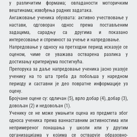
у различитим формама; овладаности моторичким
вештинама; извођења радних задатака.
Ангажовање ученика обухвата: активно учествовање у
настави, одговоран однос према постављеним
задацима, сарадњу са другима и показано
интересовање и спремност за учење и напредовање.
Напредовање у односу на претходни период исказује се
оценом, чиме се уважава остварена разлика у
достизању критеријума постигнућа.
Препорука за даље напредовање ученика јасно указује
ученику на то шта треба да побољша у наредном
периоду и саставни је део повратне информације уз
оцену.
Бројчане оцене су: одличан (5), врло добар (4), добар (3),
довољан (2) и недовољан (1).
Ученику се не може умањити оцена из предмета због
односа ученика према ваннаставним активностима или
непримереног понашања у школи или у другим
организацијама у којима се остварује образовно-