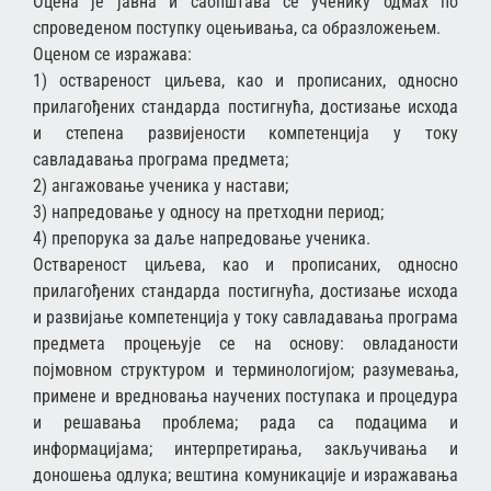
Оцена је јавна и саопштава се ученику одмах по
спроведеном поступку оцењивања, са образложењем.
Оценом се изражава:
1) оствареност циљева, као и прописаних, односно
прилагођених стандарда постигнућа, достизање исхода
и степена развијености компетенција у току
савладавања програма предмета;
2) ангажовање ученика у настави;
3) напредовање у односу на претходни период;
4) препорука за даље напредовање ученика.
Оствареност циљева, као и прописаних, односно
прилагођених стандарда постигнућа, достизање исхода
и развијање компетенција у току савладавања програма
предмета процењује се на основу: овладаности
појмовном структуром и терминологијом; разумевања,
примене и вредновања научених поступака и процедура
и решавања проблема; рада са подацима и
информацијама; интерпретирања, закључивања и
доношења одлука; вештина комуникације и изражавања