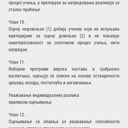
процес учења, а препоруке за напредовање реализује уз
стално праћење.
Члан 10.
Оцену недовољан (1) добија ученик који не испуњава
критеријуме за оцену довољан (2) и не показује
заинтересованост за сопствени процес учења, нити
напредак.
Члан 11.
Изборни програми верска настава и грађанско
васпитање, оцењују се описно на основу остварености
циљева, исхода, постигнућа и ангажовања.
Уважавање индивидуалних разлика
приликом оцењивања
Члан 12.
Оцењивање се обавља уз уважавање способности