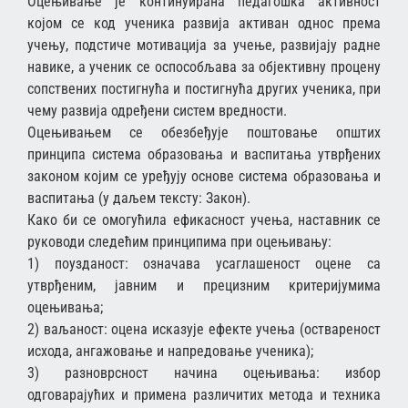
Оцењивање је континуирана педагошка активност
којом се код ученика развија активан однос према
учењу, подстиче мотивација за учење, развијају радне
навике, а ученик се оспособљава за објективну процену
сопствених постигнућа и постигнућа других ученика, при
чему развија одређени систем вредности.
Оцењивањем се обезбеђује поштовање општих
принципа система образовања и васпитања утврђених
законом којим се уређују основе система образовања и
васпитања (у даљем тексту: Закон).
Како би се омогућила ефикасност учења, наставник се
руководи следећим принципима при оцењивању:
1) поузданост: означава усаглашеност оцене са
утврђеним, јавним и прецизним критеријумима
оцењивања;
2) ваљаност: оцена исказује ефекте учења (оствареност
исхода, ангажовање и напредовање ученика);
3) разноврсност начина оцењивања: избор
одговарајућих и примена различитих метода и техника