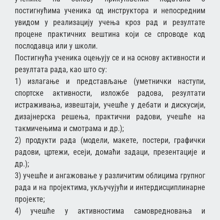
постигнућима ученика од инструктора и непосредним
увидом у реализацију учења кроз рад и резултате
процене практичних вештина који се спроводе код
послодавца или у школи.
Постигнућа ученика оцењују се и на основу активности и
резултата рада, као што су:
1) излагање и представљање (уметнички наступи,
спортске активности, изложбе радова, резултати
истраживања, извештаји, учешће у дебати и дискусији,
дизајнерска решења, практични радови, учешће на
такмичењима и смотрама и др.);
2) продукти рада (модели, макете, постери, графички
радови, цртежи, есеји, домаћи задаци, презентације и
др.);
3) учешће и ангажовање у различитим облицима групног
рада и на пројектима, укључујући и интердисциплинарне
пројекте;
4) учешће у активностима самовредновања и