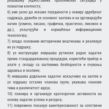
решавању једноставних проблемских ситуација у
познатом контексту;
6) уме јасно да искаже појединости у оквиру одређеног
садржаја, држећи се основног захтева и на одговарајући
начин (усмено, писано, графички, практично, ликовно и
др.), укључујући и коришћење информационих
технологија;
7) влада основним моторичким вештинама и реализује
их уз подршку;
8) уз инструкције извршава рутинске радне задатке
према стандардизованој процедури, користећи прибор и
алате у складу са захтевима безбедности и очувања
здравља и околине;
9) извршава додељене задатке искључиво на захтев и
уз подршку осталих чланова групе; уважава чланове
тима и различитост идеја;
10) планира и организује краткорочне активности на
основу задатих услова и ресурса;
11) повремено показује заинтересованост за сопствени