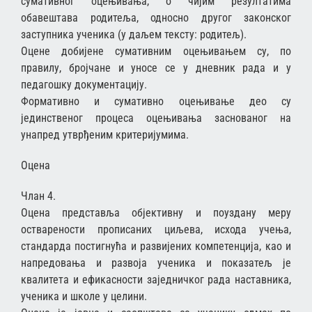
сумативног оцењивања, о чијим резултатима
обавештава родитеља, односно другог законског
заступника ученика (у даљем тексту: родитељ).
Оцене добијене сумативним оцењивањем су, по
правилу, бројчане и уносе се у дневник рада и у
педагошку документацију.
Формативно и сумативно оцењивање део су
јединственог процеса оцењивања заснованог на
унапред утврђеним критеријумима.
Оцена
Члан 4.
Оцена представља објективну и поуздану меру
остварености прописаних циљева, исхода учења,
стандарда постигнућа и развијених компетенција, као и
напредовања и развоја ученика и показатељ је
квалитета и ефикасности заједничког рада наставника,
ученика и школе у целини.