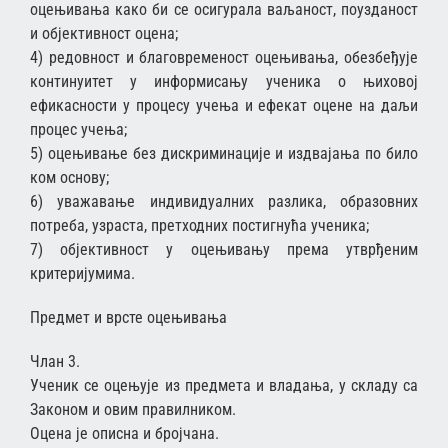
оцењивања како би се осигурала ваљаност, поузданост
и објективност оцена;
4) редовност и благовременост оцењивања, обезбеђује
континуитет у информисању ученика о њиховој
ефикасности у процесу учења и ефекат оцене на даљи
процес учења;
5) оцењивање без дискриминације и издвајања по било
ком основу;
6) уважавање индивидуалних разлика, образовних
потреба, узраста, претходних постигнућа ученика;
7) објективност у оцењивању према утврђеним
критеријумима.
Предмет и врсте оцењивања
Члан 3.
Ученик се оцењује из предмета и владања, у складу са
Законом и овим правилником.
Оцена је описна и бројчана.