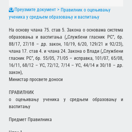
Правилник о оцењивању
ученика у средњем образовању и васпитању
На основу члана 75. став 5. Закона о основама система
образовања и васпитања („Службени гласник РС”, бр.
88/17, 27/18 – др. закон, 10/19, 6/20, 129/21 и 92/23),
члана 17. став 4. и члана 24. Закона о Влади („Службени
гласник РС”, бр. 55/05, 71/05 – исправка, 101/07, 65/08,
16/11, 68/12 – УС, 72/12, 7/14 – УС, 44/14 и 30/18 – др.
закон),
Министар просвете доноси
ПРАВИЛНИК
о оцењивању ученика у средњем образовању и
васпитању
Предмет Правилника