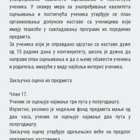
ученика. У оквиру мера за унапређивање квалитета
оцењивања и постигнућа ученика утврђује се план
организовања допунске наставе са ученицима који
имају тешкоће у савладавању програма из појединих
предмета.
За ученика који је оправдано одсутан са наставе дуже
од 15 радних дана у континуитету, школа је дужна да
направи план оцењивања и да о њему обавести ученика
и родитеља, имајући у виду најбољи интерес ученика.
Закључна оцена из предмета
Члан 17.
Ученик се оцењује најмање три пута у полугодишту.
Изузетно, уколико је недељни фонд предмета мањи од
два часа, ученик се оцењује најмање два пута у
полугодишту.
Закључну оцену утврђује одељењско веће на предлог
предметног наставника.