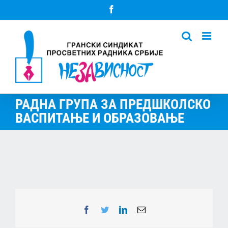
Skip
Facebook
to
content
РАДНА ГРУПА ЗА ПРЕДШКОЛСКО
ВАСПИТАЊЕ И ОБРАЗОВАЊЕ
Facebook
Twitter
LinkedIn
Email