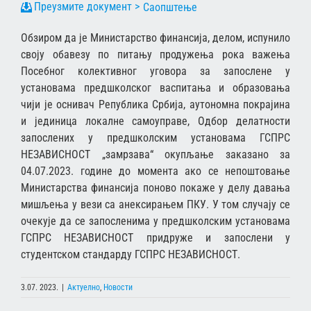
Саопштење
Обзиром да је Министарство финансија, делом, испунило
своју обавезу по питању продужења рока важења
Посебног колективног уговора за запослене у
установама предшколског васпитања и образовања
чији је оснивач Република Србија, аутономна покрајина
и јединица локалне самоуправе, Одбор делатности
запослених у предшколским установама ГСПРС
НЕЗАВИСНОСТ „замрзава“ окупљање заказано за
04.07.2023. године до момента ако се непоштовање
Министарства финансија поново покаже у делу давања
мишљења у вези са анексирањем ПКУ. У том случају се
очекује да се запосленима у предшколским установама
ГСПРС НЕЗАВИСНОСТ придруже и запослени у
студентском стандарду ГСПРС НЕЗАВИСНОСТ.
3.07. 2023.
|
Актуелно
,
Новости