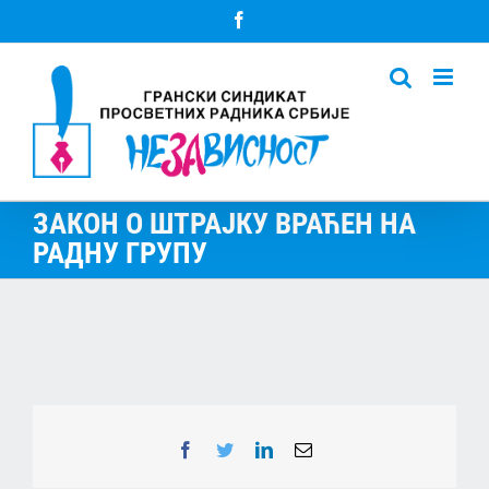
Skip
Facebook
to
content
ЗАКОН О ШТРАЈКУ ВРАЋЕН НА
РАДНУ ГРУПУ
Facebook
Twitter
LinkedIn
Email