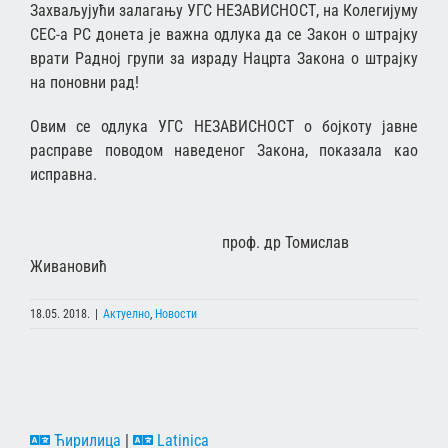
Захваљујући залагању УГС НЕЗАВИСНОСТ, на Колегијуму
СЕС-а РС донета је важна одлука да се Закон о штрајку
врати Радној групи за израду Нацрта Закона о штрајку
на поновни рад!
Овим се одлука УГС НЕЗАВИСНОСТ о бојкоту јавне
расправе поводом наведеног Закона, показала као
исправна.
проф. др Томислав
Живановић
18.05. 2018.
|
Актуелно
,
Новости
Ћирилица
|
Latinica