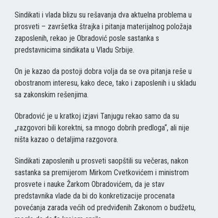
Sindikati i vlada blizu su rešavanja dva aktuelna problema u
prosveti – završetka štrajka i pitanja materijalnog položaja
zaposlenih, rekao je Obradović posle sastanka s
predstavnicima sindikata u Vladu Srbije.
On je kazao da postoji dobra volja da se ova pitanja reše u
obostranom interesu, kako dece, tako i zaposlenih i u skladu
sa zakonskim rešenjima.
Obradović je u kratkoj izjavi Tanjugu rekao samo da su
„razgovori bili korektni, sa mnogo dobrih predloga“, ali nije
ništa kazao o detaljima razgovora.
Sindikati zaposlenih u prosveti saopštili su večeras, nakon
sastanka sa premijerom Mirkom Cvetkovićem i ministrom
prosvete i nauke Žarkom Obradovićem, da je stav
predstavnika vlade da bi do konkretizacije procenata
povećanja zarada većih od predviđenih Zakonom o budžetu,