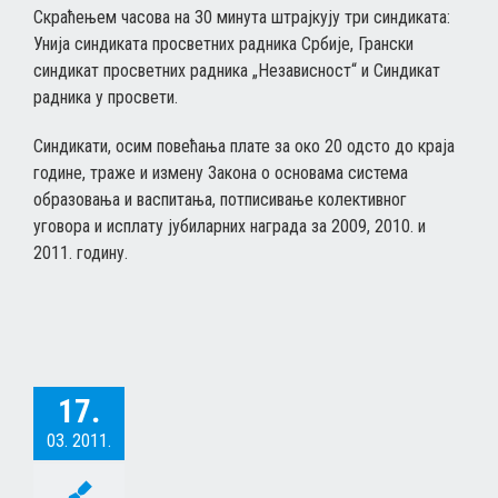
Скраћењем часова на 30 минута штрајкују три синдиката:
Унија синдиката просветних радника Србије, Грански
синдикат просветних радника „Независност“ и Синдикат
радника у просвети.
Синдикати, осим повећања плате за око 20 одсто до краја
године, траже и измену Закона о основама система
образовања и васпитања, потписивање колективног
уговора и исплату јубиларних награда за 2009, 2010. и
2011. годину.
17.
03. 2011.