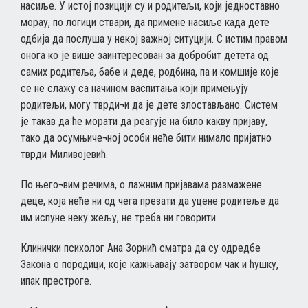
насиље. У истој позицији су и родитељи, који једноставно
морау, по логици ствари, да примене насиље када дете
одбија да послуша у некој важној ситуцији. С истим правом
онога ко је више заинтересован за добробит детета од
самих родитеља, бабе и деде, родбина, па и комшије које
се не слажу са начином васпитања који примењују
родитељи, могу тврди¬и да је дете злостављано. Систем
је такав да ће морати да реагује на било какву пријаву,
тако да осумњиче¬ној особи неће бити нимало пријатно
тврди Миливојевић.
По њего¬вим речима, о лажним пријавама размажене
деце, која неће ни од чега презати да уцене родитеље да
им испуне неку жељу, не треба ни говорити.
Клинички психолог Ана Зорнић сматра да су одредбе
Закона о породици, које кажњавају затвором чак и ћушку,
ипак престроге.