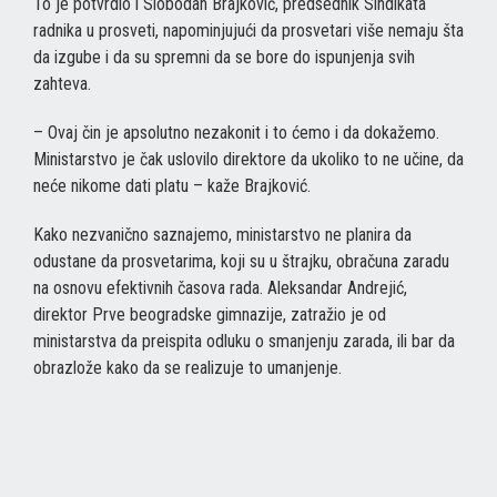
To je potvrdio i Slobodan Brajković, predsednik Sindikata
radnika u prosveti, napominjujući da prosvetari više nemaju šta
da izgube i da su spremni da se bore do ispunjenja svih
zahteva.
– Ovaj čin je apsolutno nezakonit i to ćemo i da dokažemo.
Ministarstvo je čak uslovilo direktore da ukoliko to ne učine, da
neće nikome dati platu – kaže Brajković.
Kako nezvanično saznajemo, ministarstvo ne planira da
odustane da prosvetarima, koji su u štrajku, obračuna zaradu
na osnovu efektivnih časova rada. Aleksandar Andrejić,
direktor Prve beogradske gimnazije, zatražio je od
ministarstva da preispita odluku o smanjenju zarada, ili bar da
obrazlože kako da se realizuje to umanjenje.