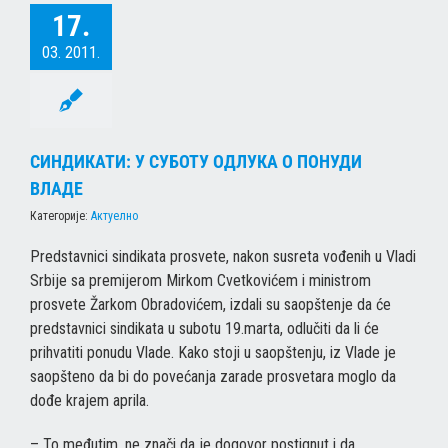
17.
03. 2011.
СИНДИКАТИ: У СУБОТУ ОДЛУКА О ПОНУДИ
ВЛАДЕ
Категорије:
Актуелно
Predstavnici sindikata prosvete, nakon susreta vođenih u Vladi
Srbije sa premijerom Mirkom Cvetkovićem i ministrom
prosvete Žarkom Obradovićem, izdali su saopštenje da će
predstavnici sindikata u subotu 19.marta, odlučiti da li će
prihvatiti ponudu Vlade. Kako stoji u saopštenju, iz Vlade je
saopšteno da bi do povećanja zarade prosvetara moglo da
dođe krajem aprila.
– To međutim, ne znači da je dogovor postignut i da