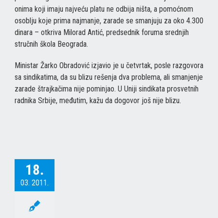
onima koji imaju najveću platu ne odbija ništa, a pomoćnom
osoblju koje prima najmanje, zarade se smanjuju za oko 4.300
dinara – otkriva Milorad Antić, predsednik foruma srednjih
stručnih škola Beograda.
Ministar Žarko Obradović izjavio je u četvrtak, posle razgovora
sa sindikatima, da su blizu rešenja dva problema, ali smanjenje
zarade štrajkačima nije pominjao. U Uniji sindikata prosvetnih
radnika Srbije, međutim, kažu da dogovor još nije blizu.
18.
03. 2011.