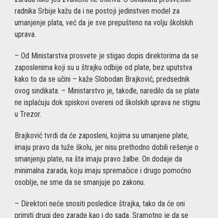
radnika Srbije kažu da i ne postoji jedinstven model za
umanjenje plata, već da je sve prepušteno na volju školskih
uprava.
– Od Ministarstva prosvete je stigao dopis direktorima da se
zaposlenima koji su u štrajku odbije od plate, bez uputstva
kako to da se učini – kaže Slobodan Brajković, predsednik
ovog sindikata. – Ministarstvo je, takođe, naredilo da se plate
ne isplaćuju dok spiskovi overeni od školskih uprava ne stignu
u Trezor.
Brajković tvrdi da će zaposleni, kojima su umanjene plate,
imaju pravo da tuže školu, jer nisu prethodno dobili rešenje o
smanjenju plate, na šta imaju pravo žalbe. On dodaje da
minimalna zarada, koju imaju spremačice i drugo pomoćno
osoblje, ne sme da se smanjuje po zakonu.
– Direktori neće snositi posledice štrajka, tako da će oni
primiti drugi deo zarade kao i do sada. Sramotno je da se