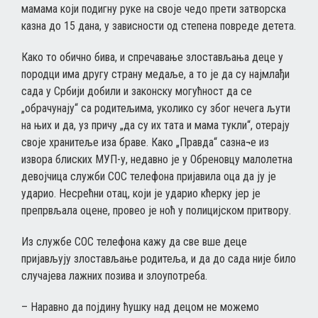
мамама који подигну руке на своје чедо прети затворска
казна до 15 дана, у зависности од степена повреде детета.
Како то обично бива, и спречавање злостављања деце у
породци има другу страну медаље, а то је да су најмлађи
сада у Србији добили и законску могућност да се
„обрачунају“ са родитељима, уколико су због нечега љути
на њих и да, уз причу „да су их тата и мама тукли“, отерају
своје хранитеље иза браве. Како „Правда“ сазна¬е из
извора блиских МУП-у, недавно је у Обреновцу малолетна
девојчица служби СОС телефона пријавила оца да ју је
ударио. Несрећни отац, који је ударио кћерку јер је
препрвљала оцене, провео је ноћ у полицијском притвору.
Из службе СОС телефона кажу да све вше деце
пријављују злостављање родитеља, и да до сада није било
случајева лажних позива и злоупотреба.
– Наравно да појдину ћушку над децом не можемо