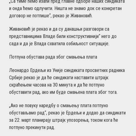
„Са тиме ћемо изаћи пред главне одборе наших синдиката
и онда ћемо одлучити. Ништа не знамо док се конкретан
договор не потпише“, рекао је Живановић.
Живановић је рекао и да су данашњи разговори са
представницима Владе били конструктивнији“ него до
сада и да је Влада схватила озбиљност ситуације.
Потпуна обустава рада због смањења плата
Леонардо Ердељи из Уније синдиката просветних радника
Србије рекао је да ће синдикати наставити штрајк
скраћењем часова на 30 минута и да ће потпуно
обуставити рад, ако им буде смањена плата због тога.
„Ако не повуку наредбу о смањењу плата потпуно
обустављамо рад“, рекао је Ердељи и додао да синдикати
за 22. март планирају штрајк упозорења, током кога ће
потпуно прекинути рад.