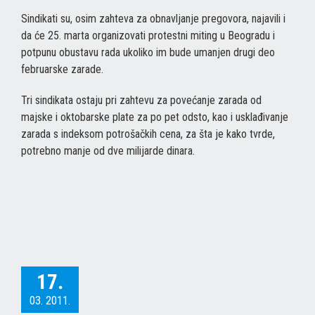
Sindikati su, osim zahteva za obnavljanje pregovora, najavili i
da će 25. marta organizovati protestni miting u Beogradu i
potpunu obustavu rada ukoliko im bude umanjen drugi deo
februarske zarade.
Tri sindikata ostaju pri zahtevu za povećanje zarada od
majske i oktobarske plate za po pet odsto, kao i usklađivanje
zarada s indeksom potrošačkih cena, za šta je kako tvrde,
potrebno manje od dve milijarde dinara.
17.
03. 2011.