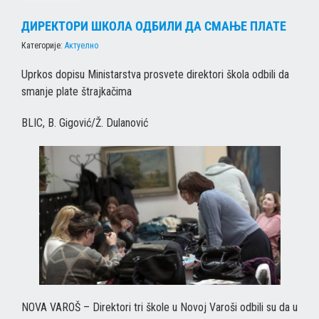
ДИРЕКТОРИ ШКОЛА ОДБИЛИ ДА СМАЊЕ ПЛАТЕ
Категорије:
Актуелно
Uprkos dopisu Ministarstva prosvete direktori škola odbili da
smanje plate štrajkačima
BLIC, B. Gigović/Ž. Dulanović
NOVA VAROŠ – Direktori tri škole u Novoj Varoši odbili su da u