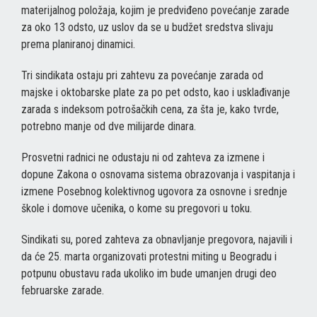
materijalnog položaja, kojim je predviđeno povećanje zarade
za oko 13 odsto, uz uslov da se u budžet sredstva slivaju
prema planiranoj dinamici.
Tri sindikata ostaju pri zahtevu za povećanje zarada od
majske i oktobarske plate za po pet odsto, kao i usklađivanje
zarada s indeksom potrošačkih cena, za šta je, kako tvrde,
potrebno manje od dve milijarde dinara.
Prosvetni radnici ne odustaju ni od zahteva za izmene i
dopune Zakona o osnovama sistema obrazovanja i vaspitanja i
izmene Posebnog kolektivnog ugovora za osnovne i srednje
škole i domove učenika, o kome su pregovori u toku.
Sindikati su, pored zahteva za obnavljanje pregovora, najavili i
da će 25. marta organizovati protestni miting u Beogradu i
potpunu obustavu rada ukoliko im bude umanjen drugi deo
februarske zarade.