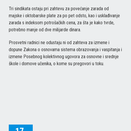
Tri sindikata ostaju pri zahtevu za povećanje zarada od
majske i oktobarske plate za po pet odsto, kao i usklađivanje
zarada s indeksom potrošačkih cena, za šta je kako tvrde,
potrebno manje od dve milijarde dinara.
Prosvetni radnici ne odustaju ni od zahteva za izmene i
dopune Zakona o osnovama sistema obrazovanja i vaspitanja i
izmene Posebnog kolektivnog ugovora za osnovne i srednje
škole i domove učenika, o kome su pregovori u toku.