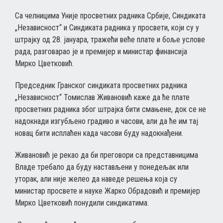
Са челницима Уније просветних радника Србије, Синдиката
„Независност“ и Синдиката радника у просвети, који су у
штрајку од 28. јануара, тражећи веће плате и боље услове
рада, разговарао је и премијер и министар финансија
Мирко Цветковић.
Председник Гранског синдиката просветних радника
„Независност“ Томислав Живановић каже да ће плате
просветних радника због штрајка бити смањене, док се не
надокнади изгубљено градиво и часови, али да ће им тај
новац бити исплаћен када часови буду надокнађени.
Живановић је рекао да би преговори са представницима
Владе требало да буду настављени у понедељак или
уторак, али није желео да наведе решења која су
министар просвете и науке Жарко Обрадовић и премијер
Мирко Цветковић понудили синдикатима.