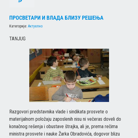
ПРОСВЕТАРИ И ВЛАДА БЛИЗУ РЕШЕЊА
Категорије:
Актуелно
ТАNJUG
Razgovori predstavnika vlade i sindikata prosvete o
materijalnom položaju zaposlenih nisu ni večeras doveli do
konačnog rešenja i obustave štrajka, ali je, prema rečima
ministra prosvete i nauke Žarka Obradovića, dogovor blizu