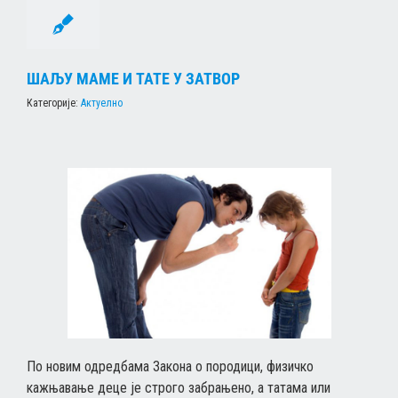
ШАЉУ МАМЕ И ТАТЕ У ЗАТВОР
Категорије:
Актуелно
По новим одредбама Закона о породици, физичко
кажњавање деце је строго забрањено, а татама или