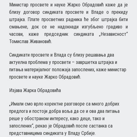
Министар просвете и науке Жарко Обрадовић каже да је
близу договор синдиката просвете и Владе о прекиду
штрајка. Плате просветних радника ће због штрајка бити
смањене, док се не надокнади изгубљено градиво и
часови, каже председник синдиката „Независност“
Томислав Живановић.
Синдикати просвете и Влада су близу решавања два
актуелна проблема у просвети – завршетка штрајка и
питања материјалног положаја запослених, каже министар
просвете и науке Жарко Обрадовић.
Изјава Жарка Обрадовића
„Имали смо врло коректне разговоре са много добрих
предлога и постоји добра воља да се и ова два питања
реше у обостраном интересу, како деце, тако и
запослених“, рекао је Обрадовић после састанка са
представницима синдиката у Владу Србије.