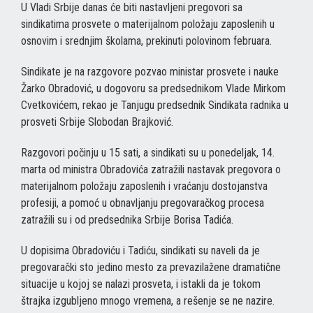
U Vladi Srbije danas će biti nastavljeni pregovori sa
sindikatima prosvete o materijalnom položaju zaposlenih u
osnovim i srednjim školama, prekinuti polovinom februara.
Sindikate je na razgovore pozvao ministar prosvete i nauke
Žarko Obradović, u dogovoru sa predsednikom Vlade Mirkom
Cvetkovićem, rekao je Tanjugu predsednik Sindikata radnika u
prosveti Srbije Slobodan Brajković.
Razgovori počinju u 15 sati, a sindikati su u ponedeljak, 14.
marta od ministra Obradovića zatražili nastavak pregovora o
materijalnom položaju zaposlenih i vraćanju dostojanstva
profesiji, a pomoć u obnavljanju pregovaračkog procesa
zatražili su i od predsednika Srbije Borisa Tadića.
U dopisima Obradoviću i Tadiću, sindikati su naveli da je
pregovarački sto jedino mesto za prevazilažene dramatične
situacije u kojoj se nalazi prosveta, i istakli da je tokom
štrajka izgubljeno mnogo vremena, a rešenje se ne nazire.