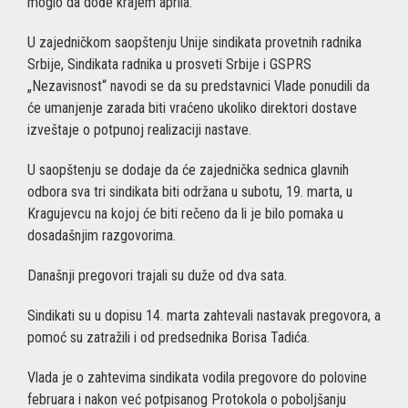
moglo da dođe krajem aprila.
U zajedničkom saopštenju Unije sindikata provetnih radnika
Srbije, Sindikata radnika u prosveti Srbije i GSPRS
„Nezavisnost“ navodi se da su predstavnici Vlade ponudili da
će umanjenje zarada biti vraćeno ukoliko direktori dostave
izveštaje o potpunoj realizaciji nastave.
U saopštenju se dodaje da će zajednička sednica glavnih
odbora sva tri sindikata biti održana u subotu, 19. marta, u
Kragujevcu na kojoj će biti rečeno da li je bilo pomaka u
dosadašnjim razgovorima.
Današnji pregovori trajali su duže od dva sata.
Sindikati su u dopisu 14. marta zahtevali nastavak pregovora, a
pomoć su zatražili i od predsednika Borisa Tadića.
Vlada je o zahtevima sindikata vodila pregovore do polovine
februara i nakon već potpisanog Protokola o poboljšanju