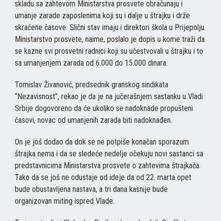
skladu sa zahtevom Ministarstva prosvete obračunaju i
umanje zarade zaposlenima koji su i dalje u štrajku i drže
skraćene časove. Slični stav imaju i direktori škola u Prijepolju.
Ministarstvo prosvete, naime, poslalo je dopis u kome traži da
se kazne svi prosvetni radnici koji su učestvovali u štrajku i to
sa umanjenjem zarada od 6.000 do 15.000 dinara.
Tomislav Živanović, predsednik granskog sindikata
“Nezavisnost”, rekao je da je na jučerašnjem sastanku u Vladi
Srbije dogovoreno da će ukoliko se nadoknade propušteni
časovi, novac od umanjenih zarada biti nadoknađen.
On je još dodao da dok se ne potpiše konačan sporazum
štrajka nema i da se sledeće nedelje očekuju novi sastanci sa
predstavnicima Ministarstva prosvete o zahtevima štrajkača.
Tako da se još ne odustaje od ideje da od 22. marta opet
bude obustavljena nastava, a tri dana kasnije bude
organizovan miting ispred Vlade.