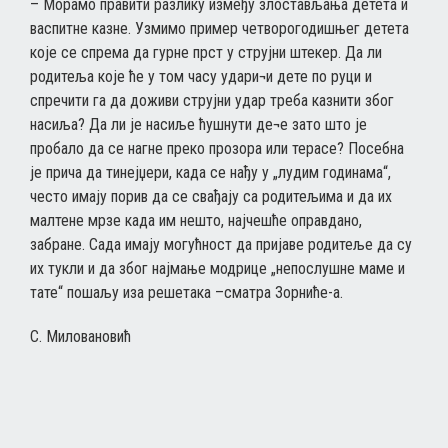
– Морамо правити разлику између злостављања детета и
васпитне казне. Узмимо пример четворогодишњег детета
које се спрема да гурне прст у струјни штекер. Да ли
родитеља које ће у том часу удари¬и дете по руци и
спречити га да доживи струјни удар треба казнити због
насиља? Да ли је насиље ћушнути де¬е зато што је
пробало да се нагне преко прозора или терасе? Посебна
је прича да тинејџери, када се нађу у „лудим годинама“,
често имају порив да се свађају са родитељима и да их
малтене мрзе када им нешто, најчешће оправдано,
забране. Сада имају могућност да пријаве родитеље да су
их тукли и да због најмање модрице „непослушне маме и
тате“ пошаљу иза решетака –сматра Зорниће-а.
С. Миловановић