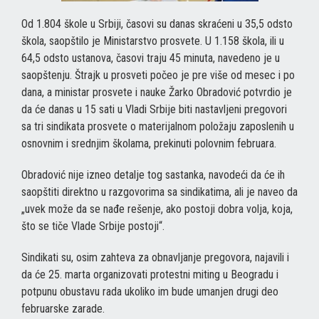
Od 1.804 škole u Srbiji, časovi su danas skraćeni u 35,5 odsto
škola, saopštilo je Ministarstvo prosvete. U 1.158 škola, ili u
64,5 odsto ustanova, časovi traju 45 minuta, navedeno je u
saopštenju. Štrajk u prosveti počeo je pre više od mesec i po
dana, a ministar prosvete i nauke Žarko Obradović potvrdio je
da će danas u 15 sati u Vladi Srbije biti nastavljeni pregovori
sa tri sindikata prosvete o materijalnom položaju zaposlenih u
osnovnim i srednjim školama, prekinuti polovnim februara.
Obradović nije izneo detalje tog sastanka, navodeći da će ih
saopštiti direktno u razgovorima sa sindikatima, ali je naveo da
„uvek može da se nađe rešenje, ako postoji dobra volja, koja,
što se tiče Vlade Srbije postoji“.
Sindikati su, osim zahteva za obnavljanje pregovora, najavili i
da će 25. marta organizovati protestni miting u Beogradu i
potpunu obustavu rada ukoliko im bude umanjen drugi deo
februarske zarade.