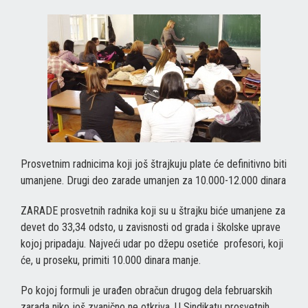
Prosvetnim radnicima koji još štrajkuju plate će definitivno biti
umanjene. Drugi deo zarade umanjen za 10.000-12.000 dinara
ZARADE prosvetnih radnika koji su u štrajku biće umanjene za
devet do 33,34 odsto, u zavisnosti od grada i školske uprave
kojoj pripadaju. Najveći udar po džepu osetiće profesori, koji
će, u proseku, primiti 10.000 dinara manje.
Po kojoj formuli je urađen obračun drugog dela februarskih
zarada niko još zvanično ne otkriva. U Sindikatu prosvetnih