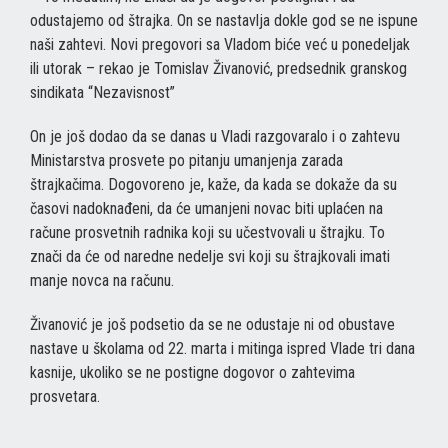
odustajemo od štrajka. On se nastavlja dokle god se ne ispune
naši zahtevi. Novi pregovori sa Vladom biće već u ponedeljak
ili utorak – rekao je Tomislav Živanović, predsednik granskog
sindikata “Nezavisnost”
On je još dodao da se danas u Vladi razgovaralo i o zahtevu
Ministarstva prosvete po pitanju umanjenja zarada
štrajkačima. Dogovoreno je, kaže, da kada se dokaže da su
časovi nadoknađeni, da će umanjeni novac biti uplaćen na
račune prosvetnih radnika koji su učestvovali u štrajku. To
znači da će od naredne nedelje svi koji su štrajkovali imati
manje novca na računu.
Živanović je još podsetio da se ne odustaje ni od obustave
nastave u školama od 22. marta i mitinga ispred Vlade tri dana
kasnije, ukoliko se ne postigne dogovor o zahtevima
prosvetara.