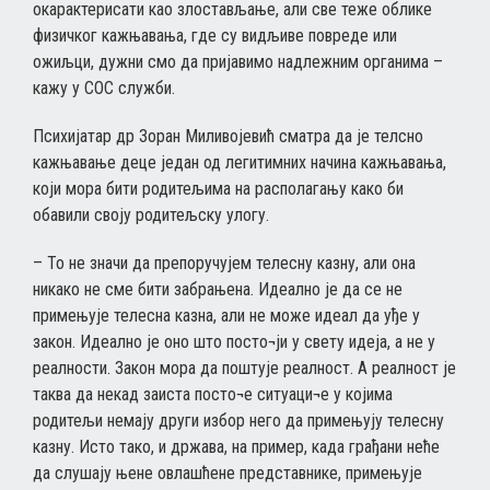
окарактерисати као злостављање, али све теже облике
физичког кажњавања, где су видљиве повреде или
ожиљци, дужни смо да пријавимо надлежним органима –
кажу у СОС служби.
Психијатар др Зоран Миливојевић сматра да је телсно
кажњавање деце један од легитимних начина кажњавања,
који мора бити родитељима на располагању како би
обавили своју родитељску улогу.
– То не значи да препоручујем телесну казну, али она
никако не сме бити забрањена. Идеално је да се не
примењује телесна казна, али не може идеал да уђе у
закон. Идеално је оно што посто¬ји у свету идеја, а не у
реалности. Закон мора да поштује реалност. А реалност је
таква да некад заиста посто¬е ситуаци¬е у којима
родитељи немају други избор него да примењују телесну
казну. Исто тако, и држава, на пример, када грађани неће
да слушају њене овлашћене представнике, примењује