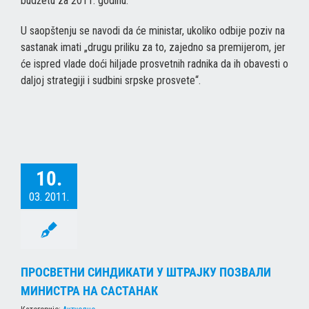
budžetu za 2011. godinu.
U saopštenju se navodi da će ministar, ukoliko odbije poziv na
sastanak imati „drugu priliku za to, zajedno sa premijerom, jer
će ispred vlade doći hiljade prosvetnih radnika da ih obavesti o
daljoj strategiji i sudbini srpske prosvete“.
10.
03. 2011.
ПРОСВЕТНИ СИНДИКАТИ У ШТРАЈКУ ПОЗВАЛИ
МИНИСТРА НА САСТАНАК