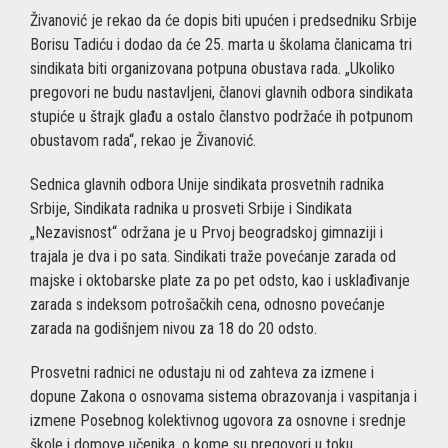
Živanović je rekao da će dopis biti upućen i predsedniku Srbije
Borisu Tadiću i dodao da će 25. marta u školama članicama tri
sindikata biti organizovana potpuna obustava rada. „Ukoliko
pregovori ne budu nastavljeni, članovi glavnih odbora sindikata
stupiće u štrajk glađu a ostalo članstvo podržaće ih potpunom
obustavom rada“, rekao je Živanović.
Sednica glavnih odbora Unije sindikata prosvetnih radnika
Srbije, Sindikata radnika u prosveti Srbije i Sindikata
„Nezavisnost“ održana je u Prvoj beogradskoj gimnaziji i
trajala je dva i po sata. Sindikati traže povećanje zarada od
majske i oktobarske plate za po pet odsto, kao i usklađivanje
zarada s indeksom potrošačkih cena, odnosno povećanje
zarada na godišnjem nivou za 18 do 20 odsto.
Prosvetni radnici ne odustaju ni od zahteva za izmene i
dopune Zakona o osnovama sistema obrazovanja i vaspitanja i
izmene Posebnog kolektivnog ugovora za osnovne i srednje
škole i domove učenika, o kome su pregovori u toku.