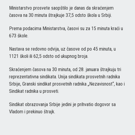
Ministarstvo prosvete saopštilo je danas da skraćenjem
časova na 30 minuta štrajkuje 37,5 odsto škola u Srbiji.
Prema podacima Ministarstva, časovi su za 15 minuta kraći u
673 škole.
Nastava se redovno odvija, uz časove od po 45 minuta, u
1121 školi ili 62,5 odsto od ukupnog broja.
Skraćenjem časova na 30 minuta, od 28. januara štrajkuju tri
reprezentativna sindikata. Unija sindikata prosvetnih radnika
Srbije, Granski sindikat prosvetnih radnika „Nezavisnost“, kao i
Sindikat radnika u prosveti.
Sindikat obrazovanja Srbije jedini je prihvatio dogovor sa
Vladom i prekinuo štrajk.