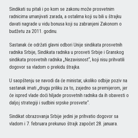
Sindikati su pitali i po kom se zakonu može prosvetnim
radnicima umanjivati zarada, a ostalima koji su bili u štrajku
davati nagrade u vidu bonusa koji su zabranjeni Zakonom o
budžetu za 2011. godinu.
Sastanak će održati glavni odbori Unije sindikata prosvetnih
radnika Srbije, Sindikata radnika u prosveti Srbije i Granskog
sindikata prosvetnih radnika „Nezavisnost“, koji nisu prihvatili
dogovor sa vladom o prekidu štrajka.
U saopštenju se navodi da će ministar, ukoliko odbije poziv na
sastanak imati „drugu priliku za to, zajedno sa premijerom, jer
će ispred vlade doći hiljade prosvetnih radnika da ih obavesti o
daljoj strategiji i sudbini srpske prosvete“.
Sindikat obrazovanja Srbije jedini je prihvatio dogovor sa
vladom i 7. februara prekunuo štrajk započet 28. januara.