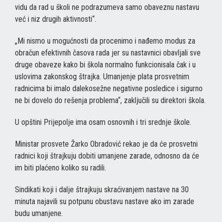
vidu da rad u školi ne podrazumeva samo obaveznu nastavu
već i niz drugih aktivnosti“.
„Mi nismo u mogućnosti da procenimo i nađemo modus za
obračun efektivnih časova rada jer su nastavnici obavljali sve
druge obaveze kako bi škola normalno funkcionisala čak i u
uslovima zakonskog štrajka. Umanjenje plata prosvetnim
radnicima bi imalo dalekosežne negativne posledice i sigurno
ne bi dovelo do rešenja problema“, zaključili su direktori škola.
U opštini Prijepolje ima osam osnovnih i tri srednje škole.
Ministar prosvete Žarko Obradović rekao je da će prosvetni
radnici koji štrajkuju dobiti umanjene zarade, odnosno da će
im biti plaćeno koliko su radili.
Sindikati koji i dalje štrajkuju skraćivanjem nastave na 30
minuta najavili su potpunu obustavu nastave ako im zarade
budu umanjene.