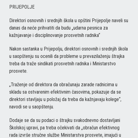
PRIJEPOLJE
Direktori osnovnih i srednjih škola u opštini Prijepolje naveli su
danas da neće prihvatiti da budu „udarna pesnica za
kažnjavanje i disciplinovanje prosvetnih radnika“
Nakon sastanka u Prijepolju, direktori osnovnih i srednjih škola
u saopštenju su ocenili da probleme u prevazilaženju štrajka
treba da traže sindikati prosvetnih radnika i Ministarstvo
prosvete.
„Traženje od direktora da obračunaju zarade radnicima u
skladu sa ostvarenim efektivnim časovima, pokazuje da se
direktori stavljaju u položaj da treba da kažnjavaju kolege“,
navodi se u saopštenju.
Dodaje se da su podaci o štrajku svakodnevno dostavljani
Školskoj upravi, pa treba očekivati da „obračun efektivnog
rada izvrše stručne službe Ministarstva prosvete, imajući u