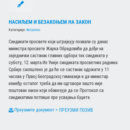
НАСИЉЕМ И БЕЗАКОЊЕМ НА ЗАКОН
Категорије:
Актуелно
Синдикати просвете који штрајкују позвали су данас
министра просвете Жарка Обрадовића да дође на
заједнички састанак главних одбора тих синдиката у
суботу, 12. марта.Из Уније синдиката просветних радника
Србије саопштено је да ће се састанак одржати у 11
часова у Првој београдској гимназији и да министар
између осталог треба да им одговори зашто није
поштован закон који обавезује да се Протокол са
синдикатима потпише пре усвајања буџета.
ПРЕУЗМИ ПОЗИВ