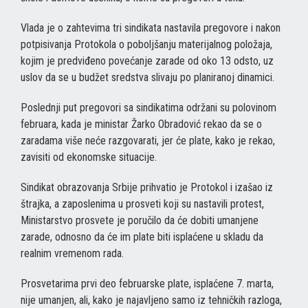
Vlada je o zahtevima tri sindikata nastavila pregovore i nakon
potpisivanja Protokola o poboljšanju materijalnog položaja,
kojim je predviđeno povećanje zarade od oko 13 odsto, uz
uslov da se u budžet sredstva slivaju po planiranoj dinamici.
Poslednji put pregovori sa sindikatima održani su polovinom
februara, kada je ministar Žarko Obradović rekao da se o
zaradama više neće razgovarati, jer će plate, kako je rekao,
zavisiti od ekonomske situacije.
Sindikat obrazovanja Srbije prihvatio je Protokol i izašao iz
štrajka, a zaposlenima u prosveti koji su nastavili protest,
Ministarstvo prosvete je poručilo da će dobiti umanjene
zarade, odnosno da će im plate biti isplaćene u skladu da
realnim vremenom rada.
Prosvetarima prvi deo februarske plate, isplaćene 7. marta,
nije umanjen, ali, kako je najavljeno samo iz tehničkih razloga,