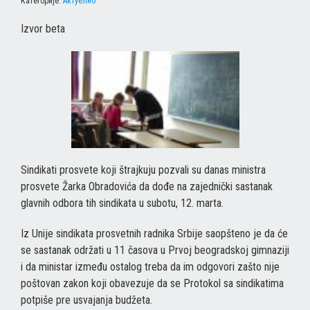
Категорије:
Актуелно
Izvor beta
Sindikati prosvete koji štrajkuju pozvali su danas ministra
prosvete Žarka Obradovića da dođe na zajednički sastanak
glavnih odbora tih sindikata u subotu, 12. marta.
Iz Unije sindikata prosvetnih radnika Srbije saopšteno je da će
se sastanak održati u 11 časova u Prvoj beogradskoj gimnaziji
i da ministar između ostalog treba da im odgovori zašto nije
poštovan zakon koji obavezuje da se Protokol sa sindikatima
potpiše pre usvajanja budžeta.