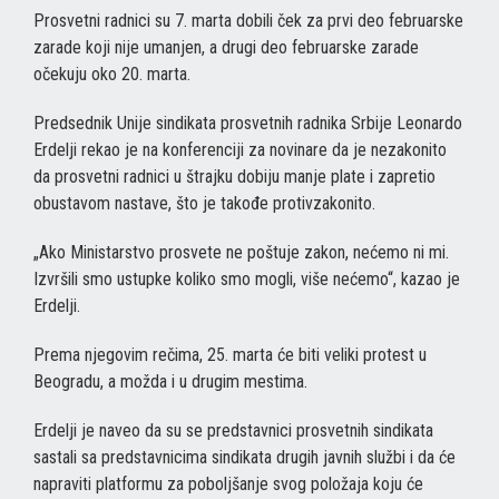
Prosvetni radnici su 7. marta dobili ček za prvi deo februarske
zarade koji nije umanjen, a drugi deo februarske zarade
očekuju oko 20. marta.
Predsednik Unije sindikata prosvetnih radnika Srbije Leonardo
Erdelji rekao je na konferenciji za novinare da je nezakonito
da prosvetni radnici u štrajku dobiju manje plate i zapretio
obustavom nastave, što je takođe protivzakonito.
„Ako Ministarstvo prosvete ne poštuje zakon, nećemo ni mi.
Izvršili smo ustupke koliko smo mogli, više nećemo“, kazao je
Erdelji.
Prema njegovim rečima, 25. marta će biti veliki protest u
Beogradu, a možda i u drugim mestima.
Erdelji je naveo da su se predstavnici prosvetnih sindikata
sastali sa predstavnicima sindikata drugih javnih službi i da će
napraviti platformu za poboljšanje svog položaja koju će