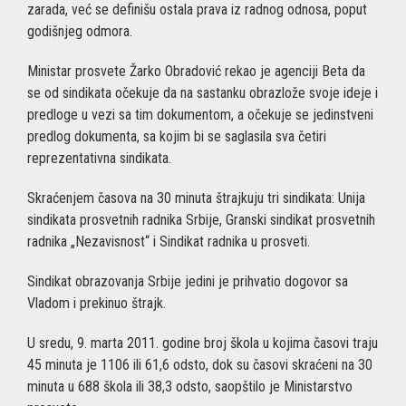
zarada, već se definišu ostala prava iz radnog odnosa, poput
godišnjeg odmora.
Ministar prosvete Žarko Obradović rekao je agenciji Beta da
se od sindikata očekuje da na sastanku obrazlože svoje ideje i
predloge u vezi sa tim dokumentom, a očekuje se jedinstveni
predlog dokumenta, sa kojim bi se saglasila sva četiri
reprezentativna sindikata.
Skraćenjem časova na 30 minuta štrajkuju tri sindikata: Unija
sindikata prosvetnih radnika Srbije, Granski sindikat prosvetnih
radnika „Nezavisnost“ i Sindikat radnika u prosveti.
Sindikat obrazovanja Srbije jedini je prihvatio dogovor sa
Vladom i prekinuo štrajk.
U sredu, 9. marta 2011. godine broj škola u kojima časovi traju
45 minuta je 1106 ili 61,6 odsto, dok su časovi skraćeni na 30
minuta u 688 škola ili 38,3 odsto, saopštilo je Ministarstvo