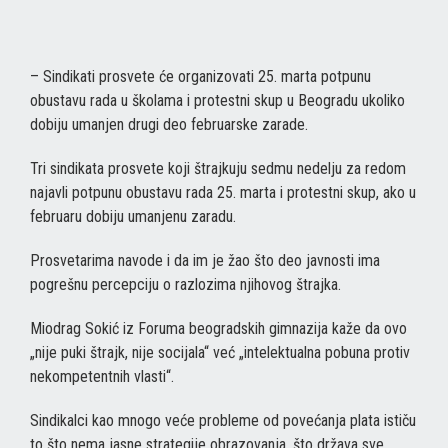
– Sindikati prosvete će organizovati 25. marta potpunu
obustavu rada u školama i protestni skup u Beogradu ukoliko
dobiju umanjen drugi deo februarske zarade.
Tri sindikata prosvete koji štrajkuju sedmu nedelju za redom
najavli potpunu obustavu rada 25. marta i protestni skup, ako u
februaru dobiju umanjenu zaradu.
Prosvetarima navode i da im je žao što deo javnosti ima
pogrešnu percepciju o razlozima njihovog štrajka.
Miodrag Sokić iz Foruma beogradskih gimnazija kaže da ovo
„nije puki štrajk, nije socijala“ već „intelektualna pobuna protiv
nekompetentnih vlasti“.
Sindikalci kao mnogo veće probleme od povećanja plata ističu
to što nema jasne strategije obrazovanja, što država sve