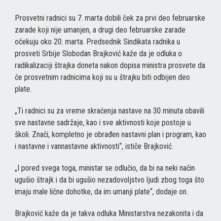
Prosvetni radnici su 7. marta dobili ček za prvi deo februarske
zarade koji nije umanjen, a drugi deo februarske zarade
očekuju oko 20. marta. Predsednik Sindikata radnika u
prosveti Srbije Slobodan Brajković kaže da je odluka o
radikalizaciji štrajka doneta nakon dopisa ministra prosvete da
će prosvetnim radnicima koji su u štrajku biti odbijen deo
plate.
„Ti radnici su za vreme skraćenja nastave na 30 minuta obavili
sve nastavne sadržaje, kao i sve aktivnosti koje postoje u
školi. Znači, kompletno je obrađen nastavni plan i program, kao
i nastavne i vannastavne aktivnosti“, ističe Brajković.
„I pored svega toga, ministar se odlučio, da bi na neki način
ugušio štrajk i da bi ugušio nezadovoljstvo ljudi zbog toga što
imaju male lične dohotke, da im umanji plate“, dodaje on.
Brajković kaže da je takva odluka Ministarstva nezakonita i da