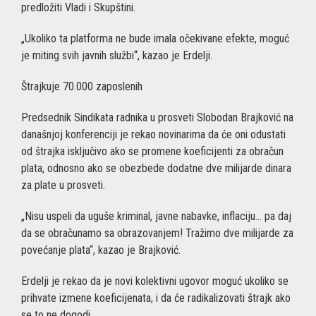
predložiti Vladi i Skupštini.
„Ukoliko ta platforma ne bude imala očekivane efekte, moguć
je miting svih javnih službi“, kazao je Erdelji.
Štrajkuje 70.000 zaposlenih
Predsednik Sindikata radnika u prosveti Slobodan Brajković na
današnjoj konferenciji je rekao novinarima da će oni odustati
od štrajka isključivo ako se promene koeficijenti za obračun
plata, odnosno ako se obezbede dodatne dve milijarde dinara
za plate u prosveti.
„Nisu uspeli da uguše kriminal, javne nabavke, inflaciju… pa daj
da se obračunamo sa obrazovanjem! Tražimo dve milijarde za
povećanje plata“, kazao je Brajković.
Erdelji je rekao da je novi kolektivni ugovor moguć ukoliko se
prihvate izmene koeficijenata, i da će radikalizovati štrajk ako
se to ne dogodi.