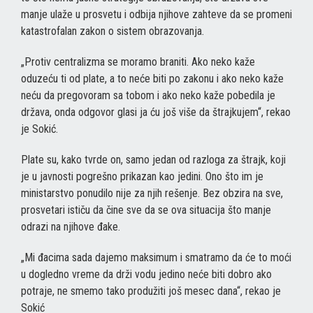
manje ulaže u prosvetu i odbija njihove zahteve da se promeni
katastrofalan zakon o sistem obrazovanja.
„Protiv centralizma se moramo braniti. Ako neko kaže
oduzeću ti od plate, a to neće biti po zakonu i ako neko kaže
neću da pregovoram sa tobom i ako neko kaže pobedila je
država, onda odgovor glasi ja ću još više da štrajkujem“, rekao
je Sokić.
Plate su, kako tvrde on, samo jedan od razloga za štrajk, koji
je u javnosti pogrešno prikazan kao jedini. Ono što im je
ministarstvo ponudilo nije za njih rešenje. Bez obzira na sve,
prosvetari ističu da čine sve da se ova situacija što manje
odrazi na njihove đake.
„Mi đacima sada dajemo maksimum i smatramo da će to moći
u dogledno vreme da drži vodu jedino neće biti dobro ako
potraje, ne smemo tako produžiti još mesec dana“, rekao je
Sokić