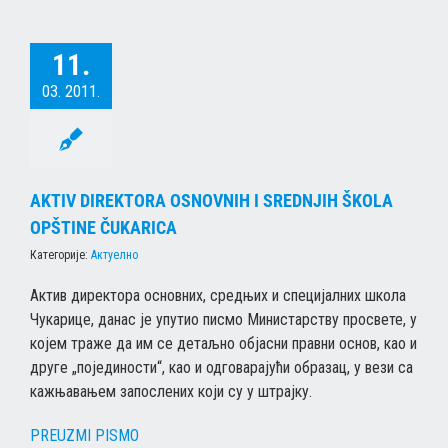
11.
03. 2011.
AKTIV DIREKTORA OSNOVNIH I SREDNJIH ŠKOLA
OPŠTINE ČUKARICA
Категорије:
Актуелно
Актив директора основних, средњих и специјалних школа
Чукарице, данас је упутио писмо Министарству просвете, у
којем траже да им се детаљно објасни правни основ, као и
друге „појединости“, као и одговарајући образац, у вези са
кажњавањем запослених који су у штрајку.
PREUZMI PISMO