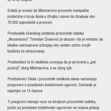
Erdelji je ocenio da Ministarstvo prosvete manipuliše
podacima o broju škola u štrajku i naveo da štrajkuje oko
70.000 zaposlenih u prosveti.
Predsednik Granskog sindikata prosvetnih radnika
„Nezavisnost“ Tomislav Živanović je ukazao i da je netačno da
lokalne samouprave izdvajaju oko sedam odsto svojih
budžeta za obrazovanje.
Predsednici ta tri sindikata ocenjuju da je prosveta u „pat
poziciji“ zbog Ministarstva, a ne zbog njih.
Predstavnici Vlade i prosvetnih sindikata danas nastavljaju
pregovore o posebnom kolektivnom ugovoru. Sastanak je
najavljen za 13 časova.
Ti pregovori nemaju veze sa štrajkom prosvetnih radnika,
pošto se posebnim kolektivnim ugovorom ne rešava pitanje