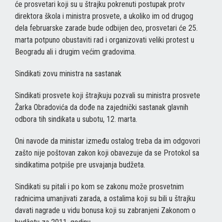
će prosvetari koji su u štrajku pokrenuti postupak protv
direktora škola i ministra prosvete, a ukoliko im od drugog
dela februarske zarade bude odbijen deo, prosvetari će 25.
marta potpuno obustaviti rad i organizovati veliki protest u
Beogradu ali i drugim većim gradovima.
Sindikati zovu ministra na sastanak
Sindikati prosvete koji štrajkuju pozvali su ministra prosvete
Žarka Obradovića da dođe na zajednički sastanak glavnih
odbora tih sindikata u subotu, 12. marta.
Oni navode da ministar između ostalog treba da im odgovori
zašto nije poštovan zakon koji obavezuje da se Protokol sa
sindikatima potpiše pre usvajanja budžeta.
Sindikati su pitali i po kom se zakonu može prosvetnim
radnicima umanjivati zarada, a ostalima koji su bili u štrajku
davati nagrade u vidu bonusa koji su zabranjeni Zakonom o