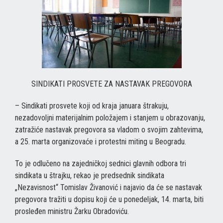
SINDIKATI PROSVETE ZA NASTAVAK PREGOVORA
– Sindikati prosvete koji od kraja januara štrakuju,
nezadovoljni materijalnim položajem i stanjem u obrazovanju,
zatražiće nastavak pregovora sa vladom o svojim zahtevima,
a 25. marta organizovaće i protestni miting u Beogradu.
To je odlučeno na zajedničkoj sednici glavnih odbora tri
sindikata u štrajku, rekao je predsednik sindikata
„Nezavisnost“ Tomislav Živanović i najavio da će se nastavak
pregovora tražiti u dopisu koji će u ponedeljak, 14. marta, biti
prosleđen ministru Žarku Obradoviću.