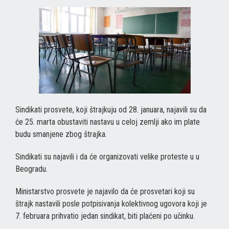
Sindikati prosvete, koji štrajkuju od 28. januara, najavili su da
će 25. marta obustaviti nastavu u celoj zemlji ako im plate
budu smanjene zbog štrajka.
Sindikati su najavili i da će organizovati velike proteste u u
Beogradu.
Ministarstvo prosvete je najavilo da će prosvetari koji su
štrajk nastavili posle potpisivanja kolektivnog ugovora koji je
7. februara prihvatio jedan sindikat, biti plaćeni po učinku.