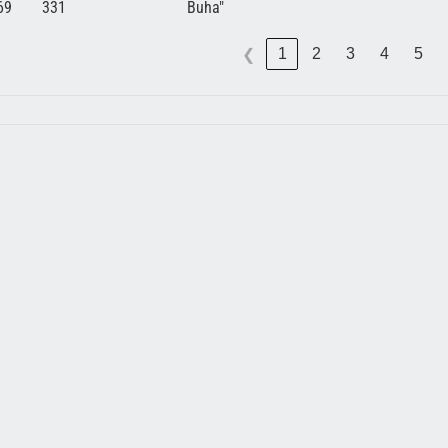
69
331
Buha"
1
2
3
4
5
❮