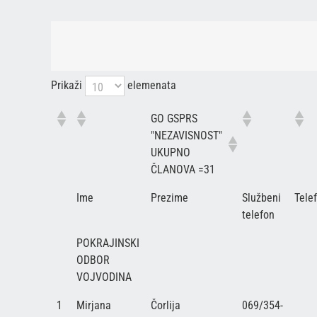
Prikaži
elemenata
GO GSPRS
"NEZAVISNOST"
UKUPNO
ČLANOVA =31
Ime
Prezime
Službeni
Tele
telefon
POKRAJINSKI
ODBOR
VOJVODINA
1
Mirjana
Čorlija
069/354-