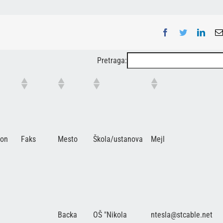
Facebook
Twitter
Linke
Pretraga:
fon
Faks
Mesto
Škola/ustanova
Mejl
Backa
OŠ "Nikola
ntesla@stcable.net