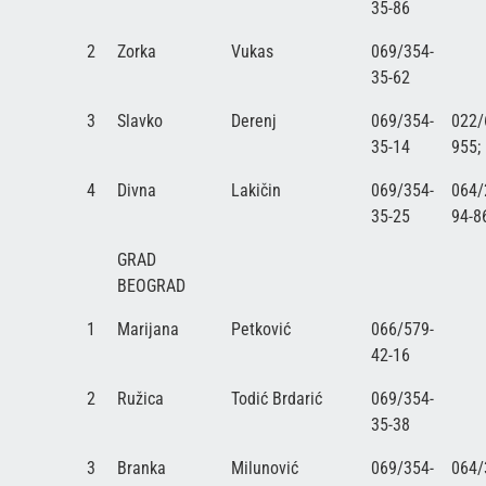
35-86
2
Zorka
Vukas
069/354-
35-62
3
Slavko
Derenj
069/354-
022/
35-14
955;
4
Divna
Lakičin
069/354-
064/
35-25
94-8
GRAD
BEOGRAD
1
Marijana
Petković
066/579-
42-16
2
Ružica
Todić Brdarić
069/354-
35-38
3
Branka
Milunović
069/354-
064/