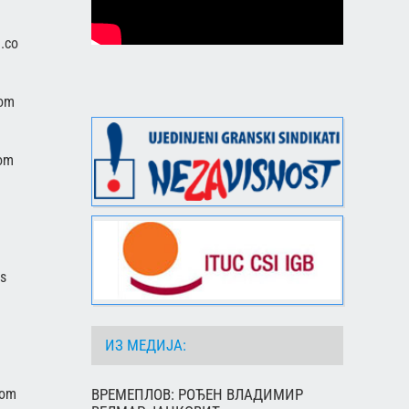
l.com
com
com
rs
ИЗ МЕДИЈА:
ВРЕМЕПЛОВ: РОЂЕН ВЛАДИМИР
com