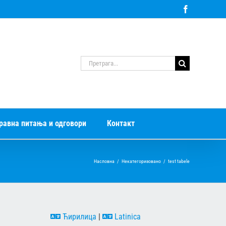
Facebook
Претрага
за:
равна питања и одговори
Контакт
Насловна
/
Некатегоризовано
/
test tabele
Ћирилица
|
Latinica