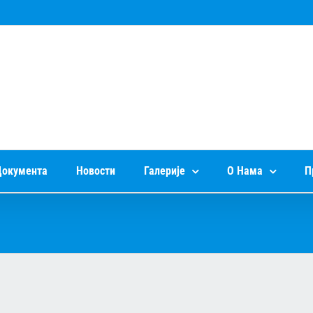
окумента
Новости
Галерије
О Нама
П