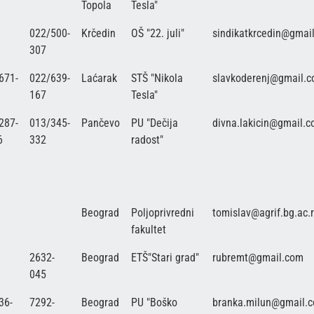
Topola
Tesla"
022/500-
Krčedin
OŠ "22. juli"
sindikatkrcedin@gmai
307
671-
022/639-
Laćarak
STŠ "Nikola
slavkoderenj@gmail.
167
Tesla"
287-
013/345-
Pančevo
PU "Dečija
divna.lakicin@gmail.
6
332
radost"
Beograd
Poljoprivredni
tomislav@agrif.bg.ac.
fakultet
2632-
Beograd
ETŠ"Stari grad"
rubremt@gmail.com
045
36-
7292-
Beograd
PU "Boško
branka.milun@gmail.