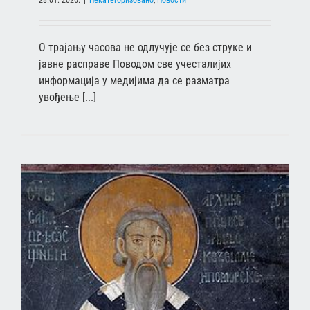
28.01. 2026.
|
Некатегоризовано
,
Новости
О трајању часова не одлучује се без струке и
јавне расправе Поводом све учесталијих
информација у медијима да се разматра
увођење [...]