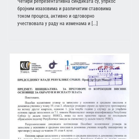
Четири репрезентативна синдиката су, упркос
бројним изазовима и различитим ставовима
током процеса, активно и одговорно
учествовала у раду на изменама и [...]