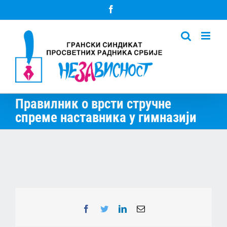
Skip
Facebook
to
content
Правилник о врсти стручне
спреме наставника у гимназији
Facebook
Twitter
LinkedIn
Email