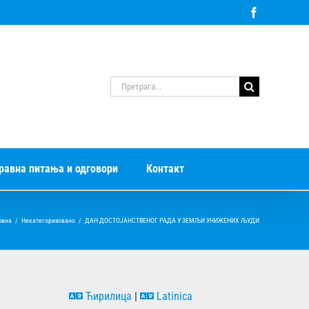
Facebook
Претрага
за:
равна питања и одговори
Контакт
овна
/
Некатегоризовано
/
ДАН ДОСТОЈАНСТВЕНОГ РАДА У ЗЕМЉИ УНИЖЕНИХ ЉУДИ
Ћирилица
|
Latinica