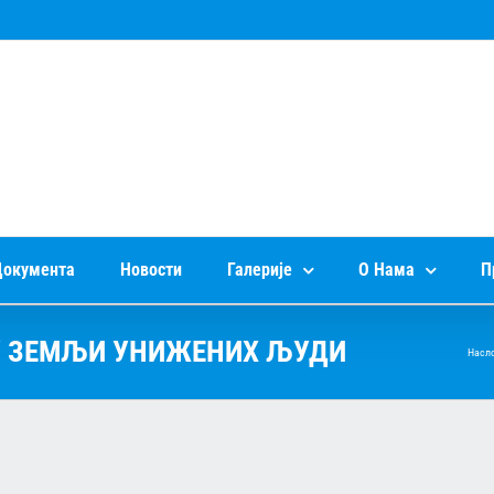
окумента
Новости
Галерије
О Нама
П
У ЗЕМЉИ УНИЖЕНИХ ЉУДИ
Насл