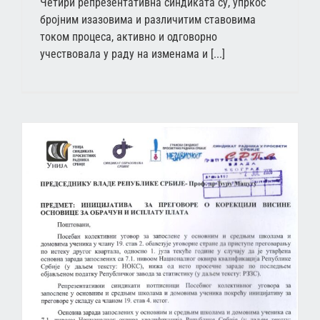
Четири репрезентативна синдиката су, упркос
бројним изазовима и различитим ставовима
током процеса, активно и одговорно
учествовала у раду на изменама и [...]