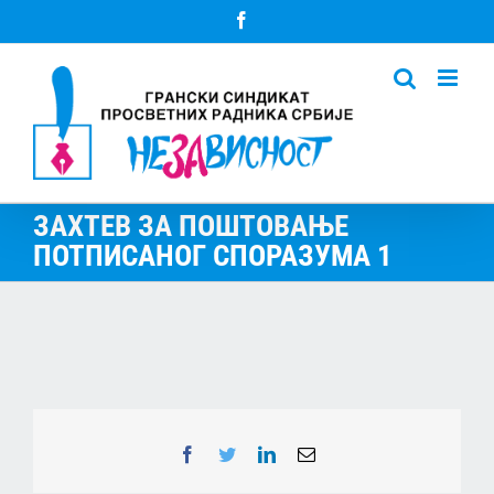
Skip
Facebook
to
content
ЗАХТЕВ ЗА ПОШТОВАЊЕ
ПОТПИСАНОГ СПОРАЗУМА 1
Facebook
Twitter
LinkedIn
Email