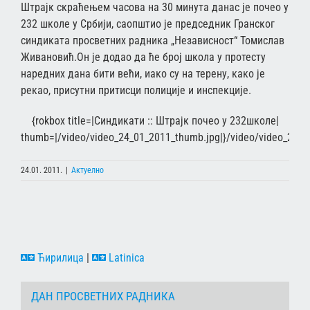
Штрајк скраћењем часова на 30 минута данас је почео у
232 школе у Србији, саопштио је председник Гранског
синдиката просветних радника „Независност“ Томислав
Живановић.Он је додао да ће број школа у протесту
наредних дана бити већи, иако су на терену, како је
рекао, присутни притисци полиције и инспекције.
{rokbox title=|Синдикати :: Штрајк почео у 232школе|
thumb=|/video/video_24_01_2011_thumb.jpg|}/video/video_24_0
24.01. 2011.
|
Актуелно
Ћирилица
|
Latinica
ДАН ПРОСВЕТНИХ РАДНИКА