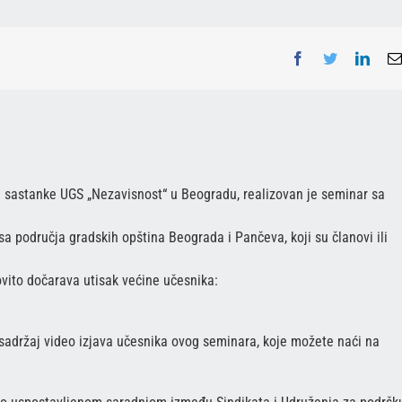
Facebook
Twitter
Linke
 za sastanke UGS „Nezavisnost“ u Beogradu, realizovan je seminar sa
 sa područja gradskih opština Beograda i Pančeva, koji su članovi ili
ovito dočarava utisak većine učesnika:
 sadržaj video izjava učesnika ovog seminara, koje možete naći na