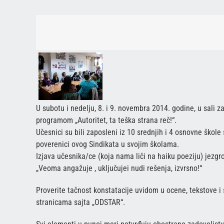
U subotu i nedelju, 8. i 9. novembra 2014. godine, u sali
programom „Autoritet, ta teška strana reč!“.
Učesnici su bili zaposleni iz 10 srednjih i 4 osnovne škole
poverenici ovog Sindikata u svojim školama.
Izjava učesnika/ce (koja nama liči na haiku poeziju) jezgr
„Veoma angažuje , uključujei nudi rešenja, izvrsno!“
Proverite tačnost konstatacije uvidom u ocene, tekstove i
stranicama sajta „ODSTAR“.