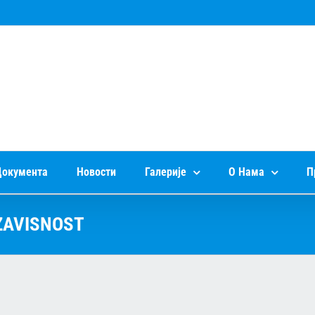
окумента
Новости
Галерије
О Нама
П
ZAVISNOST