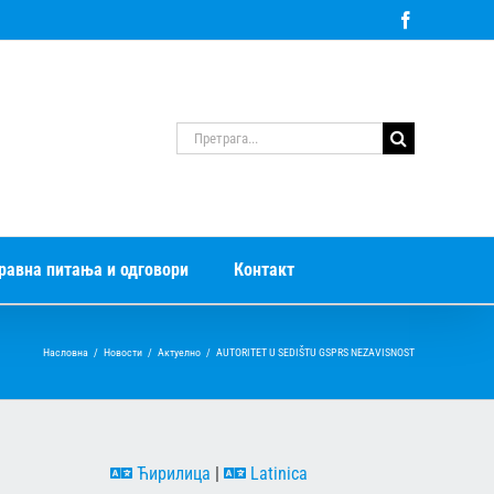
Facebook
Претрага
за:
равна питања и одговори
Контакт
Насловна
/
Новости
/
Актуелно
/
AUTORITET U SEDIŠTU GSPRS NEZAVISNOST
Ћирилица
|
Latinica