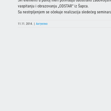
Svi elementi u punoj meri potvrđuju obostrano zadovoljs
vaspitanju i obrazovanju „ODSTAR“ iz Šapca.
Sa nestrpljenjem se očekuje realizacija sledećeg seminar
11.11. 2014.
|
Актуелно