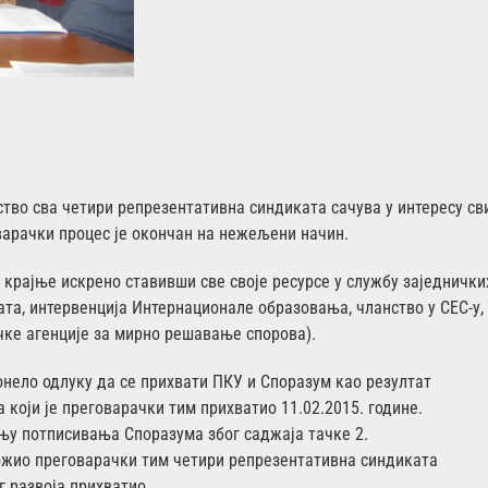
во сва четири репрезентативна синдиката сачува у интересу св
варачки процес је окончан на нежељени начин.
рајње искрено ставивши све своје ресурсе у службу заједнички
ата, интервенција Интернационале образовања, чланство у СЕС-у,
ке агенције за мирно решавање спорова).
нело одлуку да се прихвати ПКУ и Споразум као резултат
 који је преговарачки тим прихватио 11.02.2015. године.
ању потписивања Споразума због саджаја тачке 2.
ожио преговарачки тим четири репрезентативна синдиката
г развоја прихватио.