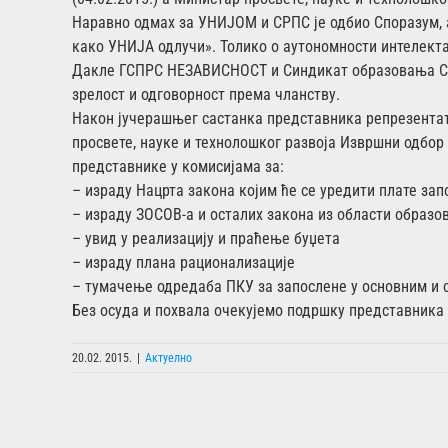
Наравно одмах за УНИЈОМ и СРПС је одбио Споразум, а
како УНИЈА одлучи». Толико о аутономности интелек
Дакле ГСПРС НЕЗАВИСНОСТ и Синдикат образовања Срб
зрелост и одговорност према чланству.
Након јучерашњег састанка представника репрезента
просвете, науке и технолошког развоја Извршни одбо
представнике у комисијама за:
– израду Нацрта закона којим ће се уредити плате зап
– израду ЗОСОВ-а и осталих закона из области образ
– увид у реализацију и праћење буџета
– израду плана рационализације
– тумачење одредаба ПКУ за запослене у основним и
Без осуда и похвала очекујемо подршку представника 
20.02. 2015.
|
Актуелно