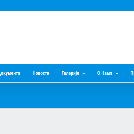
окумента
Новости
Галерије
О Нама
П