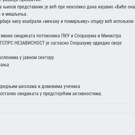
 њихов представник је већ пре неколико дана изјавио «Биће он
та и мишљења.
ије нису изабрали «мекану и помирљиву» опцију већ испољили
тивних синдиката потписника ПКУ и Споразума и Министра
р ГСПРС НЕЗАВИСНОСТ је сагласно Споразуму одредио своје
осленима у јавном сектору
овања
 средњим школама и домовима ученика
осталих синдиката у предстојећим активностима.