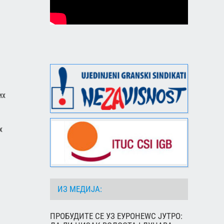
их
х
ИЗ МЕДИЈА:
ПРОБУДИТЕ СЕ УЗ ЕУРОНЕWС ЈУТРО: