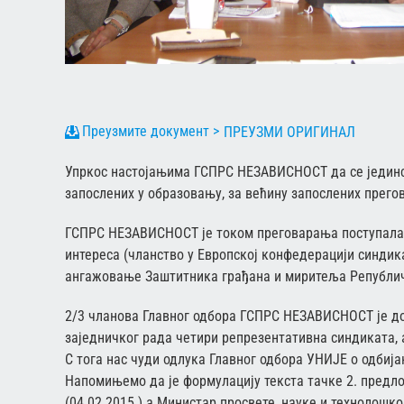
ПРЕУЗМИ ОРИГИНАЛ
Упркос настојањима ГСПРС НЕЗАВИСНОСТ да се јединст
запослених у образовању, за већину запослених прего
ГСПРС НЕЗАВИСНОСТ је током преговарања поступала к
интереса (чланство у Европској конфедерацији синдик
ангажовање Заштитника грађана и миритеља Републич
2/3 чланова Главног одбора ГСПРС НЕЗАВИСНОСТ је до
заједничког рада четири репрезентативна синдиката, а
С тога нас чуди одлука Главног одбора УНИЈЕ о одбиј
Напомињемо да је формулацију текста тачке 2. предл
(04.02.2015.) а Министар просвете, науке и технолошко