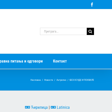
Facebook
Претрага
за:
равна питања и одговори
Контакт
Насловна
/
Новости
/
Актуелно
/
БЕЗ ОСУДЕ И ПОХВАЛЕ
Ћирилица
|
Latinica